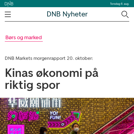
Torsdag 6. aug.
DNB Nyheter
Børs og marked
DNB Markets morgenrapport 20. oktober:
Kinas økonomi på
riktig spor