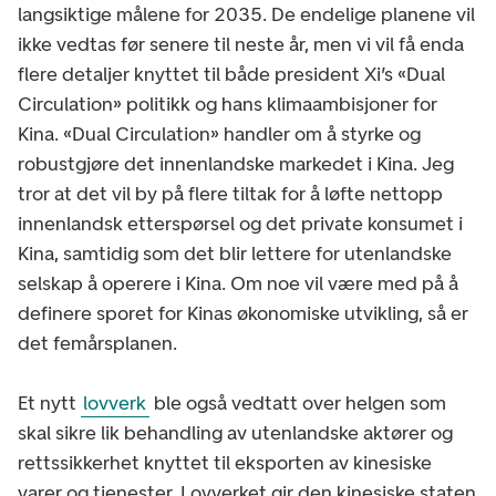
langsiktige målene for 2035. De endelige planene vil
ikke vedtas før senere til neste år, men vi vil få enda
flere detaljer knyttet til både president Xi’s «Dual
Circulation» politikk og hans klimaambisjoner for
Kina. «Dual Circulation» handler om å styrke og
robustgjøre det innenlandske markedet i Kina. Jeg
tror at det vil by på flere tiltak for å løfte nettopp
innenlandsk etterspørsel og det private konsumet i
Kina, samtidig som det blir lettere for utenlandske
selskap å operere i Kina. Om noe vil være med på å
definere sporet for Kinas økonomiske utvikling, så er
det femårsplanen.
Et nytt
lovverk
ble også vedtatt over helgen som
skal sikre lik behandling av utenlandske aktører og
rettssikkerhet knyttet til eksporten av kinesiske
varer og tjenester. Lovverket gir den kinesiske staten