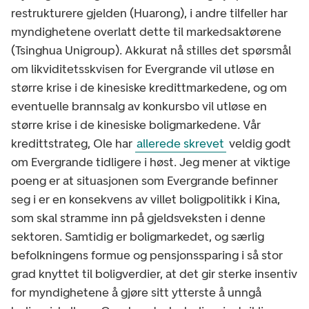
restrukturere gjelden (Huarong), i andre tilfeller har
myndighetene overlatt dette til markedsaktørene
(Tsinghua Unigroup). Akkurat nå stilles det spørsmål
om likviditetsskvisen for Evergrande vil utløse en
større krise i de kinesiske kredittmarkedene, og om
eventuelle brannsalg av konkursbo vil utløse en
større krise i de kinesiske boligmarkedene. Vår
kredittstrateg, Ole har
allerede skrevet
veldig godt
om Evergrande tidligere i høst. Jeg mener at viktige
poeng er at situasjonen som Evergrande befinner
seg i er en konsekvens av villet boligpolitikk i Kina,
som skal stramme inn på gjeldsveksten i denne
sektoren. Samtidig er boligmarkedet, og særlig
befolkningens formue og pensjonssparing i så stor
grad knyttet til boligverdier, at det gir sterke insentiv
for myndighetene å gjøre sitt ytterste å unngå