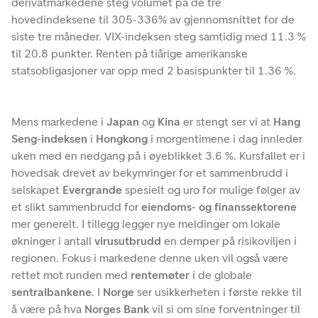
derivatmarkedene steg volumet på de tre
hovedindeksene til 305-336% av gjennomsnittet for de
siste tre måneder. VIX-indeksen steg samtidig med 11.3 %
til 20.8 punkter. Renten på tiårige amerikanske
statsobligasjoner var opp med 2 basispunkter til 1.36 %.
Mens markedene i
Japan
og
Kina
er stengt ser vi at
Hang
Seng-indeksen
i
Hongkong
i morgentimene i dag innleder
uken med en nedgang på i øyeblikket 3.6 %. Kursfallet er i
hovedsak drevet av bekymringer for et sammenbrudd i
selskapet
Evergrande
spesielt og uro for mulige følger av
et slikt sammenbrudd for
eiendoms- og finanssektorene
mer generelt. I tillegg legger nye meldinger om lokale
økninger i antall
virusutbrudd
en demper på risikoviljen i
regionen. Fokus i markedene denne uken vil også være
rettet mot runden med
rentemøter
i de globale
sentralbankene
. I
Norge
ser usikkerheten i første rekke til
å være på hva
Norges Bank
vil si om sine forventninger til