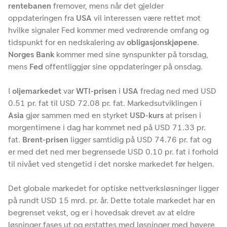
rentebanen
fremover, mens når det gjelder
oppdateringen fra
USA
vil interessen være rettet mot
hvilke signaler Fed kommer med vedrørende omfang og
tidspunkt for en nedskalering av
obligasjonskjøpene
.
Norges Bank
kommer med sine synspunkter på torsdag,
mens
Fed
offentliggjør sine oppdateringer på onsdag.
I
oljemarkedet
var
WTI-prisen
i
USA
fredag ned med USD
0.51 pr. fat til USD 72.08 pr. fat. Markedsutviklingen i
Asia
gjør sammen med en styrket
USD-kurs
at prisen i
morgentimene i dag har kommet ned på USD 71.33 pr.
fat.
Brent-prisen
ligger samtidig på USD 74.76 pr. fat og
er med det ned mer begrensede USD 0.10 pr. fat i forhold
til nivået ved stengetid i det norske markedet før helgen.
Det globale markedet for optiske nettverksløsninger ligger
på rundt USD 15 mrd. pr. år. Dette totale markedet har en
begrenset vekst, og er i hovedsak drevet av at eldre
løsninger fases ut og erstattes med løsninger med høyere