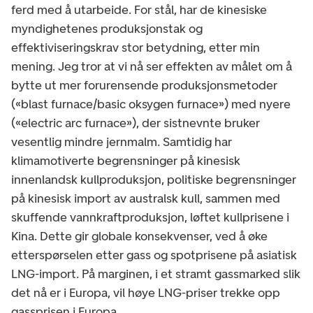
ferd med å utarbeide. For stål, har de kinesiske
myndighetenes produksjonstak og
effektiviseringskrav stor betydning, etter min
mening. Jeg tror at vi nå ser effekten av målet om å
bytte ut mer forurensende produksjonsmetoder
(«blast furnace/basic oksygen furnace») med nyere
(«electric arc furnace»), der sistnevnte bruker
vesentlig mindre jernmalm. Samtidig har
klimamotiverte begrensninger på kinesisk
innenlandsk kullproduksjon, politiske begrensninger
på kinesisk import av australsk kull, sammen med
skuffende vannkraftproduksjon, løftet kullprisene i
Kina. Dette gir globale konsekvenser, ved å øke
etterspørselen etter gass og spotprisene på asiatisk
LNG-import. På marginen, i et stramt gassmarked slik
det nå er i Europa, vil høye LNG-priser trekke opp
gassprisen i Europa.