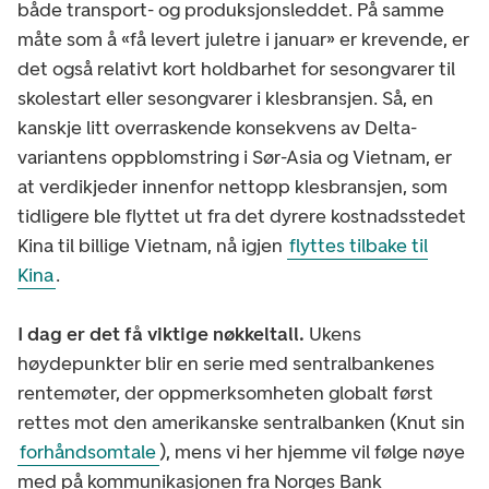
både transport- og produksjonsleddet. På samme
måte som å «få levert juletre i januar» er krevende, er
det også relativt kort holdbarhet for sesongvarer til
skolestart eller sesongvarer i klesbransjen. Så, en
kanskje litt overraskende konsekvens av Delta-
variantens oppblomstring i Sør-Asia og Vietnam, er
at verdikjeder innenfor nettopp klesbransjen, som
tidligere ble flyttet ut fra det dyrere kostnadsstedet
Kina til billige Vietnam, nå igjen
flyttes tilbake til
Kina
.
I dag er det få viktige nøkkeltall.
Ukens
høydepunkter blir en serie med sentralbankenes
rentemøter, der oppmerksomheten globalt først
rettes mot den amerikanske sentralbanken (Knut sin
forhåndsomtale
), mens vi her hjemme vil følge nøye
med på kommunikasjonen fra Norges Bank