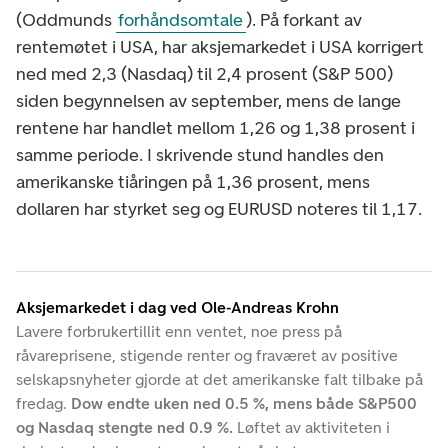
(Oddmunds
forhåndsomtale
). På forkant av
rentemøtet i USA, har aksjemarkedet i USA korrigert
ned med 2,3 (Nasdaq) til 2,4 prosent (S&P 500)
siden begynnelsen av september, mens de lange
rentene har handlet mellom 1,26 og 1,38 prosent i
samme periode. I skrivende stund handles den
amerikanske tiåringen på 1,36 prosent, mens
dollaren har styrket seg og EURUSD noteres til 1,17.
Aksjemarkedet i dag ved Ole-Andreas Krohn
Lavere forbrukertillit enn ventet, noe press på
råvareprisene, stigende renter og fraværet av positive
selskapsnyheter gjorde at det amerikanske falt tilbake på
fredag.
Dow endte uken ned 0.5 %, mens både S&P500
og Nasdaq stengte ned 0.9 %.
Løftet av aktiviteten i