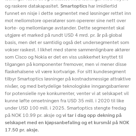
og raskere datakapasitet.
Smartoptics
har imidlertid
funnet en nisje i dette segmentet med løsninger rettet inn
mot mellomstore operatører som opererer sine nett over
korte- og mellomlange avstander. Dette segmentet skal
utgjøre et marked på rundt USD 4 mrd. pr. år på global
basis, men det er samtidig også det undersegmentet som
vokser raskest. I likhet med større sammenlignbare aktører
som Cisco og Nokia er det en viss usikkerhet knyttet til
tilgangen på komponenter fremover, men vi mener disse
flaskehalsene vil være kortvarige. For sitt kundesegment
tilbyr Smartoptics løsninger på kostnadsmessige attraktive
nivåer, og med betydelige teknologiske inngangsbarrierer
for potensielle nye konkurrenter, venter vi at selskapet vil
kunne løfte omsetningen fra USD 35 mill. i 2020 til like
under USD 100 mill. i 2025. Smartoptics stengte fredag
på NOK 10.99 pr. aksje og
vi tar i dag opp dekning på
selskapet med en kjøpsanbefaling og et kursmål på NOK
17.50 pr. aksje.