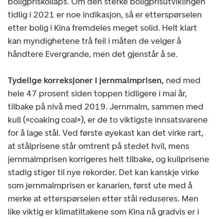
boligpriskollaps. Om den sterke boligprisutviklingen
tidlig i 2021 er noe indikasjon, så er etterspørselen
etter bolig i Kina fremdeles meget solid. Helt klart
kan myndighetene trå feil i måten de velger å
håndtere Evergrande, men det gjenstår å se.
Tydelige korreksjoner i jernmalmprisen,
ned med
hele 47 prosent siden toppen tidligere i mai år,
tilbake på nivå med 2019. Jernmalm, sammen med
kull («coaking coal»), er de to viktigste innsatsvarene
for å lage stål. Ved første øyekast kan det virke rart,
at stålprisene står omtrent på stedet hvil, mens
jernmalmprisen korrigeres helt tilbake, og kullprisene
stadig stiger til nye rekorder. Det kan kanskje virke
som jernmalmprisen er kanarien, først ute med å
merke at etterspørselen etter stål reduseres. Men
like viktig er klimatiltakene som Kina nå gradvis er i