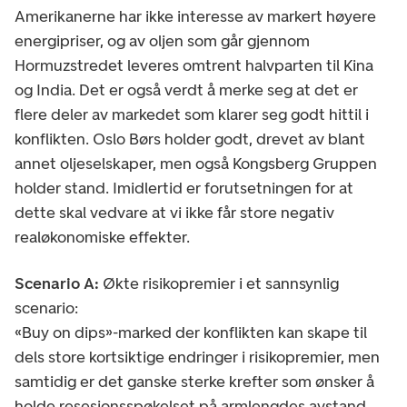
Amerikanerne har ikke interesse av markert høyere
energipriser, og av oljen som går gjennom
Hormuzstredet leveres omtrent halvparten til Kina
og India. Det er også verdt å merke seg at det er
flere deler av markedet som klarer seg godt hittil i
konflikten. Oslo Børs holder godt, drevet av blant
annet oljeselskaper, men også Kongsberg Gruppen
holder stand. Imidlertid er forutsetningen for at
dette skal vedvare at vi ikke får store negativ
realøkonomiske effekter.
Scenario A:
Økte risikopremier i et sannsynlig
scenario:
«Buy on dips»-marked der konflikten kan skape til
dels store kortsiktige endringer i risikopremier, men
samtidig er det ganske sterke krefter som ønsker å
holde resesjonsspøkelset på armlengdes avstand.