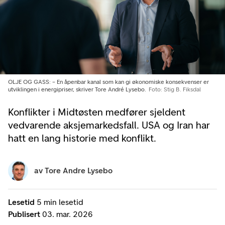
OLJE OG GASS: – En åpenbar kanal som kan gi økonomiske konsekvenser er
utviklingen i energipriser, skriver Tore André Lysebo.
Foto: Stig B. Fiksdal
Konflikter i Midtøsten medfører sjeldent
vedvarende aksjemarkedsfall. USA og Iran har
hatt en lang historie med konflikt.
av
Tore Andre Lysebo
Lesetid
5 min lesetid
Publisert
03. mar. 2026