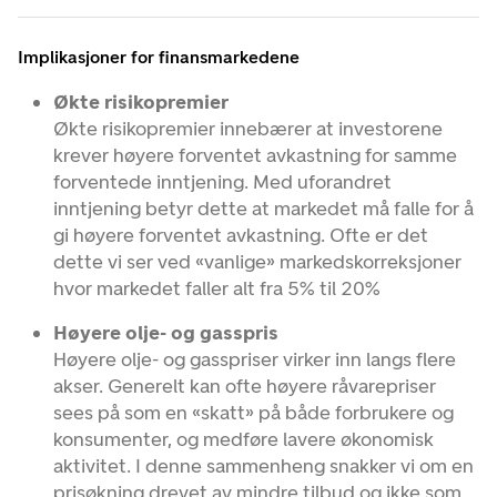
Implikasjoner for finansmarkedene
Økte risikopremier
Økte risikopremier innebærer at investorene
krever høyere forventet avkastning for samme
forventede inntjening. Med uforandret
inntjening betyr dette at markedet må falle for å
gi høyere forventet avkastning. Ofte er det
dette vi ser ved «vanlige» markedskorreksjoner
hvor markedet faller alt fra 5% til 20%
Høyere olje- og gasspris
Høyere olje- og gasspriser virker inn langs flere
akser. Generelt kan ofte høyere råvarepriser
sees på som en «skatt» på både forbrukere og
konsumenter, og medføre lavere økonomisk
aktivitet. I denne sammenheng snakker vi om en
prisøkning drevet av mindre tilbud og ikke som