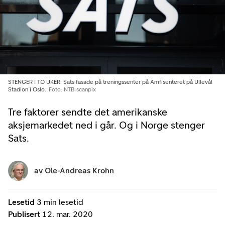
STENGER I TO UKER: Sats fasade på treningssenter på Amfisenteret på Ullevål
Stadion i Oslo.
Foto: NTB scanpix
Tre faktorer sendte det amerikanske
aksjemarkedet ned i går. Og i Norge stenger
Sats.
av
Ole-Andreas Krohn
Lesetid
3 min lesetid
Publisert
12. mar. 2020