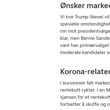
Ønsker marke
Vi tror Trump likevel vi
spesielle omstendighe
inn mot presidentvalge
klar, men Bernie Sander
vant han primærvalget
moderate kandidater s
Korona-relate
I eurosonen falt marked
rentekutt-rykter. I en 
sjansen for et renteku
fortsetter å skuffe og 