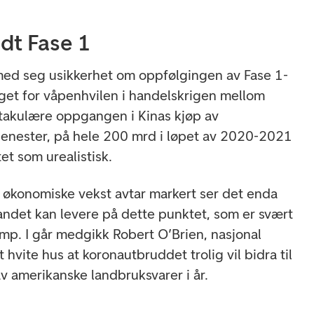
ndt Fase 1
med seg usikkerhet om oppfølgingen av Fase 1-
get for våpenhvilen i handelskrigen mellom
takulære oppgangen i Kinas kjøp av
jenester, på hele 200 mrd i løpet av 2020-2021
et som urealistisk.
s økonomiske vekst avtar markert ser det enda
landet kan levere på dette punktet, som er svært
ump. I går medgikk Robert O’Brien, nasjonal
 hvite hus at koronautbruddet trolig vil bidra til
v amerikanske landbruksvarer i år.