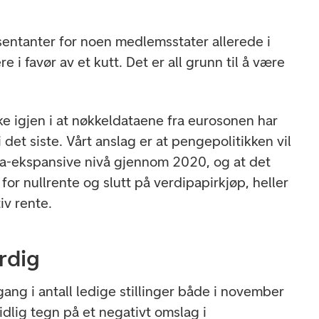
esentanter for noen medlemsstater allerede i
i favør av et kutt. Det er all grunn til å være
kke igjen i at nøkkeldataene fra eurosonen har
 det siste. Vårt anslag er at pengepolitikken vil
ra-ekspansive nivå gjennom 2020, og at det
for nullrente og slutt på verdipapirkjøp, heller
v rente.
rdig
ang i antall ledige stillinger både i november
dlig tegn på et negativt omslag i