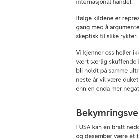
internasjonal handel.
Ifølge kildene er repr
gang med å argumentere 
skeptisk til slike rykter.
Vi kjenner oss heller i
vært særlig skuffende i
bli holdt på samme ult
neste år vil være duket 
enn en enda mer negati
Bekymringsve
I USA kan en bratt nedg
og desember være et ti