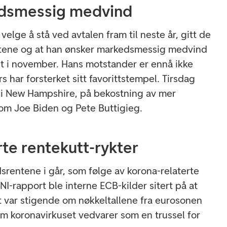
dsmessig medvind
l velge å stå ved avtalen fram til neste år, gitt de
tene og at han ønsker markedsmessig medvind
t i november. Hans motstander er ennå ikke
s har forsterket sitt favorittstempel. Tirsdag
 i New Hampshire, på bekostning av mer
om Joe Biden og Pete Buttigieg.
rte rentekutt-rykter
srentene i går, som følge av korona-relaterte
MNI-rapport ble interne ECB-kilder sitert på at
tt var stigende om nøkkeltallene fra eurosonen
om koronavirkuset vedvarer som en trussel for