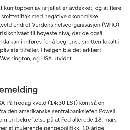
 kun toppen av isfjellet er avdekket, og at flere
e smittetiltak med negative økonomiske
kveld endret Verdens helseorganisasjon (WHO)
risikonivået til høyeste nivå, der de også
enda kan innføres for å begrense smitten lokalt i
påviste tilfeller. I helgen ble det erklært
 Washington, og USA utvidet
semelding
USA På fredag kveld (14:30 EST) kom så en
fra den amerikanske sentralbanksjefen Powell.
om en bekreftelse på at Fed allerede 18. mars
 mer stimulerende pengepolitikk. 10-årige