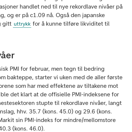
asjoner handlet ned til nye rekordlave nivåer på
g, og er på c1.09 nå. Også den japanske
g gitt
for å kunne tilføre likviditet til
uttrykk
våer
isk PMI for februar, men tegn til bedring
m bakteppe, starter vi uken med de aller første
orene som har med effektene av tiltakene mot
ble det klart at de offisielle PMI-indeksene for
estesektoren stupte til rekordlave nivåer, langt
nslag, hhv. 35.7 (kons. 45.0) og 29.6 (kons.
 Markit sin PMI-indeks for mindre/mellomstore
 40.3 (kons. 46.0).