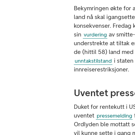
Bekymringen økte for at
land nå skal igangsett
konsekvenser. Fredag 
sin
av smitte-
vurdering
understrekte at tiltak 
de (hittil 58) land med 
i staten
unntakstilstand
innreiserestriksjoner.
Uventet pres
Duket for rentekutt i 
uventet
pressemelding
Ordlyden ble mottatt s
vil kunne sette i gang