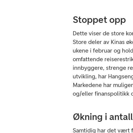
Stoppet opp
Dette viser de store k
Store deler av Kinas øk
ukene i februar og hold
omfattende reiserestri
innbyggere, strenge r
utvikling, har Hangsen
Markedene har muligens
og/eller finanspolitikk 
Økning i antal
Samtidig har det vært f