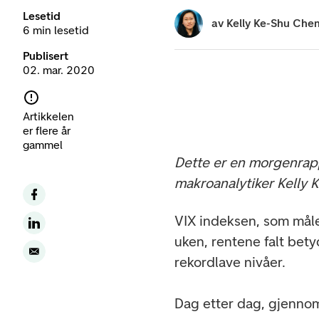
Lesetid
av
Kelly Ke-Shu Che
6 min lesetid
Publisert
02. mar. 2020
Artikkelen
er flere år
gammel
Dette er en morgenrapp
makroanalytiker Kelly 
VIX indeksen, som måler
uken, rentene falt bety
rekordlave nivåer.
Dag etter dag, gjennom