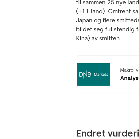
til sammen 25 nye land,
(+11 land). Omtrent sam
Japan og flere smitted
bildet seg fullstendig 
Kina) av smitten.
Makro, va
Analys
Endret vurder