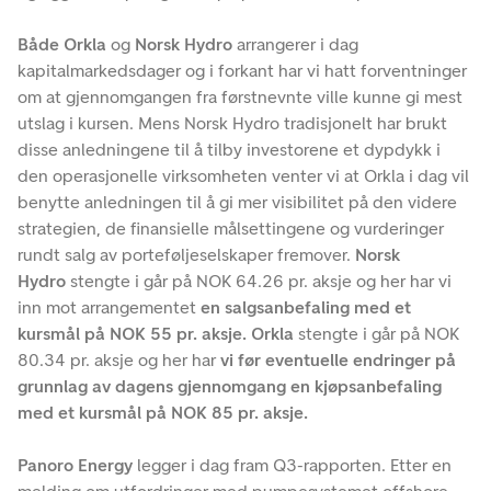
Både Orkla
og
Norsk Hydro
arrangerer i dag
kapitalmarkedsdager og i forkant har vi hatt forventninger
om at gjennomgangen fra førstnevnte ville kunne gi mest
utslag i kursen. Mens Norsk Hydro tradisjonelt har brukt
disse anledningene til å tilby investorene et dypdykk i
den operasjonelle virksomheten venter vi at Orkla i dag vil
benytte anledningen til å gi mer visibilitet på den videre
strategien, de finansielle målsettingene og vurderinger
rundt salg av porteføljeselskaper fremover.
Norsk
Hydro
stengte i går på NOK 64.26 pr. aksje og her har vi
inn mot arrangementet
en salgsanbefaling med et
kursmål på NOK 55 pr. aksje. Orkla
stengte i går på NOK
80.34 pr. aksje og her har
vi før eventuelle endringer på
grunnlag av dagens gjennomgang en kjøpsanbefaling
med et kursmål på NOK 85 pr. aksje.
Panoro Energy
legger i dag fram Q3-rapporten. Etter en