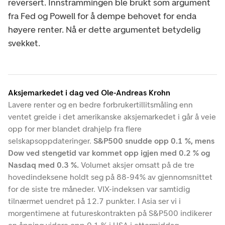
reversert. Innstrammingen ble brukt som argument
fra Fed og Powell for å dempe behovet for enda
høyere renter. Nå er dette argumentet betydelig
svekket.
Aksjemarkedet i dag ved Ole-Andreas Krohn
Lavere renter og en bedre forbrukertillitsmåling enn
ventet greide i det amerikanske aksjemarkedet i går å veie
opp for mer blandet drahjelp fra flere
selskapsoppdateringer.
S&P500 snudde opp 0.1 %, mens
Dow ved stengetid var kommet opp igjen med 0.2 % og
Nasdaq med 0.3 %.
Volumet aksjer omsatt på de tre
hovedindeksene holdt seg på 88-94% av gjennomsnittet
for de siste tre måneder. VIX-indeksen var samtidig
tilnærmet uendret på 12.7 punkter. I Asia ser vi i
morgentimene at futureskontrakten på S&P500 indikerer