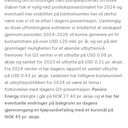
melding om utfordringer med pumpesystemet offshore
Gabon tok vi nylig ned produksjonsestimatet for 2024 og
eventuell mer visibilitet på tidshorisonten her vil derfor
være noe vi vil se etter i dagens presentasjon. Uavhengig
av disse utfordringene estimerer vi imidlertid at selskapet
gjennom perioden 2024–2026 vil kunne generere en fri
kontantstrøm på over USD 120 mill. pr. år, og ser på det
grunnlaget muligheten for et økende utbyttenivå
fremover. For Q3 venter vi et utbytte på USD 0.08 pr.
aksje og samlet for 2023 et utbytte på USD 0.21 pr. aksje.
Fra 2024 venter vi før dagens rapport et samlet utbytte
på USD 0.43 pr. aksje. Ledelsen har tidligere kommunisert
at utbyttepolitikken for 2024 vil være et tema i
forbindelse med dagens Q3-presentasjon.
Panoro
Energy
stengte i går på NOK 27.40 pr. aksje og
vi har før
eventuelle endringer på bakgrunn av dagens
gjennomgang en kjøpsanbefaling med et kursmål på
NOK 45 pr. aksje.