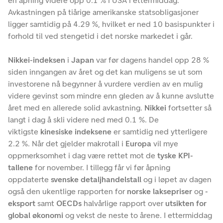
en åpning videre opp 0.1 % i USA i ettermiddag.
Avkastningen på tiårige amerikanske statsobligasjoner
ligger samtidig på 4.29 %, hvilket er ned 10 basispunkter i
forhold til ved stengetid i det norske markedet i går.
Nikkei-indeksen
i
Japan
var før dagens handel opp 28 %
siden inngangen av året og det kan muligens se ut som
investorene nå begynner å vurdere verdien av en mulig
videre gevinst som mindre enn gleden av å kunne avslutte
året med en allerede solid avkastning.
Nikkei
fortsetter så
langt i dag å skli videre ned med 0.1 %. De
viktigste
kinesiske indeksene
er samtidig ned ytterligere
2.2 %. Når det gjelder makrotall i
Europa
vil mye
oppmerksomhet i dag være rettet mot de
tyske KPI-
tallene
for november. I tillegg får vi før åpning
oppdaterte
svenske detaljhandelstall
og i løpet av dagen
også den ukentlige rapporten for
norske laksepriser
og
-
eksport
samt
OECDs
halvårlige rapport over
utsikten for
global økonomi
og vekst de neste to årene. I ettermiddag