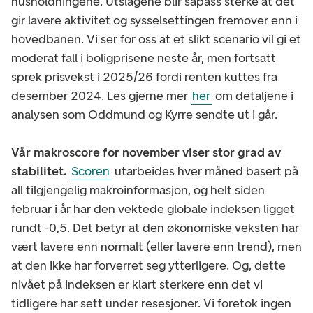
husholdningene. Utslagene blir såpass sterke at det
gir lavere aktivitet og sysselsettingen fremover enn i
hovedbanen. Vi ser for oss at et slikt scenario vil gi et
moderat fall i boligprisene neste år, men fortsatt
sprek prisvekst i 2025/26 fordi renten kuttes fra
desember 2024. Les gjerne mer
her
om detaljene i
analysen som Oddmund og Kyrre sendte ut i går.
Vår makroscore for november viser stor grad av
stabilitet.
Scoren
utarbeides hver måned basert på
all tilgjengelig makroinformasjon, og helt siden
februar i år har den vektede globale indeksen ligget
rundt -0,5. Det betyr at den økonomiske veksten har
vært lavere enn normalt (eller lavere enn trend), men
at den ikke har forverret seg ytterligere. Og, dette
nivået på indeksen er klart sterkere enn det vi
tidligere har sett under resesjoner. Vi foretok ingen