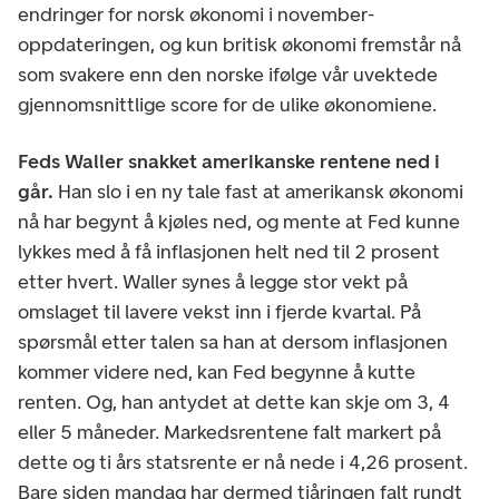
endringer for norsk økonomi i november-
oppdateringen, og kun britisk økonomi fremstår nå
som svakere enn den norske ifølge vår uvektede
gjennomsnittlige score for de ulike økonomiene.
Feds Waller snakket amerikanske rentene ned i
går.
Han slo i en ny tale fast at amerikansk økonomi
nå har begynt å kjøles ned, og mente at Fed kunne
lykkes med å få inflasjonen helt ned til 2 prosent
etter hvert. Waller synes å legge stor vekt på
omslaget til lavere vekst inn i fjerde kvartal. På
spørsmål etter talen sa han at dersom inflasjonen
kommer videre ned, kan Fed begynne å kutte
renten. Og, han antydet at dette kan skje om 3, 4
eller 5 måneder. Markedsrentene falt markert på
dette og ti års statsrente er nå nede i 4,26 prosent.
Bare siden mandag har dermed tiåringen falt rundt