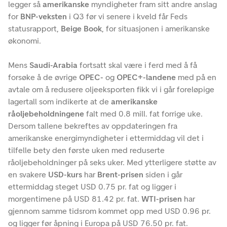
legger så
amerikanske
myndigheter fram sitt andre anslag
for
BNP-veksten
i Q3 før vi senere i kveld får Feds
statusrapport,
Beige Book
, for situasjonen i amerikanske
økonomi.
Mens
Saudi-Arabia
fortsatt skal være i ferd med å få
forsøke å de øvrige
OPEC-
og
OPEC+-landene
med på en
avtale om å redusere oljeeksporten fikk vi i går foreløpige
lagertall som indikerte at de
amerikanske
råoljebeholdningene
falt med 0.8 mill. fat forrige uke.
Dersom tallene bekreftes av oppdateringen fra
amerikanske energimyndigheter i ettermiddag vil det i
tilfelle bety den første uken med reduserte
råoljebeholdninger på seks uker. Med ytterligere støtte av
en svakere
USD-kurs
har
Brent-prisen
siden i går
ettermiddag steget USD 0.75 pr. fat og ligger i
morgentimene på USD 81.42 pr. fat.
WTI-prisen
har
gjennom samme tidsrom kommet opp med USD 0.96 pr.
og ligger før åpning i Europa på USD 76.50 pr. fat.