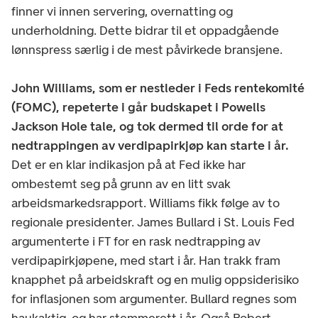
finner vi innen servering, overnatting og
underholdning. Dette bidrar til et oppadgående
lønnspress særlig i de mest påvirkede bransjene.
John Williams, som er nestleder i Feds rentekomité
(FOMC), repeterte i går budskapet i Powells
Jackson Hole tale, og tok dermed til orde for at
nedtrappingen av verdipapirkjøp kan starte i år.
Det er en klar indikasjon på at Fed ikke har
ombestemt seg på grunn av en litt svak
arbeidsmarkedsrapport. Williams fikk følge av to
regionale presidenter. James Bullard i St. Louis Fed
argumenterte i FT for en rask nedtrapping av
verdipapirkjøpene, med start i år. Han trakk fram
knapphet på arbeidskraft og en mulig oppsiderisiko
for inflasjonen som argumenter. Bullard regnes som
haukaktig, og har stemmerett i år. Også Robert