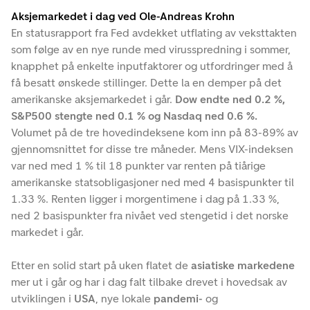
Aksjemarkedet i dag ved Ole-Andreas Krohn
En statusrapport fra Fed avdekket utflating av veksttakten
som følge av en nye runde med virusspredning i sommer,
knapphet på enkelte inputfaktorer og utfordringer med å
få besatt ønskede stillinger. Dette la en demper på det
amerikanske aksjemarkedet i går.
Dow endte ned 0.2 %,
S&P500 stengte ned 0.1 % og Nasdaq ned 0.6 %.
Volumet på de tre hovedindeksene kom inn på 83-89% av
gjennomsnittet for disse tre måneder. Mens VIX-indeksen
var ned med 1 % til 18 punkter var renten på tiårige
amerikanske statsobligasjoner ned med 4 basispunkter til
1.33 %. Renten ligger i morgentimene i dag på 1.33 %,
ned 2 basispunkter fra nivået ved stengetid i det norske
markedet i går.
Etter en solid start på uken flatet de
asiatiske markedene
mer ut i går og har i dag falt tilbake drevet i hovedsak av
utviklingen i
USA
, nye lokale
pandemi-
og