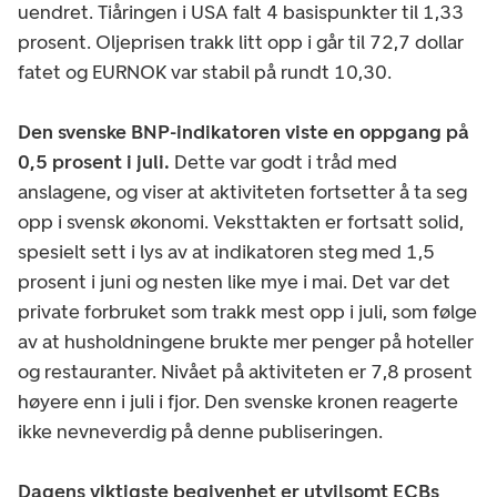
uendret.
Tiåringen i USA falt 4 basispunkter til 1,33
prosent. Oljeprisen trakk litt opp i går til 72,7 dollar
fatet og EURNOK var stabil på rundt 10,30.
Den svenske BNP-indikatoren viste en oppgang på
0,5 prosent i juli.
Dette var godt i tråd med
anslagene, og viser at aktiviteten fortsetter å ta seg
opp i svensk økonomi. Veksttakten er fortsatt solid,
spesielt sett i lys av at indikatoren steg med 1,5
prosent i juni og nesten like mye i mai. Det var det
private forbruket som trakk mest opp i juli, som følge
av at husholdningene brukte mer penger på hoteller
og restauranter. Nivået på aktiviteten er 7,8 prosent
høyere enn i juli i fjor. Den svenske kronen reagerte
ikke nevneverdig på denne publiseringen.
Dagens viktigste begivenhet er utvilsomt ECBs