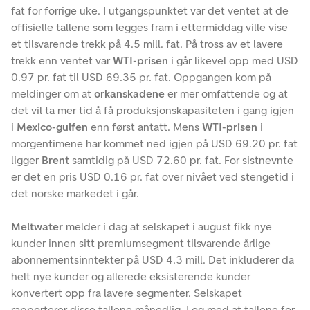
fat for forrige uke. I utgangspunktet var det ventet at de
offisielle tallene som legges fram i ettermiddag ville vise
et tilsvarende trekk på 4.5 mill. fat. På tross av et lavere
trekk enn ventet var
WTI-prisen
i går likevel opp med USD
0.97 pr. fat til USD 69.35 pr. fat. Oppgangen kom på
meldinger om at
orkanskadene
er mer omfattende og at
det vil ta mer tid å få produksjonskapasiteten i gang igjen
i
Mexico-gulfen
enn først antatt. Mens
WTI-prisen
i
morgentimene har kommet ned igjen på USD 69.20 pr. fat
ligger
Brent
samtidig på USD 72.60 pr. fat. For sistnevnte
er det en pris USD 0.16 pr. fat over nivået ved stengetid i
det norske markedet i går.
Meltwater
melder i dag at selskapet i august fikk nye
kunder innen sitt premiumsegment tilsvarende årlige
abonnementsinntekter på USD 4.3 mill. Det inkluderer da
helt nye kunder og allerede eksisterende kunder
konvertert opp fra lavere segmenter. Selskapet
rapporterer disse tallene månedlig. I og med at tallene for