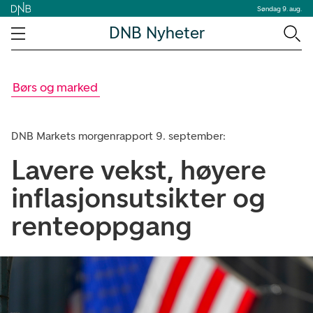
Søndag 9. aug.
DNB Nyheter
Børs og marked
DNB Markets morgenrapport 9. september:
Lavere vekst, høyere
inflasjonsutsikter og
renteoppgang