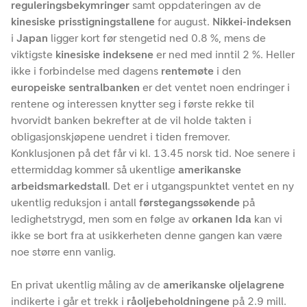
reguleringsbekymringer
samt oppdateringen av de
kinesiske prisstigningstallene
for august.
Nikkei-indeksen
i
Japan
ligger kort før stengetid ned 0.8 %, mens de
viktigste
kinesiske indeksene
er ned med inntil 2 %. Heller
ikke i forbindelse med dagens
rentemøte
i den
europeiske sentralbanken
er det ventet noen endringer i
rentene og interessen knytter seg i første rekke til
hvorvidt banken bekrefter at de vil holde takten i
obligasjonskjøpene uendret i tiden fremover.
Konklusjonen på det får vi kl. 13.45 norsk tid. Noe senere i
ettermiddag kommer så ukentlige
amerikanske
arbeidsmarkedstall
. Det er i utgangspunktet ventet en ny
ukentlig reduksjon i antall
førstegangssøkende
på
ledighetstrygd, men som en følge av
orkanen Ida
kan vi
ikke se bort fra at usikkerheten denne gangen kan være
noe større enn vanlig.
En privat ukentlig måling av de
amerikanske oljelagrene
indikerte i går et trekk i
råoljebeholdningene
på 2.9 mill.