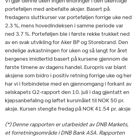
Vi gjør denne uken ingen endringer i den ukentlige
porteføljen med anbefalte aksjer. Basert på
fredagens sluttkurser var porteføljen forrige uke ned
2.3 %, mens hovedindeksen i samme periode var
ned 3.7 %. Porteføljen ble i første rekke trukket ned
av en svak utvikling for Aker BP og Storebrand. Den
endelige avkastningen for uken og så langt for året
bergenes imidlertid basert på kursene gjennom de
første timene av dagens handel. Europris var blant
aksjene som bidro i positiv retning forrige uke og her
har vi i forbindelse med en gjennomgang i forkant av
selskapets Q2-rapport den 10. juli i dag gjentatt en
kjøpsanbefaling og løftet kursmålet til NOK 50 pr.
aksje. Kursen stengte fredag på NOK 41.54 pr. aksje
(*) Denne rapporten er utarbeidet av DNB Markets,
et forretningsområde i DNB Bank ASA. Rapporten