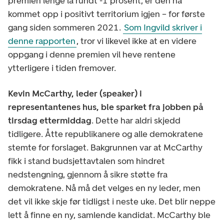
premien lenge lå rundt -1 prosent, er den nå
kommet opp i positivt territorium igjen – for første
gang siden sommeren 2021.
Som Ingvild skriver i
denne rapporten
, tror vi likevel ikke at en videre
oppgang i denne premien vil heve rentene
ytterligere i tiden fremover.
Kevin McCarthy, leder (speaker) i
representantenes hus, ble sparket fra jobben på
tirsdag ettermiddag
. Dette har aldri skjedd
tidligere. Åtte republikanere og alle demokratene
stemte for forslaget. Bakgrunnen var at McCarthy
fikk i stand budsjettavtalen som hindret
nedstengning, gjennom å sikre støtte fra
demokratene. Nå må det velges en ny leder, men
det vil ikke skje før tidligst i neste uke. Det blir neppe
lett å finne en ny, samlende kandidat. McCarthy ble