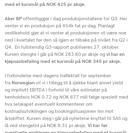
med et kursmål på NOK 425 pr aksje.
Aker BP
offentliggjør i dag produksjonstallene for Q3. Her
venter vi en produksjon på 454k fat pr dag. Planlagt
vedlikehold gjør at vi venter at produksjonen vil være noe
ned i kvartalet før den så igjen er tilbake på nivået fra Q2 i
Q4. En fullstendig Q3-rapport publiseres 27. oktober.
Kursen stengte i går på NOK 283.60 pr aksje og
vi har en
kjøpsanbefaling med et kursmål på NOK 345 pr aksje.
I forbindelse med dagens trafikktall for september
fra
Norwegian
vil vi i tillegg til å sjekke blant annet yield
og implisitt EBITDA i forhold til våre estimater på
henholdsvis NOK 0.72 og NOK 677 mill følge spesielt med
hva selskapet eventuelt kommenterer om
kostnadsutviklingen og bookingsituasjonen inn mot
årsskiftet. Kursen steg i går på nyhetene knyttet til SAS og
lå ved stengetid på NOK 8.31 pr aksje.
Vi har før
eventuelle endringer en kjøpsanbefaling med et kursmål