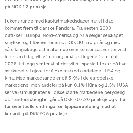
på NOK 12 pr aksje.
I ukens runde med kapitalmarkedsdager har vi i dag
kommet frem til danske
Pandora
. Fra nesten 2600
butikker i Europa, Nord-Amerika og Asia selger selskapet
smykker og tilbehør for rundt DKK 30 mrd pr år og med
våre langsiktige estimater noe over konsensus venter vi at
ledelsen i dag vil løfte marginmålsettingene frem mot
2026. I tillegg venter vi at det vil bli spesielt fokus på hva
selskapet vil gjøre for å øke markedsandelene i USA og
Kina. Med markedsandeler på 5-9% i de europeiske
markedene, men andeler på kun 0.1% i Kina og 1.5% i USA
ser vekstmulighetene i disse større markedene betydelig
ut. Pandora stengte i går på DKK 707.20 pr aksje og
vi har
før eventuelle endringer en kjøpsanbefaling med et
kursmål på DKK 925 pr aksje.