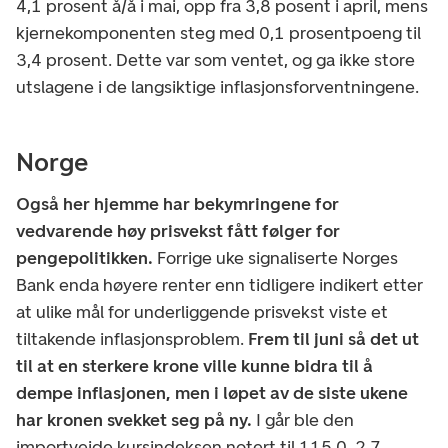
4,1 prosent å/å i mai, opp fra 3,8 posent i april, mens
kjernekomponenten steg med 0,1 prosentpoeng til
3,4 prosent. Dette var som ventet, og ga ikke store
utslagene i de langsiktige inflasjonsforventningene.
Norge
Også her hjemme har bekymringene for
vedvarende høy prisvekst fått følger for
pengepolitikken.
Forrige uke signaliserte Norges
Bank enda høyere renter enn tidligere indikert etter
at ulike mål for underliggende prisvekst viste et
tiltakende inflasjonsproblem.
Frem til juni så det ut
til at en sterkere krone ville kunne bidra til å
dempe inflasjonen, men i løpet av de siste ukene
har kronen svekket seg på ny.
I går ble den
importveide kursindeksen notert til 115,0, 2,7