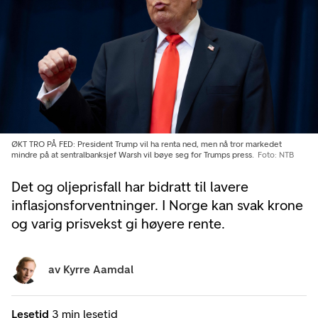
ØKT TRO PÅ FED: President Trump vil ha renta ned, men nå tror markedet
mindre på at sentralbanksjef Warsh vil bøye seg for Trumps press.
Foto: NTB
Det og oljeprisfall har bidratt til lavere
inflasjonsforventninger. I Norge kan svak krone
og varig prisvekst gi høyere rente.
av
Kyrre Aamdal
Lesetid
3 min lesetid