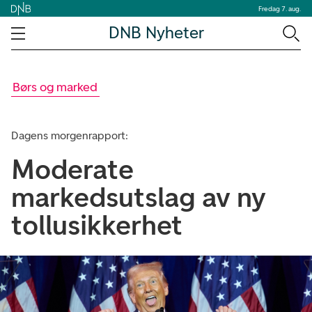
Fredag 7. aug.
DNB Nyheter
Børs og marked
Dagens morgenrapport:
Moderate
markedsutslag av ny
tollusikkerhet