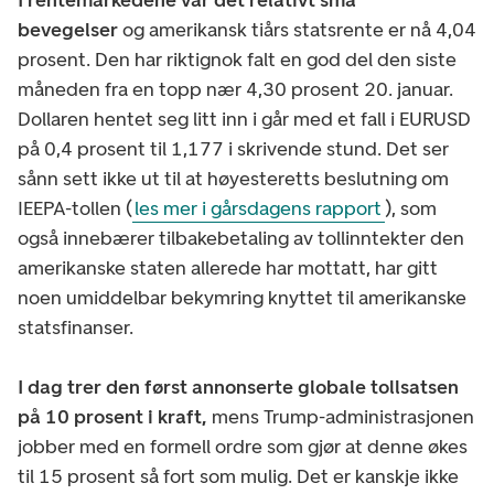
bevegelser
og amerikansk tiårs statsrente er nå 4,04
prosent. Den har riktignok falt en god del den siste
måneden fra en topp nær 4,30 prosent 20. januar.
Dollaren hentet seg litt inn i går med et fall i EURUSD
på 0,4 prosent til 1,177 i skrivende stund. Det ser
sånn sett ikke ut til at høyesteretts beslutning om
IEEPA-tollen (
les mer i gårsdagens rapport
), som
også innebærer tilbakebetaling av tollinntekter den
amerikanske staten allerede har mottatt, har gitt
noen umiddelbar bekymring knyttet til amerikanske
statsfinanser.
I dag trer den først annonserte globale tollsatsen
på 10 prosent i kraft,
mens Trump-administrasjonen
jobber med en formell ordre som gjør at denne økes
til 15 prosent så fort som mulig. Det er kanskje ikke