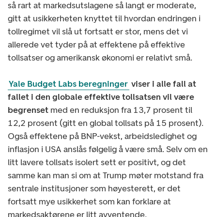
så rart at markedsutslagene så langt er moderate,
gitt at usikkerheten knyttet til hvordan endringen i
tollregimet vil slå ut fortsatt er stor, mens det vi
allerede vet tyder på at effektene på effektive
tollsatser og amerikansk økonomi er relativt små.
Yale Budget Labs beregninger
viser i alle fall at
fallet i den globale effektive tollsatsen vil være
begrenset
med en reduksjon fra 13,7 prosent til
12,2 prosent (gitt en global tollsats på 15 prosent).
Også effektene på BNP-vekst, arbeidsledighet og
inflasjon i USA anslås følgelig å være små. Selv om en
litt lavere tollsats isolert sett er positivt, og det
samme kan man si om at Trump møter motstand fra
sentrale institusjoner som høyesterett, er det
fortsatt mye usikkerhet som kan forklare at
markedsaktørene er litt avventende.