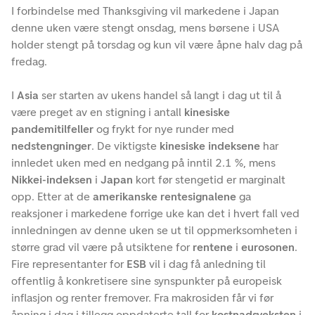
I forbindelse med Thanksgiving vil markedene i Japan
denne uken være stengt onsdag, mens børsene i USA
holder stengt på torsdag og kun vil være åpne halv dag på
fredag.
I
Asia
ser starten av ukens handel så langt i dag ut til å
være preget av en stigning i antall
kinesiske
pandemitilfeller
og frykt for nye runder med
nedstengninger
. De viktigste
kinesiske indeksene
har
innledet uken med en nedgang på inntil 2.1 %, mens
Nikkei-indeksen
i
Japan
kort før stengetid er marginalt
opp. Etter at de
amerikanske rentesignalene
ga
reaksjoner i markedene forrige uke kan det i hvert fall ved
innledningen av denne uken se ut til oppmerksomheten i
større grad vil være på utsiktene for
rentene
i
eurosonen
.
Fire representanter for
ESB
vil i dag få anledning til
offentlig å konkretisere sine synspunkter på europeisk
inflasjon og renter fremover. Fra makrosiden får vi før
åpning i dag i tillegg oppdaterte tall for
kostnadsveksten
i