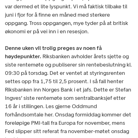
var dermed et lite lyspunkt. Vi må faktisk tilbake til
juni i fjor for å finne en måned med sterkere
oppgang. Tross oppgangen, mye tyder på at britisk
økonomi er på vei inn i en resesjon.
Denne uken vil trolig preges av noen få
høydepunkter.
Riksbanken avholder årets sjette og
siste rentemøte og publiserer sin rentebeslutning kl.
09:30 på torsdag. Det er ventet at styringsrenten
settes opp fra 1,75 til 2,5 prosent. I så fall henter
Riksbanken inn Norges Bank i et jafs. Dette er Stefan
Ingves’ siste rentemøte som sentralbanksjef etter
16 år i stillingen. Les gjerne Oddmund
forhåndsomtale her. Onsdag formiddag kommer det
foreløpige PMI-tall fra Europa for november, mens
Fed slipper sitt referat fra november-møtet onsdag