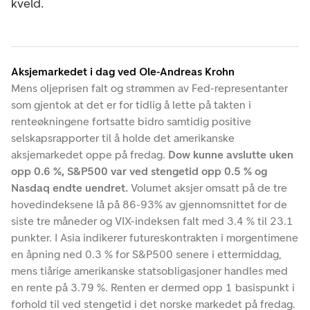
kveld.
Aksjemarkedet i dag ved Ole-Andreas Krohn
Mens oljeprisen falt og strømmen av Fed-representanter
som gjentok at det er for tidlig å lette på takten i
renteøkningene fortsatte bidro samtidig positive
selskapsrapporter til å holde det amerikanske
aksjemarkedet oppe på fredag.
Dow kunne avslutte uken
opp 0.6 %, S&P500 var ved stengetid opp 0.5 % og
Nasdaq endte uendret.
Volumet aksjer omsatt på de tre
hovedindeksene lå på 86-93% av gjennomsnittet for de
siste tre måneder og VIX-indeksen falt med 3.4 % til 23.1
punkter. I Asia indikerer futureskontrakten i morgentimene
en åpning ned 0.3 % for S&P500 senere i ettermiddag,
mens tiårige amerikanske statsobligasjoner handles med
en rente på 3.79 %. Renten er dermed opp 1 basispunkt i
forhold til ved stengetid i det norske markedet på fredag.