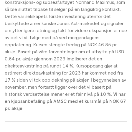
konstruksjons- og subseafartøyet Normand Maximus, som
så ble sluttet tilbake til selger på en langsiktig kontrakt.
Dette var selskapets første investering utenfor det
beskyttede amerikanske Jones Act-markedet og signaler
om ytterligere retning og takt for videre ekspansjon er noe
av det vi vil følge med på ved morgendagens
oppdatering. Kursen stengte fredag på NOK 46.85 pr.
aksje. Basert på våre forventninger om et utbytte på USD
0.64 pr. aksje gjennom 2023 impliserer det en
direkteavkastning på rundt 14 %. Kursoppgang gjør at
estimert direkteavkastning for 2023 har kommet ned fra
17 % siden vi tok opp dekning på aksjen i begynnelsen av
november, men fortsatt ligger over det vi basert på
historisk verdsettelse mener er et fair nivå på 10 %.
Vi har
en kjøpsanbefaling på AMSC med et kursmål på NOK 67
pr. aksje
.