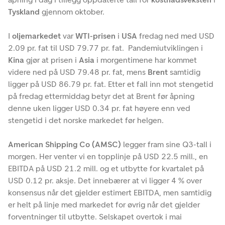
Tyskland
gjennom oktober.
I
oljemarkedet
var
WTI-prisen
i
USA
fredag ned med USD
2.09 pr. fat til USD 79.77 pr. fat. Pandemiutviklingen i
Kina
gjør at prisen i
Asia
i morgentimene har kommet
videre ned på USD 79.48 pr. fat, mens
Brent
samtidig
ligger på USD 86.79 pr. fat. Etter et fall inn mot stengetid
på fredag ettermiddag betyr det at Brent før åpning
denne uken ligger USD 0.34 pr. fat høyere enn ved
stengetid i det norske markedet før helgen.
American Shipping Co (AMSC)
legger fram sine Q3-tall i
morgen. Her venter vi en topplinje på USD 22.5 mill., en
EBITDA på USD 21.2 mill. og et utbytte for kvartalet på
USD 0.12 pr. aksje. Det innebærer at vi ligger 4 % over
konsensus når det gjelder estimert EBITDA, men samtidig
er helt på linje med markedet for øvrig når det gjelder
forventninger til utbytte. Selskapet overtok i mai