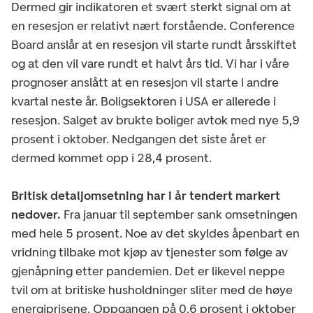
Dermed gir indikatoren et svært sterkt signal om at
en resesjon er relativt nært forstående. Conference
Board anslår at en resesjon vil starte rundt årsskiftet
og at den vil vare rundt et halvt års tid. Vi har i våre
prognoser anslått at en resesjon vil starte i andre
kvartal neste år. Boligsektoren i USA er allerede i
resesjon. Salget av brukte boliger avtok med nye 5,9
prosent i oktober. Nedgangen det siste året er
dermed kommet opp i 28,4 prosent.
Britisk detaljomsetning har i år tendert markert
nedover.
Fra januar til september sank omsetningen
med hele 5 prosent. Noe av det skyldes åpenbart en
vridning tilbake mot kjøp av tjenester som følge av
gjenåpning etter pandemien. Det er likevel neppe
tvil om at britiske husholdninger sliter med de høye
energiprisene. Oppgangen på 0,6 prosent i oktober