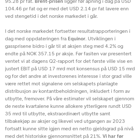
95.28 pr fat.
Brent-prisen
ligger før åpning i dag på USD
104.46 pr fat og er med det USD 2.14 pr fat lavere enn
ved stengetid i det norske markedet i går.
I det norske markedet fortsetter resultatrapporteringen i
dag med oppdateringen fra
Equinor
. Utviklingen i
gassprisene bidro i går til at aksjen steg med 4.2% og
endte på NOK 357.15 pr aksje. Før fasiten var presentert
ventet vi at dagens Q2-rapport for det første ville vise en
justert EBIT på USD 17 mrd mot konsensus på USD 15 mrd
og for det andre at investorenes interesse i stor grad ville
være rettet mot signalene om selskapets planlagte
distribusjon av kontantbeholdningen, inkludert i form av
utbytte, fremover. På våre estimater vil selskapet gjennom
de neste kvartalene kunne allokere ytterligere rundt USD
35 mrd til utbytte, ekstraordinært utbytte samt
tilbakekjøp av aksjer og likevel ved utgangen av 2023
fortsatt kunne sitte igjen med en netto gjeldsgrad på nivå
med det historiske gjennomsnittet på 21%.
Vi har før