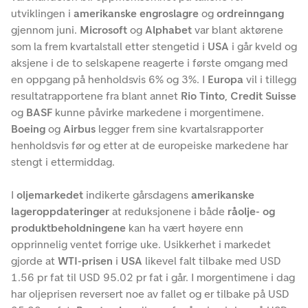
utviklingen i
amerikanske engroslagre
og
ordreinngang
gjennom juni.
Microsoft
og
Alphabet
var blant aktørene
som la frem kvartalstall etter stengetid i
USA
i går kveld og
aksjene i de to selskapene reagerte i første omgang med
en oppgang på henholdsvis 6% og 3%. I
Europa
vil i tillegg
resultatrapportene fra blant annet
Rio Tinto
,
Credit Suisse
og
BASF
kunne påvirke markedene i morgentimene.
Boeing
og
Airbus
legger frem sine kvartalsrapporter
henholdsvis før og etter at de europeiske markedene har
stengt i ettermiddag.
I
oljemarkedet
indikerte gårsdagens
amerikanske
lageroppdateringer
at reduksjonene i både
råolje- og
produktbeholdningene
kan ha vært høyere enn
opprinnelig ventet forrige uke. Usikkerhet i markedet
gjorde at
WTI-prisen
i
USA
likevel falt tilbake med USD
1.56 pr fat til USD 95.02 pr fat i går. I morgentimene i dag
har oljeprisen reversert noe av fallet og er tilbake på USD