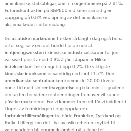
amerikanske statsobligasjoner i morgentimene på 2.81%.
Futureskontrakten på S&P500 indikerer samtidig en
oppgang på 0.8% ved åpning av det amerikanske
aksjemarkedet i ettermiddag.
De
asiatiske markedene
trekker så langt i dag også bena
etter seg, selv om det burde hjelpe noe at
inntjeningsveksten
i
kinesiske industriselskaper
for juni
var svakt positiv med 0.8% år/år. I
Japan
er
Nikkei-
indeksen
kort før stengetid opp 0.2%. De viktigste
kinesiske indeksene
er samtidig ned inntil 1.7%. Den
amerikanske sentralbanken
kommer kl 20.00 i kveld
norsk tid med sin
renteavgjørelse
og ikke minst signalene
om takten for videre renteendringer fremover vil kunne
påvirke markedene. Før vi kommer frem dit får vi imidlertid
i løpet av formiddagen i dag oppdaterte
forbrukertillitsmålinger
fra både
Frankrike
,
Tyskland
og
Italia
. I tillegg kan det i lys av usikkerheten knyttet til
varehandelen bli oppmerksomhet på tallene for