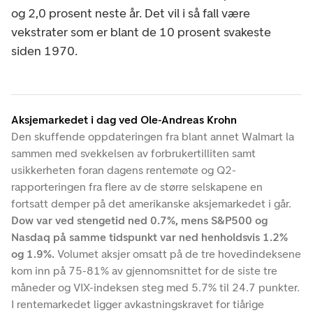
og 2,0 prosent neste år. Det vil i så fall være
vekstrater som er blant de 10 prosent svakeste
siden 1970.
Aksjemarkedet i dag ved Ole-Andreas Krohn
Den skuffende oppdateringen fra blant annet Walmart la
sammen med svekkelsen av forbrukertilliten samt
usikkerheten foran dagens rentemøte og Q2-
rapporteringen fra flere av de større selskapene en
fortsatt demper på det amerikanske aksjemarkedet i går.
Dow var ved stengetid ned 0.7%, mens S&P500 og
Nasdaq på samme tidspunkt var ned henholdsvis 1.2%
og 1.9%.
Volumet aksjer omsatt på de tre hovedindeksene
kom inn på 75-81% av gjennomsnittet for de siste tre
måneder og VIX-indeksen steg med 5.7% til 24.7 punkter.
I rentemarkedet ligger avkastningskravet for tiårige