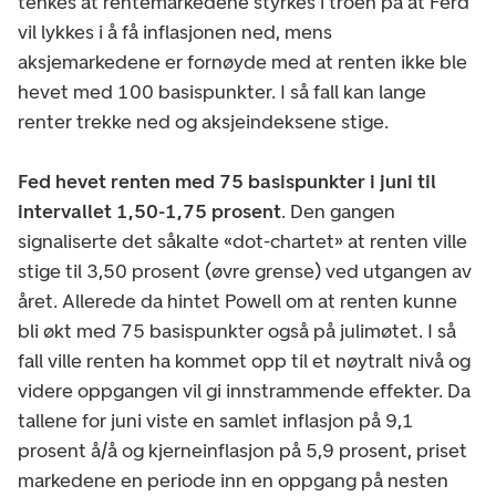
tenkes at rentemarkedene styrkes i troen på at Ferd
vil lykkes i å få inflasjonen ned, mens
aksjemarkedene er fornøyde med at renten ikke ble
hevet med 100 basispunkter. I så fall kan lange
renter trekke ned og aksjeindeksene stige.
Fed hevet renten med 75 basispunkter i juni til
intervallet 1,50-1,75 prosent
. Den gangen
signaliserte det såkalte «dot-chartet» at renten ville
stige til 3,50 prosent (øvre grense) ved utgangen av
året. Allerede da hintet Powell om at renten kunne
bli økt med 75 basispunkter også på julimøtet. I så
fall ville renten ha kommet opp til et nøytralt nivå og
videre oppgangen vil gi innstrammende effekter. Da
tallene for juni viste en samlet inflasjon på 9,1
prosent å/å og kjerneinflasjon på 5,9 prosent, priset
markedene en periode inn en oppgang på nesten