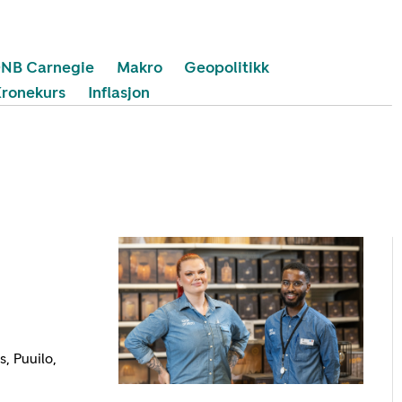
NB Carnegie
Makro
Geopolitikk
Kronekurs
Inflasjon
, Puuilo,