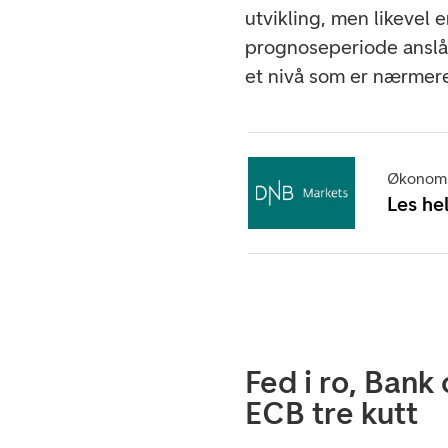
utvikling, men likevel 
prognoseperiode anslår 
et nivå som er nærmere
Økonomi
Les he
Fed i ro, Bank
ECB tre kutt