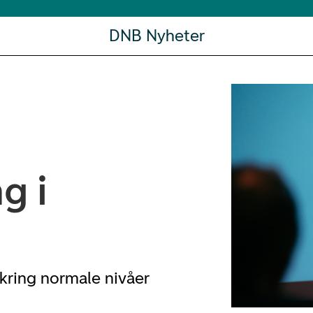
DNB Nyheter
g i
mkring normale nivåer