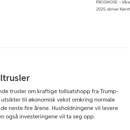
PROGNOSE: – Våre r
2025, skriver Kjers
ltrusler
nde trusler om kraftige tollsatshopp fra Trump-
 utsikter til økonomisk vekst omkring normale
 de neste fire årene. Husholdningene vil levere
en også investeringene vil ta seg opp.