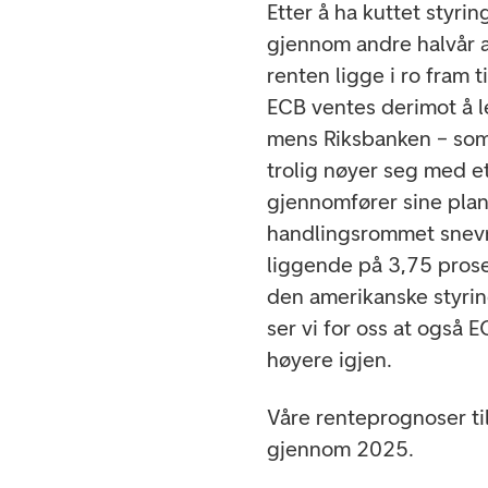
Etter å ha kuttet styr
gjennom andre halvår a
renten ligge i ro fram
ECB ventes derimot å le
mens Riksbanken – som h
trolig nøyer seg med et
gjennomfører sine planla
handlingsrommet snevres
liggende på 3,75 prose
den amerikanske styri
ser vi for oss at også 
høyere igjen.
Våre renteprognoser til
gjennom 2025.