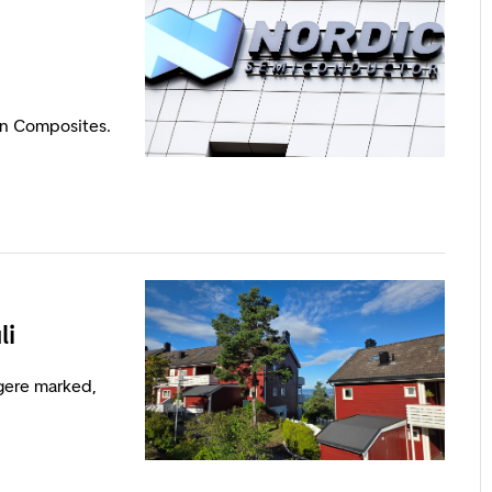
on Composites.
li
igere marked,