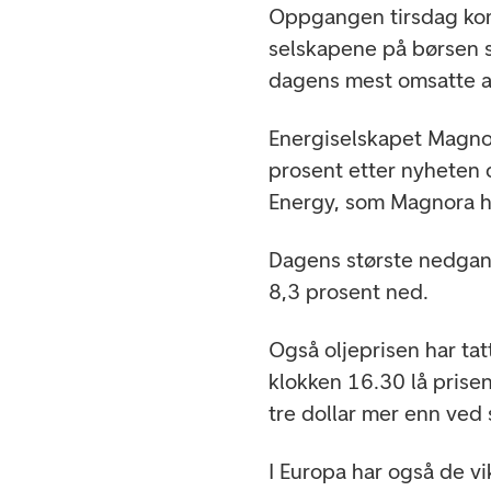
Oppgangen tirsdag kom
selskapene på børsen s
dagens mest omsatte a
Energiselskapet Magno
prosent etter nyheten 
Energy, som Magnora har 
Dagens største nedgan
8,3 prosent ned.
Også oljeprisen har ta
klokken 16.30 lå prisen
tre dollar mer enn ved
I Europa har også de v