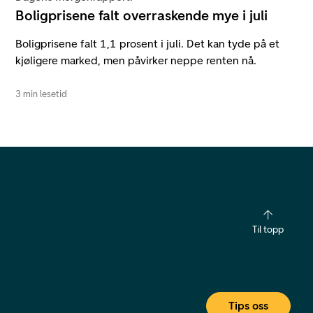
Boligprisene falt overraskende mye i juli
Boligprisene falt 1,1 prosent i juli. Det kan tyde på et
kjøligere marked, men påvirker neppe renten nå.
3 min lesetid
Til topp
Tips oss