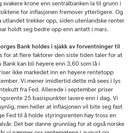
g svakere krone enn sentralbanken la til grunn i
siktene for inflasjonen fremover ytterligere. Og
a utlandet trekker opp, siden utenlandske renter
har holdt seg bedre opp enn antatt i mars.
rges Bank holdes i sjakk av forventninger til
s for at flere faktorer den siste tiden taler for at
 Bank kan bli høyere enn 3,60 som lå i
riser ikke markedet inn en høyere rentetopp
tember. Vi mener imidlertid dette må sees i lys
ntekutt fra Fed. Allerede i september priser
ngsrente 25 basispunkter lavere enn i dag. Vi
synlig, men heller at inflasjonen vil bite seg fast
ge Fed til å holde styringsrenten høy tross en
alvår. Det bør danne grunnlag for at også norske
når vi nærmer oss rentemøtene i august og