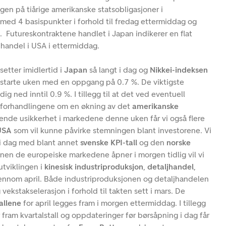
en på tiårige amerikanske statsobligasjoner i
d 4 basispunkter i forhold til fredag ettermiddag og
%. Futureskontraktene handlet i Japan indikerer en flat
 handel i USA i ettermiddag.
setter imidlertid i
Japan
så langt i dag og
Nikkei-indeksen
l å starte uken med en oppgang på 0.7 %. De viktigste
dig ned inntil 0.9 %. I tillegg til at det ved eventuell
i forhandlingene om en økning av det
amerikanske
gende usikkerhet i markedene denne uken får vi også flere
USA
som vil kunne påvirke stemningen blant investorene. Vi
g i dag med blant annet
svenske KPI-tall
og den
norske
Innen de europeiske markedene åpner i morgen tidlig vil vi
 utviklingen i
kinesisk industriproduksjon
,
detaljhandel
,
ennom april. Både industriproduksjonen og detaljhandelen
 vekstakselerasjon i forhold til takten sett i mars. De
allene
for april legges fram i morgen ettermiddag. I tillegg
 fram kvartalstall og oppdateringer før børsåpning i dag får