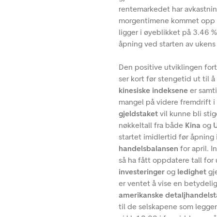
rentemarkedet har avkastning
morgentimene kommet opp me
ligger i øyeblikket på 3.46 
åpning ved starten av ukens
Den positive utviklingen fort
ser kort før stengetid ut ti
kinesiske indeksene
er samti
mangel på videre fremdrift 
gjeldstaket
vil kunne bli sti
nøkkeltall fra både
Kina
og
startet imidlertid før åpnin
handelsbalansen
for april. 
så ha fått oppdatere tall for
investeringer
og
ledighet
gj
er ventet å vise en betydelig
amerikanske detaljhandelst
til de selskapene som legger