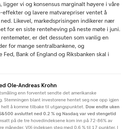
å, ligger vi og konsensus marginalt høyere i våre
e-effekter og lavere matvarepriser ventet å
 ned. Likevel, markedsprisingen indikerer nær
t for en siste renteheving på neste møte i juni.
s rentemøter, er det dessuten som vanlig en
nder for mange sentralbankene, og
e Fed, Bank of England og Riksbanken skal i
ved Ole-Andreas Krohn
llitsmåling enn forventet sendte det amerikanske
g. Stemningen blant investorene hentet seg noe opp igjen
 helt å komme tilbake til utgangspunktet.
Dow endte uken
 S&500 avsluttet ned 0.2 % og Nasdaq var ved stengetid
msatt på de tre hovedindeksene kom inn på 72-86% av
tre måneder. VIX-indeksen steg med 0.6 % til 17 punkter. I