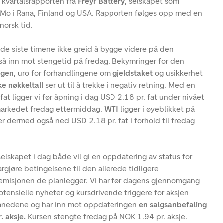
å kvartalsrapporten fra
Freyr Battery
, selskapet som
 i Mo i Rana, Finland og USA. Rapporten følges opp med en
 norsk tid.
 de siste timene ikke greid å bygge videre på den
å inn mot stengetid på fredag. Bekymringer for den
ngen
, uro for forhandlingene om
gjeldstaket
og usikkerhet
ke nøkkeltall
ser ut til å trekke i negativ retning. Med en
at ligger vi før åpning i dag USD 2.18 pr. fat under nivået
markedet fredag ettermiddag.
WTI
ligger i øyeblikket på
er dermed også ned USD 2.18 pr. fat i forhold til fredag
selskapet i dag både vil gi en oppdatering av status for
rgjøre betingelsene til den allerede tidligere
emisjonen de planlegger. Vi har før dagens gjennomgang
otensielle nyheter og kursdrivende triggere for aksjen
ånedene og har
inn mot oppdateringen
en salgsanbefaling
. aksje.
Kursen stengte fredag på NOK 1.94 pr. aksje.