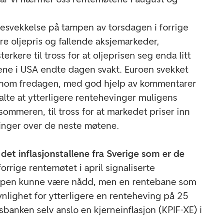
nesvekkelse på tampen av torsdagen i forrige
ere oljepris og fallende aksjemarkeder,
erkere til tross for at oljeprisen seg enda litt
ene i USA endte dagen svakt. Euroen svekket
nnom fredagen, med god hjelp av kommentarer
alte at ytterligere rentehevinger muligens
 sommeren, til tross for at markedet priser inn
vinger over de neste møtene.
det inflasjonstallene fra Sverige som er de
orrige rentemøtet i april signaliserte
ppen kunne være nådd, men en rentebane som
ynlighet for ytterligere en renteheving på 25
banken selv anslo en kjerneinflasjon (KPIF-XE) i