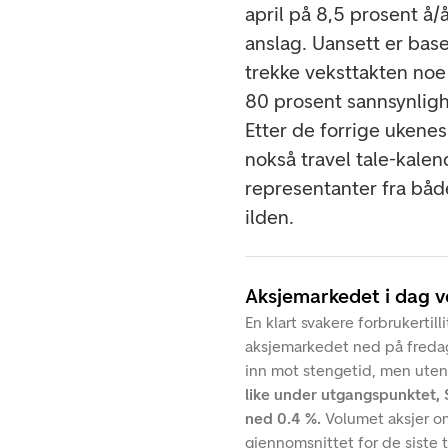
april på 8,5 prosent å/
anslag. Uansett er bas
trekke veksttakten noe
80 prosent sannsynlighe
Etter de forrige ukene
nokså travel tale-kale
representanter fra båd
ilden.
Aksjemarkedet i dag 
En klart svakere forbrukerti
aksjemarkedet ned på freda
inn mot stengetid, men uten
like under utgangspunktet,
ned 0.4 %.
Volumet aksjer o
gjennomsnittet for de siste 