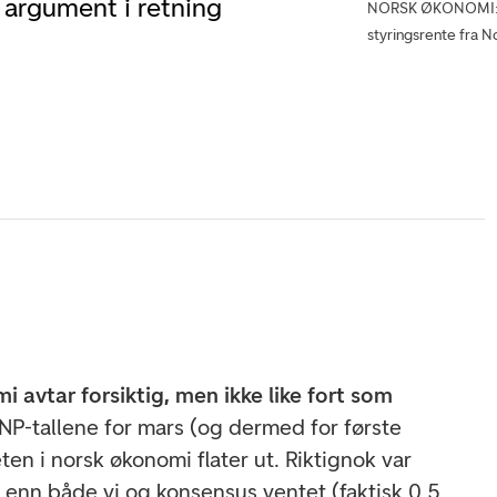
 argument i retning
NORSK ØKONOMI: Ve
styringsrente fra 
i avtar forsiktig, men ikke like fort som
NP-tallene for mars (og dermed for første
teten i norsk økonomi flater ut. Riktignok var
e enn både vi og konsensus ventet (faktisk 0,5