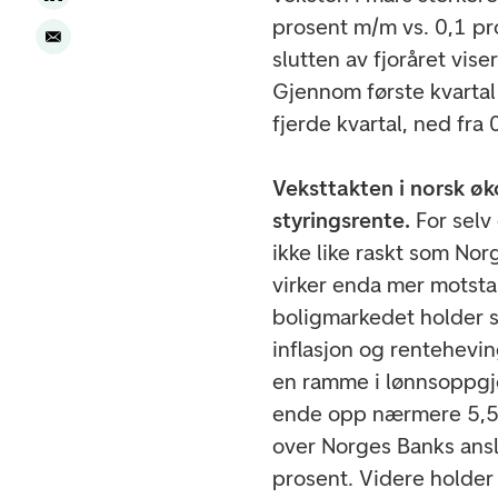
prosent m/m vs. 0,1 pr
slutten av fjoråret viser
Gjennom første kvartal
fjerde kvartal, ned fra 
Veksttakten i norsk ø
styringsrente.
For selv
ikke like raskt som Nor
virker enda mer motsta
boligmarkedet holder se
inflasjon og rentehevi
en ramme i lønnsoppgjør
ende opp nærmere 5,5 
over Norges Banks ansl
prosent. Videre holder