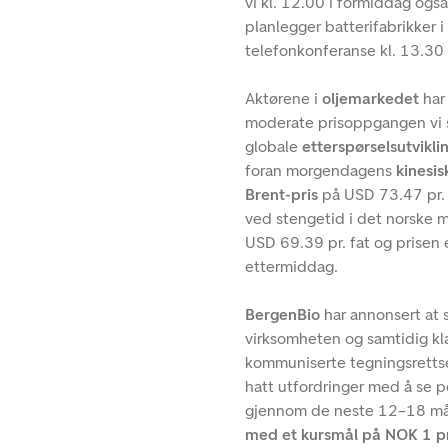
vi kl. 12.00 i formiddag ogs
planlegger batterifabrikker
telefonkonferanse kl. 13.30
Aktørene i
oljemarkedet
har
moderate prisoppgangen vi s
globale
etterspørselsutvikli
foran morgendagens
kinesis
Brent-pris
på USD 73.47 pr. f
ved stengetid i det norske 
USD 69.39 pr. fat og prisen 
ettermiddag.
BergenBio
har annonsert at 
virksomheten og samtidig kla
kommuniserte tegningsretts
hatt utfordringer med å se p
gjennom de neste 12–18 m
med et kursmål på NOK 1 pr