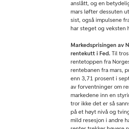
anslått, og en betydeli
mars løfter dessuten ut
sist, også impulsene fr
har steget og veksten 
Markedsprisingen av No
rentekutt i Fed.
Til tros
rentetoppen fra Norges
rentebanen fra mars, p
enn 3,71 prosent i sep
av forventninger om re
markedene inn en styri
tror ikke det er så sann
på et høyt nivå og tvin
mild resesjon i andre h
renter trekker høyere 