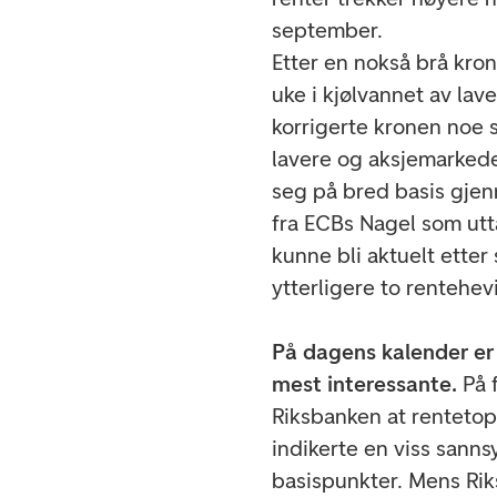
september.
Etter en nokså brå kro
uke i kjølvannet av lav
korrigerte kronen noe st
lavere og aksjemarked
seg på bred basis gje
fra ECBs Nagel som utt
kunne bli aktuelt etter
ytterligere to rentehe
På dagens kalender er 
mest interessante.
På f
Riksbanken at renteto
indikerte en viss sanns
basispunkter. Mens Riks