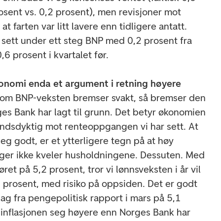
osent vs. 0,2 prosent), men revisjoner mot
 at farten var litt lavere enn tidligere antatt.
 sett under ett steg BNP med 0,2 prosent fra
0,6 prosent i kvartalet før.
konomi enda et argument i retning høyere
 om BNP-veksten bremser svakt, så bremser den
ges Bank har lagt til grunn. Det betyr økonomien
ndsdyktig mot renteoppgangen vi har sett. At
g godt, er et ytterligere tegn på at høy
nger ikke kveler husholdningene. Dessuten. Med
et på 5,2 prosent, tror vi lønnsveksten i år vil
prosent, med risiko på oppsiden. Det er godt
ag fra pengepolitisk rapport i mars på 5,1
 inflasjonen seg høyere enn Norges Bank har