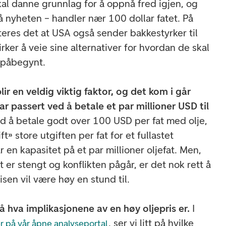
kal danne grunnlag for å oppnå fred igjen, og
 på nyheten – handler nær 100 dollar fatet. På
eres det at USA også sender bakkestyrker til
ker å veie sine alternativer for hvordan de skal
r påbegynt.
r en veldig viktig faktor, og det kom i går
ar passert ved å betale et par millioner USD til
å betale godt over 100 USD per fat med olje,
ft» store utgiften per fat for et fullastet
r en kapasitet på et par millioner oljefat. Men,
er stengt og konflikten pågår, er det nok rett å
isen vil være høy en stund til.
 på hva implikasjonene av en høy oljepris er.
I
, ser vi litt på hvilke
r på vår åpne analyseportal