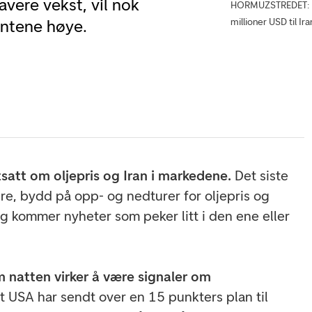
avere vekst, vil nok
HORMUZSTREDET: Det
millioner USD til Ira
entene høye.
satt om oljepris og Iran i markedene.
Det siste
re, bydd på opp- og nedturer for oljepris og
ig kommer nyheter som peker litt i den ene eller
m natten virker å være signaler om
at USA har sendt over en 15 punkters plan til