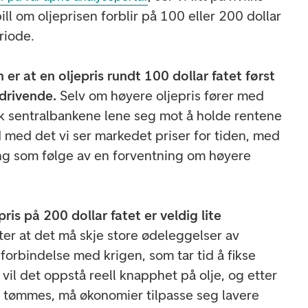
ll om oljeprisen forblir på 100 eller 200 dollar
riode.
er at en oljepris rundt 100 dollar fatet først
sdrivende.
Selv om høyere oljepris fører med
nok sentralbankene lene seg mot å holde rentene
d med det vi ser markedet priser for tiden, med
g som følge av en forventning om høyere
ris på 200 dollar fatet er veldig lite
tter at det må skje store ødeleggelser av
forbindelse med krigen, som tar tid å fikse
io vil det oppstå reell knapphet på olje, og etter
 tømmes, må økonomier tilpasse seg lavere