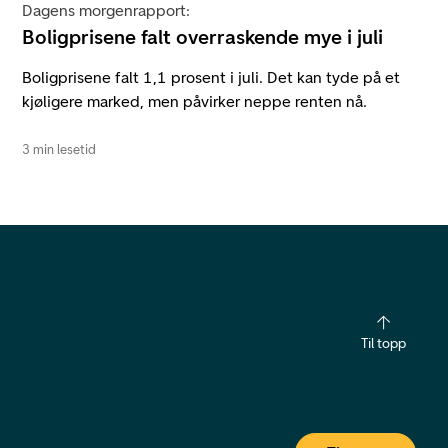
Dagens morgenrapport:
Boligprisene falt overraskende mye i juli
Boligprisene falt 1,1 prosent i juli. Det kan tyde på et
kjøligere marked, men påvirker neppe renten nå.
3 min lesetid
Til topp