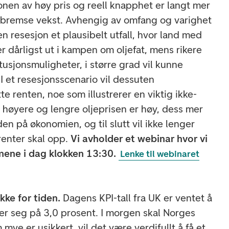
nen av høy pris og reell knapphet er langt mer
 bremse vekst. Avhengig av omfang og varighet
n resesjon et plausibelt utfall, hvor land med
r dårligst ut i kampen om oljefat, mens rikere
usjonsmuligheter, i større grad vil kunne
 I et resesjonsscenario vil dessuten
te renten, noe som illustrerer en viktig ikke-
ss høyere og lengre oljeprisen er høy, dess mer
n på økonomien, og til slutt vil ikke lenger
renter skal opp.
Vi avholder et webinar hvor vi
mene i dag klokken 13:30.
Lenke til webinaret
ekke for tiden.
Dagens KPI-tall fra UK er ventet å
der seg på 3,0 prosent. I morgen skal Norges
 mye er usikkert, vil det være verdifullt å få et