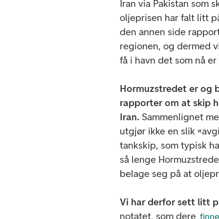
Iran via Pakistan som s
oljeprisen har falt litt
den annen side rapport
regionen, og dermed vir
få i havn det som nå e
Hormuzstredet er og bli
rapporter om at skip h
Iran.
Sammenlignet med 
utgjør ikke en slik «avgi
tankskip, som typisk ha
så lenge Hormuzstredet 
belage seg på at oljepr
Vi har derfor sett litt
notatet, som dere
finne