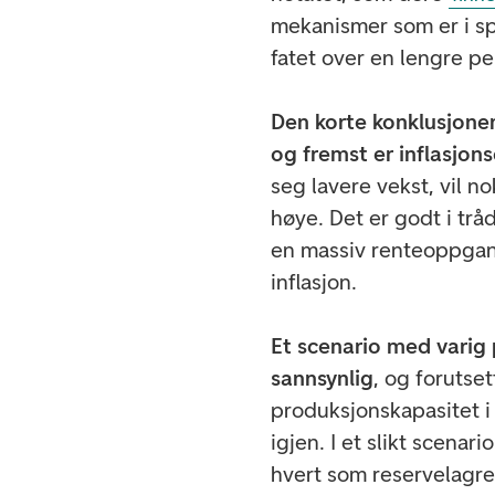
mekanismer som er i spi
fatet over en lengre pe
Den korte konklusjonen 
og fremst er inflasjon
seg lavere vekst, vil 
høye. Det er godt i trå
en massiv renteoppgan
inflasjon.
Et scenario med varig p
sannsynlig
, og forutse
produksjonskapasitet i 
igjen. I et slikt scenar
hvert som reservelagre