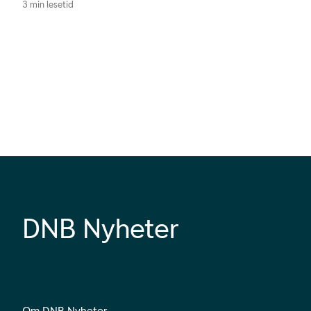
3 min lesetid
DNB Nyheter
Om DNB Nyheter