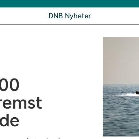
DNB Nyheter
100
fremst
nde