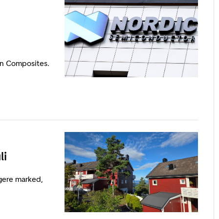
on Composites.
li
igere marked,