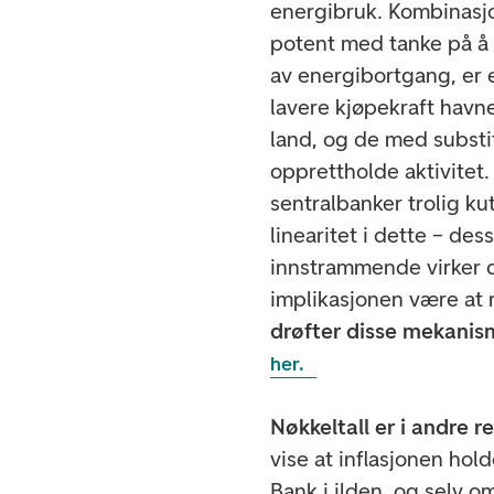
energibruk. Kombinasjo
potent med tanke på å
av energibortgang, er e
lavere kjøpekraft havne
land, og de med substit
opprettholde aktivitet.
sentralbanker trolig kut
linearitet i dette – de
innstrammende virker de
implikasjonen være at 
drøfter disse mekanis
her.
Nøkkeltall er i andre r
vise at inflasjonen hol
Bank i ilden, og selv om