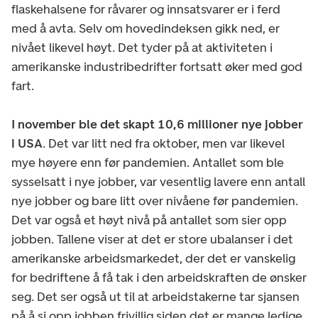
flaskehalsene for råvarer og innsatsvarer er i ferd
med å avta. Selv om hovedindeksen gikk ned, er
nivået likevel høyt. Det tyder på at aktiviteten i
amerikanske industribedrifter fortsatt øker med god
fart.
I november ble det skapt 10,6 millioner nye jobber
i USA
. Det var litt ned fra oktober, men var likevel
mye høyere enn før pandemien. Antallet som ble
sysselsatt i nye jobber, var vesentlig lavere enn antall
nye jobber og bare litt over nivåene før pandemien.
Det var også et høyt nivå på antallet som sier opp
jobben. Tallene viser at det er store ubalanser i det
amerikanske arbeidsmarkedet, der det er vanskelig
for bedriftene å få tak i den arbeidskraften de ønsker
seg. Det ser også ut til at arbeidstakerne tar sjansen
på å si opp jobben frivillig siden det er mange ledige