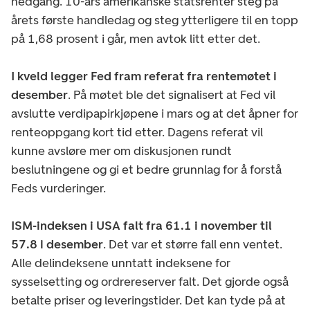
nedgang. 10-års amerikanske statsrenter steg på
årets første handledag og steg ytterligere til en topp
på 1,68 prosent i går, men avtok litt etter det.
I kveld legger Fed fram referat fra rentemøtet i
desember
. På møtet ble det signalisert at Fed vil
avslutte verdipapirkjøpene i mars og at det åpner for
renteoppgang kort tid etter. Dagens referat vil
kunne avsløre mer om diskusjonen rundt
beslutningene og gi et bedre grunnlag for å forstå
Feds vurderinger.
ISM-indeksen i USA falt fra 61.1 i november til
57.8 i desember
. Det var et større fall enn ventet.
Alle delindeksene unntatt indeksene for
sysselsetting og ordrereserver falt. Det gjorde også
betalte priser og leveringstider. Det kan tyde på at