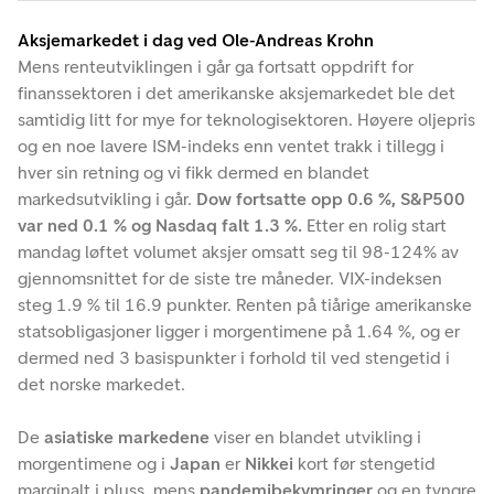
Aksjemarkedet i dag ved Ole-Andreas Krohn
Mens renteutviklingen i går ga fortsatt oppdrift for
finanssektoren i det amerikanske aksjemarkedet ble det
samtidig litt for mye for teknologisektoren. Høyere oljepris
og en noe lavere ISM-indeks enn ventet trakk i tillegg i
hver sin retning og vi fikk dermed en blandet
markedsutvikling i går.
Dow fortsatte opp 0.6 %, S&P500
var ned 0.1 % og Nasdaq falt 1.3 %.
Etter en rolig start
mandag løftet volumet aksjer omsatt seg til 98-124% av
gjennomsnittet for de siste tre måneder. VIX-indeksen
steg 1.9 % til 16.9 punkter. Renten på tiårige amerikanske
statsobligasjoner ligger i morgentimene på 1.64 %, og er
dermed ned 3 basispunkter i forhold til ved stengetid i
det norske markedet.
De
asiatiske markedene
viser en blandet utvikling i
morgentimene og i
Japan
er
Nikkei
kort før stengetid
marginalt i pluss, mens
pandemibekymringer
og en tyngre