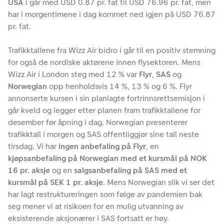
USA
i går med USD 0.87 pr. fat til USD 76.96 pr. fat, men
har i morgentimene i dag kommet ned igjen på USD 76.87
pr. fat.
Trafikktallene fra Wizz Air bidro i går til en positiv stemning
for også de nordiske aktørene innen flysektoren. Mens
Wizz Air i London steg med 12 % var
Flyr
,
SAS
og
Norwegian
opp henholdsvis 14 %, 13 % og 6 %. Flyr
annonserte kursen i sin planlagte fortrinnsrettsemisjon i
går kveld og legger etter planen fram trafikktallene for
desember før åpning i dag. Norwegian presenterer
trafikktall i morgen og SAS offentliggjør sine tall neste
tirsdag. Vi har
ingen anbefaling på Flyr
, en
kjøpsanbefaling på Norwegian
med et kursmål på NOK
16 pr. aksje
og en
salgsanbefaling på SAS med et
kursmål på SEK 1 pr. aksje
. Mens Norwegian slik vi ser det
har lagt restruktureringen som følge av pandemien bak
seg mener vi at risikoen for en mulig utvanning av
eksisterende aksjonærer i SAS fortsatt er høy.