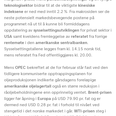
teknologisektor
bidrar til at de viktigste
kinesiske
indeksene
er ned med inntil 2.2 % Fra makrosiden ser de
neste potensielt markedsbevegende postene på
programmet nå ut til å kunne bli formiddagens
oppdatering av
sysselsettingsutviklingen
for privat sektor i
USA
samt kveldens fremleggelse av
referatet
fra forrige
rentemøte
i den
amerikanske sentralbanken
.
Sysselsettingstallene legges fram kl. 14.15 norsk tid,
mens referatet fra Fed offentliggjøres kl. 20.00.
Mens
OPEC
bekreftet at de for februar står fast ved den
tidligere kommuniserte opptrappingsplanen for
oljeproduksjonen indikerte gårsdagens foreløpige
amerikanske oljelagertall
også en større reduksjon i
råoljebeholdningene enn opprinnelig ventet.
Brent-prisen
ligger før åpning i
Europa
på USD 79.90 pr. fat og er
dermed ned USD 0.28 pr. fat i forhold til nivået ved
stengetid i det norske markedet i går.
WTI-prisen
steg i