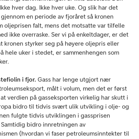
 Ikke hver dag. Ikke hver uke. Og slik har det
 vi gjennom en periode av fjoråret så kronen
 oljeprisen falt, mens det motsatte var tilfelle
rmed ikke overraske. Ser vi på enkeltdager, er det
 kronen styrker seg på høyere oljepris eller
 på hele uker i stedet, er sammenhengen som
ker.
efiolin i fjor.
Gass har lenge utgjort nær
troleumseksport, målt i volum, men det er først
 at verdien på gasseksporten virkelig har skutt i
opa bidro til tidvis svært ulik utvikling i olje- og
onen fulgte tidvis utviklingen i gassprisen
. Samtidig bidro innretningen av
smen (hvordan vi faser petroleumsinntekter til