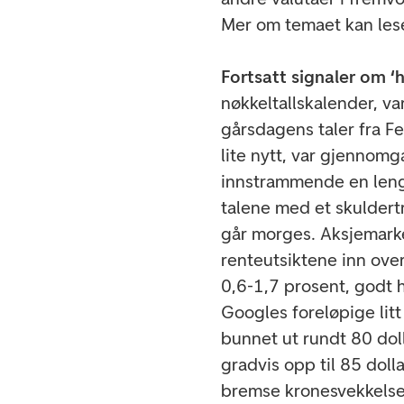
Mer om temaet kan les
Fortsatt signaler om ‘h
nøkkeltallskalender, v
gårsdagens taler fra F
lite nytt, var gjennom
innstrammende en leng
talene med et skuldertr
går morges. Aksjemarked
renteutsiktene inn ov
0,6-1,7 prosent, godt h
Googles foreløpige litt
bunnet ut rundt 80 dolla
gradvis opp til 85 doll
bremse kronesvekkelse