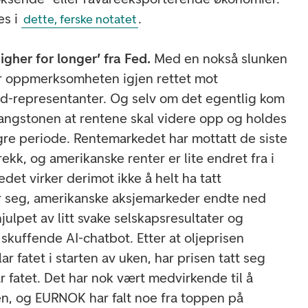
es i
.
dette, ferske notatet
igher for longer’ fra Fed.
Med en nokså slunken
ar oppmerksomheten igjen rettet mot
ed-representanter. Og selv om det egentlig kom
gangstonen at rentene skal videre opp og holdes
re periode. Rentemarkedet har mottatt de siste
ekk, og amerikanske renter er lite endret fra i
et virker derimot ikke å helt ha tatt
er seg, amerikanske aksjemarkeder endte ned
julpet av litt svake selskapsresultater og
 skuffende AI-chatbot. Etter at oljeprisen
r fatet i starten av uken, har prisen tatt seg
ar fatet. Det har nok vært medvirkende til å
n, og EURNOK har falt noe fra toppen på