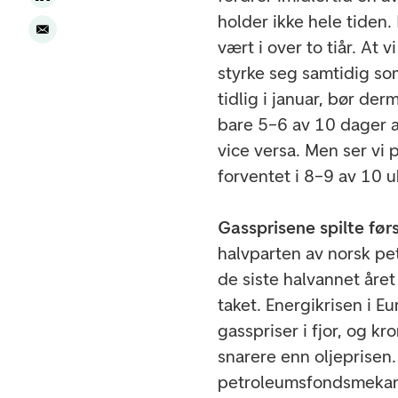
holder ikke hele tiden.
vært i over to tiår. At
styrke seg samtidig som
tidlig i januar, bør de
bare 5–6 av 10 dager at
vice versa. Men ser vi
forventet i 8–9 av 10 u
Gassprisene spilte først
halvparten av norsk pe
de siste halvannet året
taket. Energikrisen i Eur
gasspriser i fjor, og kr
snarere enn oljeprisen
petroleumsfondsmekani