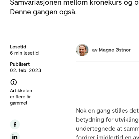
Samvariasjonen mellom kronekurs og ol
Denne gangen også.
Lesetid
av
Magne Østnor
6 min lesetid
Publisert
02. feb. 2023
Artikkelen
er flere år
gammel
Nok en gang stilles de
betydning for utviklin
undertegnede at sammen
fordrer imidlertid en 