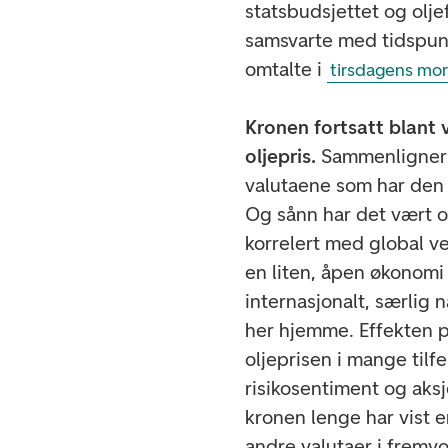
statsbudsjettet og olje
samsvarte med tidspunk
omtalte i
tirsdagens mo
Kronen fortsatt blant
oljepris.
Sammenligner 
valutaene som har den 
Og sånn har det vært ov
korrelert med global ve
en liten, åpen økonomi
internasjonalt, særlig 
her hjemme. Effekten p
oljeprisen i mange tilfe
risikosentiment og aks
kronen lenge har vist 
andre valutaer i fremv