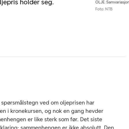
jepris holder seg.
OLJE: Samvariasjon
Foto: NTB
t spørsmålstegn ved om oljeprisen har
gen i kronekursen, og nok en gang hevder
hengen er like sterk som før. Det siste
avklaring; sammenhengen er ikke absolutt. Den