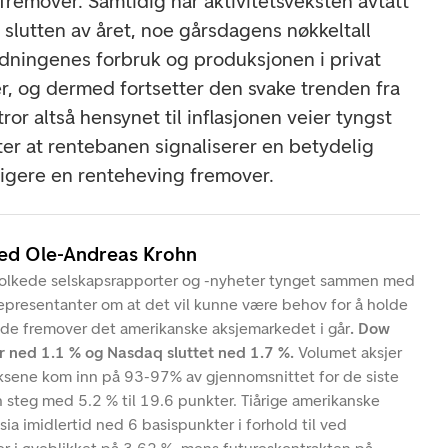
en fremover. Samtidig har aktivitetsveksten avtatt
 slutten av året, noe gårsdagens nøkkeltall
dningenes forbruk og produksjonen i privat
r, og dermed fortsetter den svake trenden fra
 tror altså hensynet til inflasjonen veier tyngst
ter at rentebanen signaliserer en betydelig
rligere en renteheving fremover.
ved Ole-Andreas Krohn
tolkede selskapsrapporter og -nyheter tynget sammen med
representanter om at det vil kunne være behov for å holde
ode fremover det amerikanske aksjemarkedet i går
. Dow
r ned 1.1 % og Nasdaq sluttet ned 1.7 %.
Volumet aksjer
ksene kom inn på 93-97% av gjennomsnittet for de siste
 steg med 5.2 % til 19.6 punkter. Tiårige amerikanske
sia imidlertid ned 6 basispunkter i forhold til ved