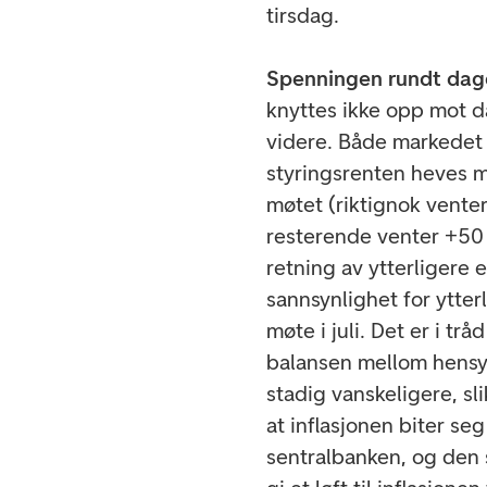
tirsdag.
Spenningen rundt dag
knyttes ikke opp mot d
videre. Både markedet 
styringsrenten heves m
møtet (riktignok venter
resterende venter +50 
retning av ytterligere 
sannsynlighet for ytter
møte i juli. Det er i t
balansen mellom hensyne
stadig vanskeligere, sli
at inflasjonen biter seg
sentralbanken, og den 