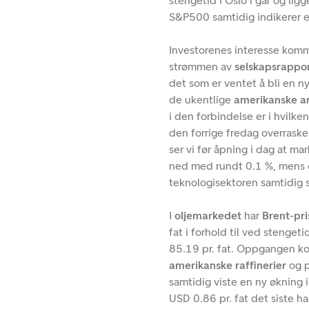
stengetid i Oslo i går og li
S&P500 samtidig indikerer e
Investorenes interesse komme
strømmen av
selskapsrappor
det som er ventet å bli en n
de ukentlige
amerikanske a
i den forbindelse er i hvilke
den forrige fredag overraske
ser vi før åpning i dag at m
ned med rundt 0.1 %, mens 
teknologisektoren samtidig st
I
oljemarkedet
har
Brent-pr
fat i forhold til ved stenget
85.19 pr. fat. Oppgangen ko
amerikanske raffinerier
og p
samtidig viste en ny økning 
USD 0.86 pr. fat det siste ha