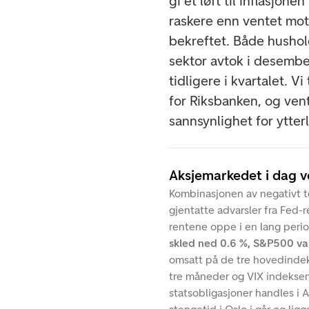
gi et løft til inflasjon
raskere enn ventet mot
bekreftet. Både hushol
sektor avtok i desembe
tidligere i kvartalet. Vi
for Riksbanken, og ven
sannsynlighet for ytte
Aksjemarkedet i dag 
Kombinasjonen av negativt 
gjentatte advarsler fra Fed-
rentene oppe i en lang peri
skled ned 0.6 %, S&P500 va
omsatt på de tre hovedinde
tre måneder og VIX indeksen
statsobligasjoner handles i A