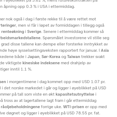
gger i øyeblikket på 3.62 %, mens futureskontrakten på
n åpning opp 0.3 % i USA i ettermiddag.
r nok også i dag i første rekke til å være rettet mot
teringer
, men vi får i løpet av formiddagen i tillegg også
y
renteøkning
i
Sverige
. Senere i ettermiddag kommer så
rbeidsmarkedstallene
. Spørsmålet investorene vil stille seg
n grad disse tallene kan dempe eller forsterke inntrykket av
nde høye sysselsettingsveksten rapportert for januar. I
Asia
arkedene både i
Japan
,
Sør-Korea
og
Taiwan
trekker svakt
de viktigste
kinesiske indeksene
med drahjelp av
iger inntil 1.1 %.
isen
i morgentimene i dag kommet opp med USD 1.07 pr.
id i det norske markedet i går og ligger i øyeblikket på USD
mmer på tall som viste en økt
kapasitetsutnyttelse
i
å tross av at lagertallene lagt fram i går ettermiddag
i
råoljebeholdningene
forrige uke.
WTI-prisen
er opp med
lve døgnet og ligger i øyeblikket på USD 78.55 pr. fat.