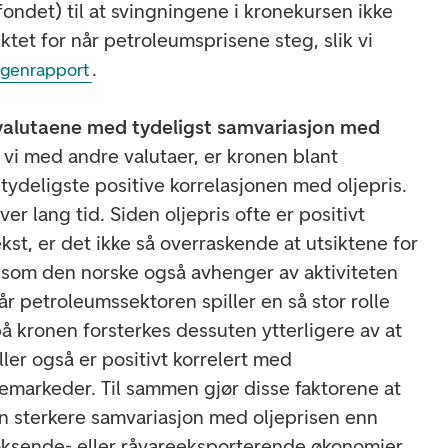
fondet) til at svingningene i kronekursen ikke
tet for når petroleumsprisene steg, slik vi
.
rgenrapport
 valutaene med tydeligst samvariasjon med
vi med andre valutaer, er kronen blant
tydeligste positive korrelasjonen med oljepris.
er lang tid. Siden oljepris ofte er positivt
kst, er det ikke så overraskende at utsiktene for
 som den norske også avhenger av aktiviteten
når petroleumssektoren spiller en så stor rolle
å kronen forsterkes dessuten ytterligere av at
ller også er positivt korrelert med
jemarkeder. Til sammen gjør disse faktorene at
en sterkere samvariasjon med oljeprisen enn
oksende- eller råvareeksporterende økonomier.