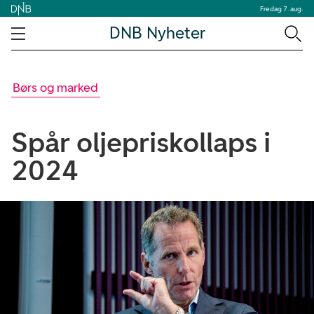
Fredag 7. aug.
DNB Nyheter
Børs og marked
Spår oljepriskollaps i
2024