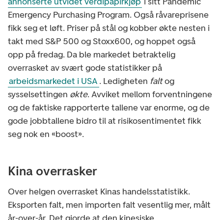
annonserte utvidet verdipapirkjøp
i sitt Pandemic
Emergency Purchasing Program. Også råvareprisene
fikk seg et løft. Priser på stål og kobber økte nesten i
takt med S&P 500 og Stoxx600, og hoppet også
opp på fredag. Da ble markedet betraktelig
overrasket av svært gode statistikker på
arbeidsmarkedet i USA
. Ledigheten
falt
og
sysselsettingen
økte
. Avviket mellom forventningene
og de faktiske rapporterte tallene var enorme, og de
gode jobbtallene bidro til at risikosentimentet fikk
seg nok en «boost».
Kina overrasker
Over helgen overrasket Kinas handelsstatistikk.
Eksporten falt, men importen falt vesentlig mer, målt
år-over-år. Det gjorde at den kinesiske