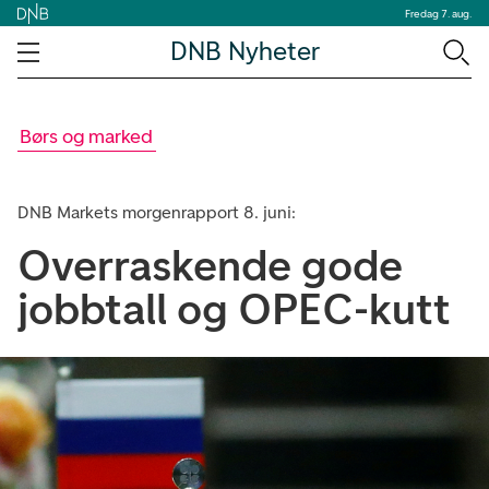
Fredag 7. aug.
DNB Nyheter
Børs og marked
DNB Markets morgenrapport 8. juni:
Overraskende gode
jobbtall og OPEC-kutt