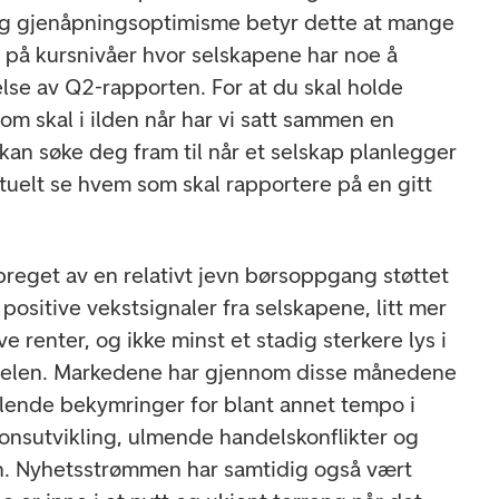
og gjenåpningsoptimisme betyr dette at mange
e på kursnivåer hvor selskapene har noe å
lse av Q2-rapporten. For at du skal holde
om skal i ilden når har vi satt sammen en
kan søke deg fram til når et selskap planlegger
ntuelt se hvem som skal rapportere på en gitt
preget av en relativt jevn børsoppgang støttet
 positive vekstsignaler fra selskapene, litt mer
ve renter, og ikke minst et stadig sterkere lys i
elen. Markedene har gjennom disse månedene
slende bekymringer for blant annet tempo i
sjonsutvikling, ulmende handelskonflikter og
ien. Nyhetsstrømmen har samtidig også vært