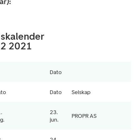
ar):
gskalender
Q2 2021
Dato
ato
Dato
Selskap
.
23.
PROPR AS
g.
jun.
.
24.