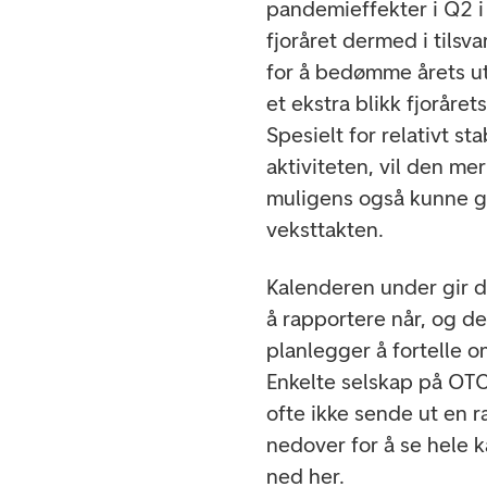
pandemieffekter i Q2 i
fjoråret dermed i tilsv
for å bedømme årets ut
et ekstra blikk fjoråret
Spesielt for relativt s
aktiviteten, vil den me
muligens også kunne g
veksttakten.
Kalenderen under gir d
å rapportere når, og d
planlegger å fortelle 
Enkelte selskap på OTC-
ofte ikke sende ut en 
nedover for å se hele 
ned her.