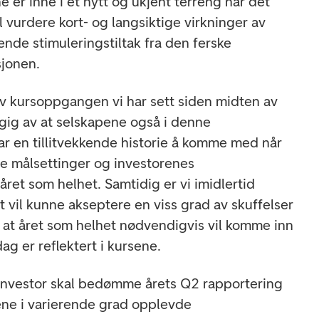
e er inne i et nytt og ukjent terreng når det
 vurdere kort- og langsiktige virkninger av
de stimuleringstiltak fra den ferske
sjonen.
av kursoppgangen vi har sett siden midten av
gig av at selskapene også i denne
r en tillitvekkende historie å komme med når
gne målsettinger og investorenes
året som helhet. Samtidig er vi imidlertid
t vil kunne akseptere en viss grad av skuffelser
at året som helhet nødvendigvis vil komme inn
dag er reflektert i kursene.
 investor skal bedømme årets Q2 rapportering
apene i varierende grad opplevde