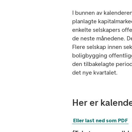
I bunnen av kalenderen 
planlagte kapitalmarke
enkelte selskapers offen
de neste månedene. Den
Flere selskap innen se
boligbygging offentligg
den tilbakelagte period
det nye kvartalet.
Her er kalend
Eller last ned som PDF