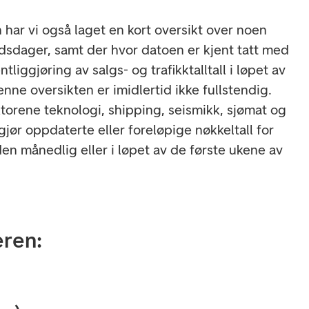
har vi også laget en kort oversikt over noen
dsdager, samt der hvor datoen er kjent tatt med
tliggjøring av salgs- og trafikktalltall i løpet av
ne oversikten er imidlertid ikke fullstendig.
ktorene teknologi, shipping, seismikk, sjømat og
jør oppdaterte eller foreløpige nøkkeltall for
en månedlig eller i løpet av de første ukene av
eren: