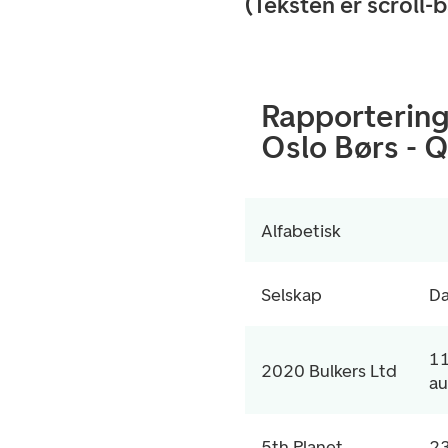
(Teksten er scroll-b
Rapporterin
Oslo Børs - 
Alfabetisk
Selskap
D
11
2020 Bulkers Ltd
au
5th Planet
23