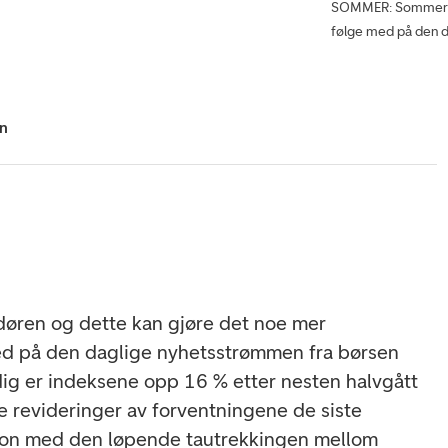
SOMMER: Sommerferi
følge med på den d
hn
døren og dette kan gjøre det noe mer
ed på den daglige nyhetsstrømmen fra børsen
ig er indeksene opp 16 % etter nesten halvgått
ive revideringer av forventningene de siste
jon med den løpende tautrekkingen mellom