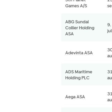
Games A/S
se
ABG Sundal
9.
Collier Holding
jul
ASA
30
Adevinta ASA
au
ADS Maritime
31
Holding PLC
au
31
Aega ASA
au