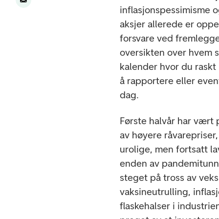
inflasjonspessimisme 
aksjer allerede er opp
forsvare ved fremlegge
oversikten over hvem s
kalender hvor du raskt 
å rapportere eller eve
dag.
Første halvår har vært 
av høyere råvarepriser,
urolige, men fortsatt la
enden av pandemitunn
steget på tross av vek
vaksineutrulling, infla
flaskehalser i industr