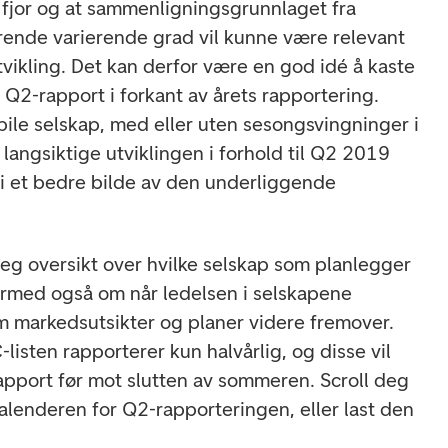
 fjor og at sammenligningsgrunnlaget fra
arende varierende grad vil kunne være relevant
vikling. Det kan derfor være en god idé å kaste
s Q2-rapport i forkant av årets rapportering.
tabile selskap, med eller uten sesongsvingninger i
r langsiktige utviklingen i forhold til Q2 2019
i et bedre bilde av den underliggende
eg oversikt over hvilke selskap som planlegger
ermed også om når ledelsen i selskapene
om markedsutsikter og planer videre fremover.
listen rapporterer kun halvårlig, og disse vil
rapport før mot slutten av sommeren. Scroll deg
kalenderen for Q2-rapporteringen, eller last den