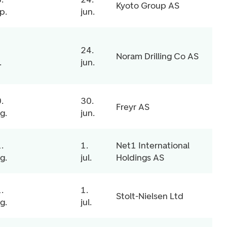
Kyoto Group AS
p.
jun.
24.
Noram Drilling Co AS
.
jun.
.
30.
Freyr AS
g.
jun.
.
1.
Net1 International
g.
jul.
Holdings AS
.
1.
Stolt-Nielsen Ltd
g.
jul.