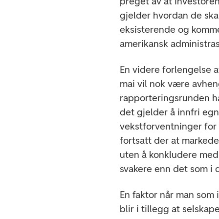
preget av at investoren
gjelder hvordan de skal
eksisterende og kommen
amerikansk administra
En videre forlengelse 
mai vil nok være avhen
rapporteringsrunden ha
det gjelder å innfri e
vekstforventninger for 
fortsatt der at markede
uten å konkludere med 
svakere enn det som i 
En faktor når man som
blir i tillegg at selsk