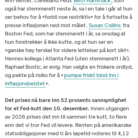
enn ventet. Cleveland Feds
Beth Hammack
, som
også har stemmerett neste år, sa i en tale i går at hun
ser behov for å «forbli noe restriktiv» for å fortsette å
presse inflasjonen ned mot målet.
Susan Collins
fra
Boston Fed, som har stemmerett i år, sa onsdag at
hun foretrekker å ikke kutte, og at hun ser en
«ganske høy terskel for videre lettelser på kort sikt».
Hennes kollega i Atlanta Fed (uten stemmerett i år),
Raphael Bostic, er enig. Han valgte en friskere ordlyd,
og pekte på risiko for å «
pumpe friskt blod inn i
inflasjonsbeistet
».
Det prises nå bare inn 52 prosents sannsynlighet
for et Fed-kutt den 10. desember.
Innen utgangen
av 2026 prises det inn til sammen tre kutt, to flere
enn det vi tror Fed vil levere. Renten på amerikanske
statsobligasjoner med ti års løpetid noteres til 4,12