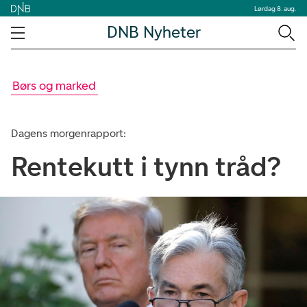
Lørdag 8. aug.
DNB Nyheter
Børs og marked
Dagens morgenrapport:
Rentekutt i tynn tråd?