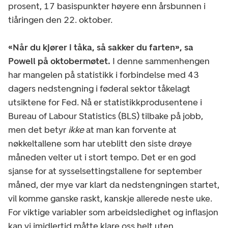
prosent, 17 basispunkter høyere enn årsbunnen i
tiåringen den 22. oktober.
«Når du kjører i tåka, så sakker du farten», sa
Powell på oktobermøtet.
I denne sammenhengen
har mangelen på statistikk i forbindelse med 43
dagers nedstengning i føderal sektor tåkelagt
utsiktene for Fed. Nå er statistikkprodusentene i
Bureau of Labour Statistics (BLS) tilbake på jobb,
men det betyr
ikke
at man kan forvente at
nøkkeltallene som har uteblitt den siste drøye
måneden velter ut i stort tempo. Det er en god
sjanse for at sysselsettingstallene for september
måned, der mye var klart da nedstengningen startet,
vil komme ganske raskt, kanskje allerede neste uke.
For viktige variabler som arbeidsledighet og inflasjon
kan vi imidlertid måtte klare oss helt uten