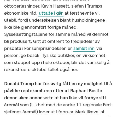
oktoberlesninger. Kevin Hassett, sjefen i Trumps
økonomiske råd,
uttalte i går
at førstnevnte vil
utebli, fordi undersøkelsen blant husholdningene
ikke ble gjennomført forrige måned.
Sysselsettingstallene for samme måned vil derimot
bli produsert. Gitt at omtrent to tredjedeler av
prisdata i konsumprisindeksen er
samlet inn
via
personlige besøk i fysiske butikker, en virksomhet
som stoppet opp i hele oktober, blir det vanskelig å
rekonstruere oktobertallet også her.
Donald Trump har for øvrig fått en ny mulighet til å
påvirke rentekomiteen etter at Raphael Bostic
denne uken annonserte at han ikke vil fornye sitt
åremål
som (i likhet med de andre 11 regionale Fed-
sjefenes åremål) løper ut i februar. Merk likevel at