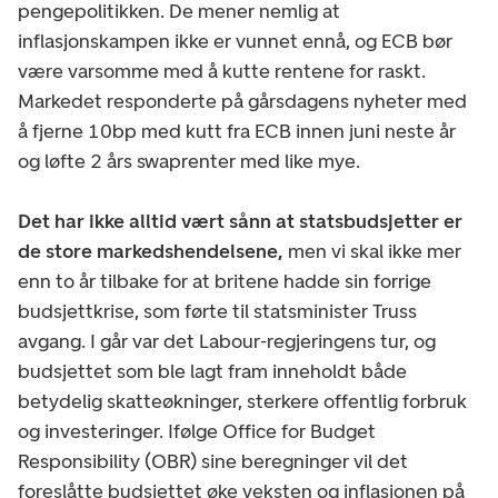
pengepolitikken. De mener nemlig at
inflasjonskampen ikke er vunnet ennå, og ECB bør
være varsomme med å kutte rentene for raskt.
Markedet responderte på gårsdagens nyheter med
å fjerne 10bp med kutt fra ECB innen juni neste år
og løfte 2 års swaprenter med like mye.
Det har ikke alltid vært sånn at statsbudsjetter er
de store markedshendelsene,
men vi skal ikke mer
enn to år tilbake for at britene hadde sin forrige
budsjettkrise, som førte til statsminister Truss
avgang. I går var det Labour-regjeringens tur, og
budsjettet som ble lagt fram inneholdt både
betydelig skatteøkninger, sterkere offentlig forbruk
og investeringer. Ifølge Office for Budget
Responsibility (OBR) sine beregninger vil det
foreslåtte budsjettet øke veksten og inflasjonen på