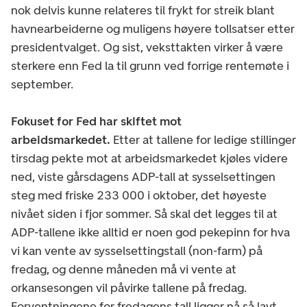
nok delvis kunne relateres til frykt for streik blant
havnearbeiderne og muligens høyere tollsatser etter
presidentvalget. Og sist, veksttakten virker å være
sterkere enn Fed la til grunn ved forrige rentemøte i
september.
Fokuset for Fed har skiftet mot
arbeidsmarkedet.
Etter at tallene for ledige stillinger
tirsdag pekte mot at arbeidsmarkedet kjøles videre
ned, viste gårsdagens ADP-tall at sysselsettingen
steg med friske 233 000 i oktober, det høyeste
nivået siden i fjor sommer. Så skal det legges til at
ADP-tallene ikke alltid er noen god pekepinn for hva
vi kan vente av sysselsettingstall (non-farm) på
fredag, og denne måneden må vi vente at
orkansesongen vil påvirke tallene på fredag.
Forventningene for fredagens tall ligger nå så lavt