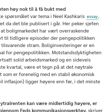
ten høy nok til å få bukt med
te spørsmålet var tema i Neel Kashkaris
,
essay
 da det ble publisert i går. Her peker sjefen
 at boligmarkedet har vært overraskende
t til tidligere episoder der pengepolitikken
 tilsvarende stram. Boliginvesteringer er en
nal for pengepolitikken. Motstandsdyktigheten
tsatt solid arbeidsmarked og en sideveis
rste kvartal, være et tegn på at det nøytrale
et som er forenelig med en stabil økonomisk
il inflasjon) ligger høyere enn før, i det minste
ytralrenten kan være midlertidig høyere, er
le gjennom Feds kommunikasjonsverktøy,
skriver