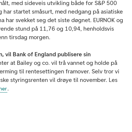
ålt, med sideveis utvikling både for S&P 500
 har startet småsurt, med nedgang på asiatiske
na har svekket seg det siste døgnet. EURNOK og
vende stund på 11,76 og 10,94, henholdsvis
 enn tirsdag morgen.
n, vil Bank of England publisere sin
nter at Bailey og co. vil trå vannet og holde på
rming til rentesettingen framover. Selv tror vi
tiske styringsrenten vil drøye til november. Les
.
her