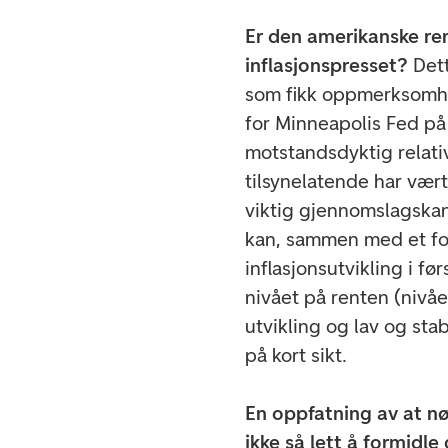
Er den amerikanske ren
inflasjonspresset?
Det
som fikk oppmerksomhet
for Minneapolis Fed på
motstandsdyktig relativ
tilsynelatende har vært
viktig gjennomslagska
kan, sammen med et for
inflasjonsutvikling i fø
nivået på renten (nivå
utvikling og lav og stab
på kort sikt.
En oppfatning av at nø
ikke så lett å formid