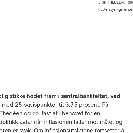
ERIK THEDEÉN: I dag
kutte styringsrente
olig stikke hodet fram i sentralbankfeltet, ved
, med 25 basispunkter til 3,75 prosent. På
 Thedéen og co. fast at «behovet for en
itikk avtar når inflasjonen faller mot målet og
ten er svak. Om inflasjonsutsiktene fortsetter å