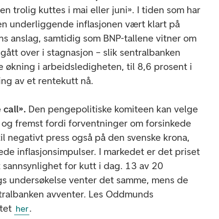
 trolig kuttes i mai eller juni». I tiden som har
en underliggende inflasjonen vært klart på
s anslag, samtidig som BNP-tallene vitner om
 gått over i stagnasjon – slik sentralbanken
 økning i arbeidsledigheten, til 8,6 prosent i
ing av et rentekutt nå.
 call».
Den pengepolitiske komiteen kan velge
rst og fremst fordi forventninger om forsinkede
til negativt press også på den svenske krona,
de inflasjonsimpulser. I markedet er det priset
sannsynlighet for kutt i dag. 13 av 20
rgs undersøkelse venter det samme, mens de
entralbanken avventer. Les Oddmunds
tet
.
her