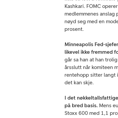
Kashkari. FOMC operere
medlemmenes anslag på 
nøyd seg med en moderat
prosent.
Minneapolis Fed-sjefen
likevel ikke fremmed fo
går sa han at han trolig
årsslutt når komiteen m
rentehopp sitter langt 
det kan skje.
I det nøkkeltallsfattig
på bred basis.
Mens eu
Stoxx 600 med 1,1 pro