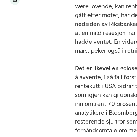
være lovende, kan renten
gått etter møtet, har d
nedsiden av Riksbanken
at en mild resesjon har
hadde ventet. En videre
mars, peker også i retn
Det er likevel en «close
å avvente, i så fall fø
rentekutt i USA bidrar 
som igjen kan gi uønske
inn omtrent 70 prosent 
analytikere i Bloombe
resterende sju tror s
forhåndsomtale om mø