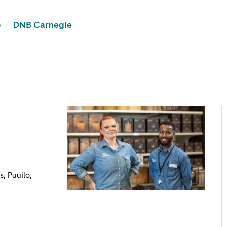
o
DNB Carnegie
, Puuilo,