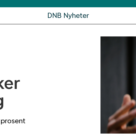
DNB Nyheter
ker
g
 prosent