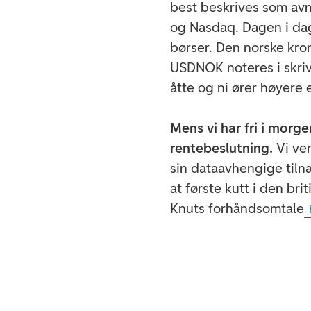
best beskrives som avm
og Nasdaq. Dagen i dag
børser. Den norske kro
USDNOK noteres i skri
åtte og ni ører høyere
Mens vi har fri i morge
rentebeslutning.
Vi ve
sin dataavhengige tilnæ
at første kutt i den bri
Knuts forhåndsomtale