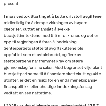
prosent.
I mars vedtok Stortinget å kutte drivstoffavgiftene
midlertidig for å dempe virkningen av høyere
oljepriser. Kuttet er anslått å svekke
budsjettinntektene med 5,5 mrd. kroner, og det er
opp til regjeringen å foreslå inndekning.
Senterpartiets støtte til avgiftskuttene ble
oppfattet som et avtalebrudd, og flere av
støttepartiene har fremmet krav om større
gjennomslag for sine saker. Med begrenset vilje blant
budsjettpartnerne til å finansiere skattekutt og økte
utgifter, er det en risiko for en enda mer ekspansiv
finanspolitikk, eller uheldige inndekningsforslag
vedtatt en sen nattetime.
I 2025 var det oljekorrigerte underskuddet 475,7