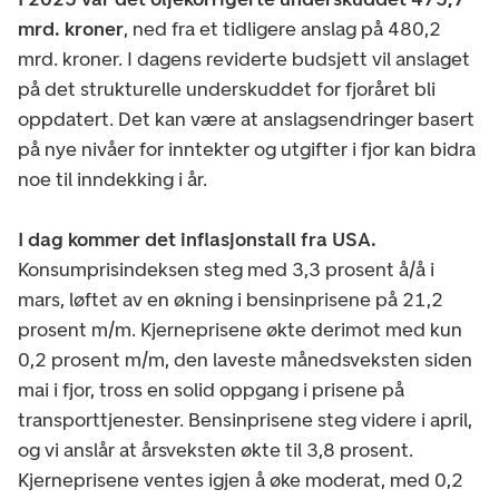
mrd. kroner
, ned fra et tidligere anslag på 480,2
mrd. kroner. I dagens reviderte budsjett vil anslaget
på det strukturelle underskuddet for fjoråret bli
oppdatert. Det kan være at anslagsendringer basert
på nye nivåer for inntekter og utgifter i fjor kan bidra
noe til inndekking i år.
I dag kommer det inflasjonstall fra USA.
Konsumprisindeksen steg med 3,3 prosent å/å i
mars, løftet av en økning i bensinprisene på 21,2
prosent m/m. Kjerneprisene økte derimot med kun
0,2 prosent m/m, den laveste månedsveksten siden
mai i fjor, tross en solid oppgang i prisene på
transporttjenester. Bensinprisene steg videre i april,
og vi anslår at årsveksten økte til 3,8 prosent.
Kjerneprisene ventes igjen å øke moderat, med 0,2