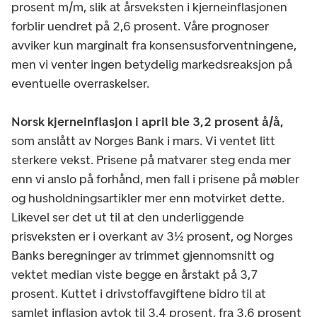
prosent m/m, slik at årsveksten i kjerneinflasjonen
forblir uendret på 2,6 prosent. Våre prognoser
avviker kun marginalt fra konsensusforventningene,
men vi venter ingen betydelig markedsreaksjon på
eventuelle overraskelser.
Norsk kjerneinflasjon i april ble 3,2 prosent å/å,
som anslått av Norges Bank i mars. Vi ventet litt
sterkere vekst. Prisene på matvarer steg enda mer
enn vi anslo på forhånd, men fall i prisene på møbler
og husholdningsartikler mer enn motvirket dette.
Likevel ser det ut til at den underliggende
prisveksten er i overkant av 3½ prosent, og Norges
Banks beregninger av trimmet gjennomsnitt og
vektet median viste begge en årstakt på 3,7
prosent. Kuttet i drivstoffavgiftene bidro til at
samlet inflasjon avtok til 3,4 prosent, fra 3,6 prosent