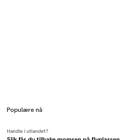
Populære nå
Handle i utlandet?
Slik får du tilbake momsen på flyplassen