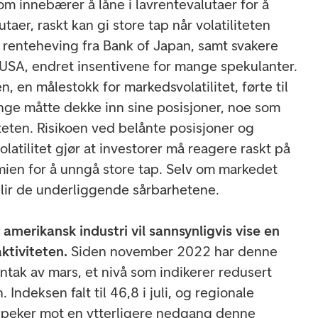
om innebærer å låne i lavrentevalutaer for å
taer, raskt kan gi store tap når volatiliteten
g renteheving fra Bank of Japan, samt svakere
 USA, endret insentivene for mange spekulanter.
, en målestokk for markedsvolatilitet, førte til
ge måtte dekke inn sine posisjoner, noe som
liteten. Risikoen ved belånte posisjoner og
latilitet gjør at investorer må reagere raskt på
mien for å unngå store tap. Selv om markedet
rblir de underliggende sårbarhetene.
amerikansk industri vil sannsynligvis vise en
ktiviteten.
Siden november 2022 har denne
tak av mars, et nivå som indikerer redusert
. Indeksen falt til 46,8 i juli, og regionale
t peker mot en ytterligere nedgang denne