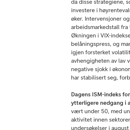
da disse strategiene, s
investere i høyrentevalu
øker. Intervensjoner o
arbeidsmarkedstall fra
Økningen i VIX-indeksen
belåningspress, og man
igjen forsterket volati
avhengigheten av lav vo
negative sjokk i økono
har stabilisert seg, fo
Dagens ISM-indeks for 
ytterligere nedgang i a
vært under 50, med unn
aktivitet innen sektoren
undersøkelser i augus