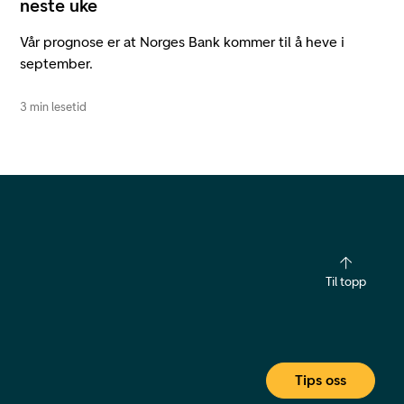
neste uke
Vår prognose er at Norges Bank kommer til å heve i
september.
3 min lesetid
Til topp
Tips oss