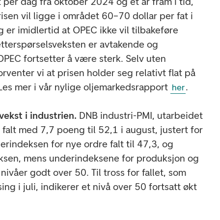
t per dag fra oktober 2024 og et år fram i tid,
risen vil ligge i området 60–70 dollar per fat i
er imidlertid at OPEC ikke vil tilbakeføre
 etterspørselsveksten er avtakende og
PEC fortsetter å være sterk. Selv uten
venter vi at prisen holder seg relativt flat på
 Les mer i vår nylige oljemarkedsrapport
.
her
vekst i industrien.
DNB industri-PMI, utarbeidet
alt med 7,7 poeng til 52,1 i august, justert for
rindeksen for nye ordre falt til 47,3, og
ksen, mens underindeksene for produksjon og
 nivåer godt over 50. Til tross for fallet, som
ng i juli, indikerer et nivå over 50 fortsatt økt