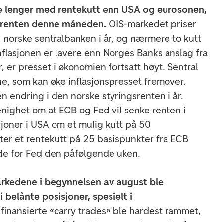
e lenger med rentekutt enn USA og eurosonen,
e renten denne måneden.
OIS-markedet priser
n norske sentralbanken i år, og nærmere to kutt
nflasjonen er lavere enn Norges Banks anslag fra
r, er presset i økonomien fortsatt høyt. Sentral
ne, som kan øke inflasjonspresset fremover.
en endring i den norske styringsrenten i år.
enighet om at ECB og Fed vil senke renten i
joner i USA om et mulig kutt på 50
nter et rentekutt på 25 basispunkter fra ECB
nde for Fed den påfølgende uken.
arkedene i begynnelsen av august ble
i belånte posisjoner, spesielt i
finansierte «carry trades» ble hardest rammet,