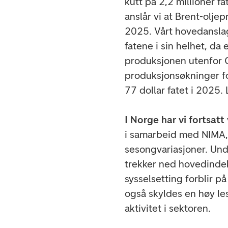
kutt på 2,2 millioner fa
anslår vi at Brent-oljep
2025. Vårt hovedanslag 
fatene i sin helhet, da
produksjonen utenfor O
produksjonsøkninger for
77 dollar fatet i 2025.
I Norge har vi fortsatt 
i samarbeid med NIMA, f
sesongvariasjoner. Unde
trekker ned hovedinde
sysselsetting forblir på
også skyldes en høy lesi
aktivitet i sektoren.