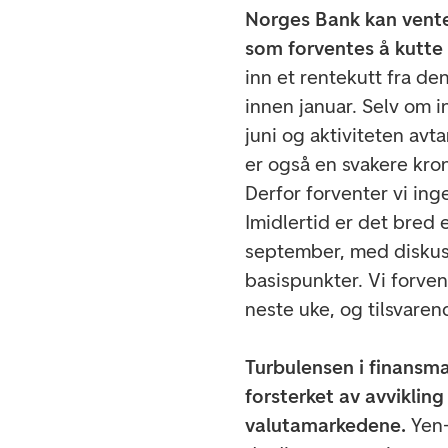
Norges Bank kan vent
som forventes å kutt
inn et rentekutt fra de
innen januar. Selv om i
juni og aktiviteten avta
er også en svakere kro
Derfor forventer vi ing
Imidlertid er det bred 
september, med diskus
basispunkter. Vi forve
neste uke, og tilsvare
Turbulensen i finansm
forsterket av avvikling 
valutamarkedene.
Yen-