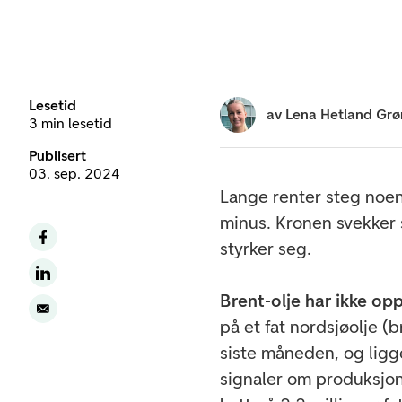
Lesetid
av
Lena Hetland Grø
3 min lesetid
Publisert
03. sep. 2024
Lange renter steg noen
minus. Kronen svekker
styrker seg.
Brent-olje har ikke opp
på et fat nordsjøolje (b
siste måneden, og ligge
signaler om produksjon