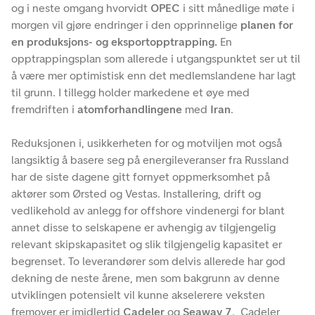
og i neste omgang hvorvidt
OPEC
i sitt månedlige møte i
morgen vil gjøre endringer i den opprinnelige
planen for
en produksjons- og eksportopptrapping.
En
opptrappingsplan som allerede i utgangspunktet ser ut til
å være mer optimistisk enn det medlemslandene har lagt
til grunn. I tillegg holder markedene et øye med
fremdriften i
atomforhandlingene
med
Iran
.
Reduksjonen i, usikkerheten for og motviljen mot også
langsiktig å basere seg på energileveranser fra Russland
har de siste dagene gitt fornyet oppmerksomhet på
aktører som Ørsted og Vestas. Installering, drift og
vedlikehold av anlegg for offshore vindenergi for blant
annet disse to selskapene er avhengig av tilgjengelig
relevant skipskapasitet og slik tilgjengelig kapasitet er
begrenset. To leverandører som delvis allerede har god
dekning de neste årene, men som bakgrunn av denne
utviklingen potensielt vil kunne akselerere veksten
fremover er imidlertid
Cadeler
og
Seaway 7
. Cadeler