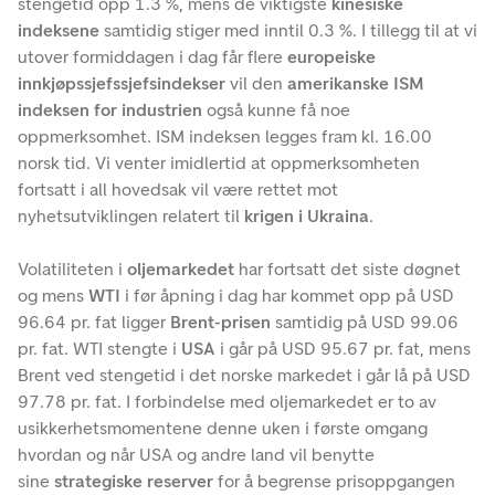
stengetid opp 1.3 %, mens de viktigste
kinesiske
indeksene
samtidig stiger med inntil 0.3 %. I tillegg til at vi
utover formiddagen i dag får flere
europeiske
innkjøpssjefssjefsindekser
vil den
amerikanske ISM
indeksen for industrien
også kunne få noe
oppmerksomhet. ISM indeksen legges fram kl. 16.00
norsk tid. Vi venter imidlertid at oppmerksomheten
fortsatt i all hovedsak vil være rettet mot
nyhetsutviklingen relatert til
krigen i Ukraina
.
Volatiliteten i
oljemarkedet
har fortsatt det siste døgnet
og mens
WTI
i før åpning i dag har kommet opp på USD
96.64 pr. fat ligger
Brent-prisen
samtidig på USD 99.06
pr. fat. WTI stengte i
USA
i går på USD 95.67 pr. fat, mens
Brent ved stengetid i det norske markedet i går lå på USD
97.78 pr. fat. I forbindelse med oljemarkedet er to av
usikkerhetsmomentene denne uken i første omgang
hvordan og når USA og andre land vil benytte
sine
strategiske reserver
for å begrense prisoppgangen