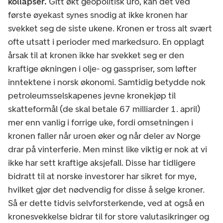
kollapser.
Gitt økt geopolitisk uro, kan det ved
første øyekast synes snodig at ikke kronen har
svekket seg de siste ukene. Kronen er tross alt svært
ofte utsatt i perioder med markedsuro. En opplagt
årsak til at kronen ikke har svekket seg er den
kraftige økningen i olje- og gasspriser, som løfter
inntektene i norsk økonomi. Samtidig betydde nok
petroleumsselskapenes jevne kronekjøp til
skatteformål (de skal betale 67 milliarder 1. april)
mer enn vanlig i forrige uke, fordi omsetningen i
kronen faller når uroen øker og når deler av Norge
drar på vinterferie. Men minst like viktig er nok at vi
ikke har sett kraftige aksjefall. Disse har tidligere
bidratt til at norske investorer har sikret for mye,
hvilket gjør det nødvendig for disse å selge kroner.
Så er dette tidvis selvforsterkende, ved at også en
kronesvekkelse bidrar til for store valutasikringer og