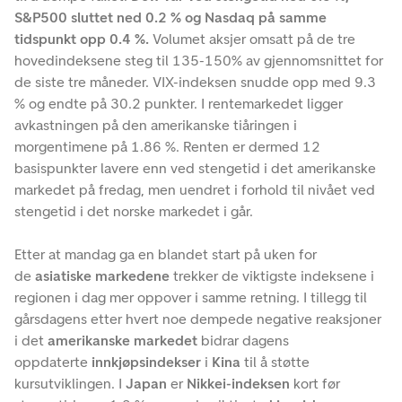
S&P500 sluttet ned 0.2 % og Nasdaq på samme
tidspunkt opp 0.4 %.
Volumet aksjer omsatt på de tre
hovedindeksene steg til 135-150% av gjennomsnittet for
de siste tre måneder. VIX-indeksen snudde opp med 9.3
% og endte på 30.2 punkter. I rentemarkedet ligger
avkastningen på den amerikanske tiåringen i
morgentimene på 1.86 %. Renten er dermed 12
basispunkter lavere enn ved stengetid i det amerikanske
markedet på fredag, men uendret i forhold til nivået ved
stengetid i det norske markedet i går.
Etter at mandag ga en blandet start på uken for
de
asiatiske markedene
trekker de viktigste indeksene i
regionen i dag mer oppover i samme retning. I tillegg til
gårsdagens etter hvert noe dempede negative reaksjoner
i det
amerikanske markedet
bidrar dagens
oppdaterte
innkjøpsindekser
i
Kina
til å støtte
kursutviklingen. I
Japan
er
Nikkei-indeksen
kort før