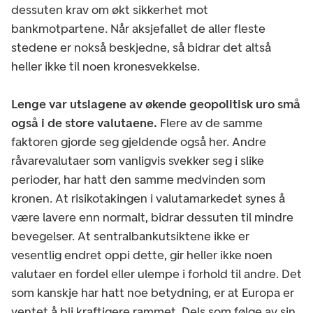
dessuten krav om økt sikkerhet mot
bankmotpartene. Når aksjefallet de aller fleste
stedene er nokså beskjedne, så bidrar det altså
heller ikke til noen kronesvekkelse.
Lenge var utslagene av økende geopolitisk uro små
også i de store valutaene.
Flere av de samme
faktoren gjorde seg gjeldende også her. Andre
råvarevalutaer som vanligvis svekker seg i slike
perioder, har hatt den samme medvinden som
kronen. At risikotakingen i valutamarkedet synes å
være lavere enn normalt, bidrar dessuten til mindre
bevegelser. At sentralbankutsiktene ikke er
vesentlig endret oppi dette, gir heller ikke noen
valutaer en fordel eller ulempe i forhold til andre. Det
som kanskje har hatt noe betydning, er at Europa er
ventet å bli kraftigere rammet. Dels som følge av sin