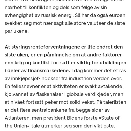
nærhet til konflikten og dels som følge av sin
avhengighet av russisk energi. Så har da også euroen
svekket seg mot nær sagt alle store valutaer de siste
par ukene.
At styringsrenteforventningene er lite endret den
siste uken, er en påminnelse om at andre faktorer
enn krig og konflikt fortsatt er viktig for utviklingen
i deler av finansmarkedene.
I dag kommer det et ras
av innkjøpssjef-indekser fra industrien verden over.
En fellesnevner er at aktiviteten er svakt avtakende i
kjølvannet av flaskehalser i globale verdikjeder, men
at nivået fortsatt peker mot solid vekst. På talerlisten
er det flere sentralbankene fra begge sider av
Atlanteren, men president Bidens første «State of
the Union»-tale utmerker seg som den viktigste.