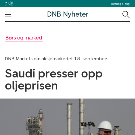
Torsdag 6. aug.
DNB Nyheter
Børs og marked
DNB Markets om aksjemarkedet 18. september:
Saudi presser opp
oljeprisen