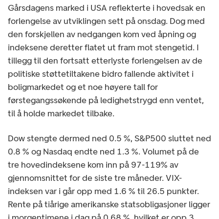
Gårsdagens marked i USA reflekterte i hovedsak en
forlengelse av utviklingen sett på onsdag. Dog med
den forskjellen av nedgangen kom ved åpning og
indeksene deretter flatet ut fram mot stengetid. I
tillegg til den fortsatt etterlyste forlengelsen av de
politiske støttetiltakene bidro fallende aktivitet i
boligmarkedet og et noe høyere tall for
førstegangssøkende på ledighetstrygd enn ventet,
til å holde markedet tilbake.
Dow stengte dermed ned 0.5 %, S&P500 sluttet ned
0.8 % og Nasdaq endte ned 1.3 %. Volumet på de
tre hovedindeksene kom inn på 97-119% av
gjennomsnittet for de siste tre måneder. VIX-
indeksen var i går opp med 1.6 % til 26.5 punkter.
Rente på tiårige amerikanske statsobligasjoner ligger
i morgentimene i dag på 0.68 %, hvilket er opp 3