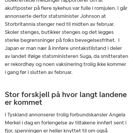
Ubekreftede meldinger rapporterer om at
akuttposter på flere sykehus var fulle i romjulen. I går
annonserte derfor statsminister Johnson at
Storbritannia stenger ned til midten av februar.
Skoler stenges, butikker stenges og det legges
sterke begrensninger på folks bevegelsesfrihet. I
Japan er man nær å innføre unntakstilstand i deler
av landet ifølge statsministeren Suga, da smitteraten
er rekordhøy og noen vaksinering trolig ikke kommer
i gang før i slutten av februar.
Stor forskjell på hvor langt landene
er kommet
I Tyskland annonserer trolig forbundskansler Angela
Merkel i dag en forlengelse av tiltakene innført sent i
fjor, spenningen er heller knyttet til om også