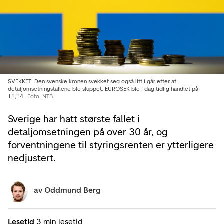
SVEKKET: Den svenske kronen svekket seg også litt i går etter at
detaljomsetningstallene ble sluppet. EUROSEK ble i dag tidlig handlet på
11,14.
Foto: NTB
Sverige har hatt største fallet i
detaljomsetningen på over 30 år, og
forventningene til styringsrenten er ytterligere
nedjustert.
av
Oddmund Berg
Lesetid
3 min lesetid