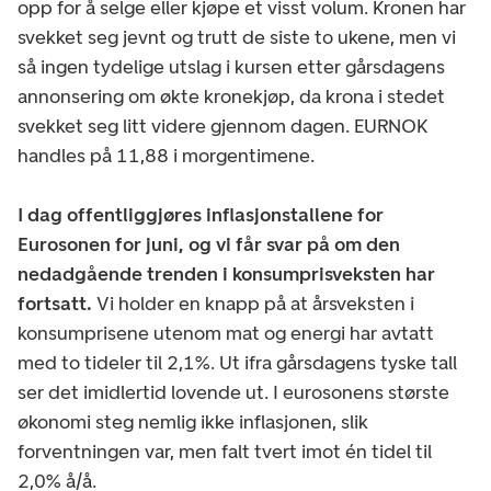
opp for å selge eller kjøpe et visst volum. Kronen har
svekket seg jevnt og trutt de siste to ukene, men vi
så ingen tydelige utslag i kursen etter gårsdagens
annonsering om økte kronekjøp, da krona i stedet
svekket seg litt videre gjennom dagen. EURNOK
handles på 11,88 i morgentimene.
I dag offentliggjøres inflasjonstallene for
Eurosonen for juni, og vi får svar på om den
nedadgående trenden i konsumprisveksten har
fortsatt.
Vi holder en knapp på at årsveksten i
konsumprisene utenom mat og energi har avtatt
med to tideler til 2,1%. Ut ifra gårsdagens tyske tall
ser det imidlertid lovende ut. I eurosonens største
økonomi steg nemlig ikke inflasjonen, slik
forventningen var, men falt tvert imot én tidel til
2,0% å/å.