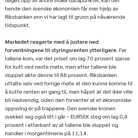
følges opp av andre svake datapunkter, kan det
hende den svenske økonomien får mer hjelp av
Riksbanken enn vi har lagt til grunn på nåværende
tidspunkt.
Markedet reagerte med å justere ned
forventningene til styringsrenten ytterligere
. Før
tallene kom, var det priset om lag 70 prosent sjanse
for kutt ved neste møte, men etter tallene ble
sluppet økte denne til 88 prosent. Riksbanken
uttalte selv ved forrige møte at den kunne komme til
å kutte renten en gang til, men håpet at det ikke ville
bli nødvendig, siden den forventer at et økonomiske
oppsving er på trappene. Den svenske kronen
svekket seg også litt i går – EURSEK steg om lag 0,4
prosent i etterkant av at tallene ble sluppet og
handler i morgentimene på 11,14.