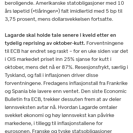
beroligende. Amerikanske statobligasjoner med 10
års løpetid («tiåringen») falt imidlertid med 5 bp til
3,75 prosent, mens dollarsvekkelsen fortsatte.
Lagarde skal holde tale senere i kveld etter en
tydelig reprising av oktober-kutt.
Forventningene
til ECB har endret seg raskt – for en uke siden var det
i OIS markedet priset inn 25% sjanse for kutt i
oktober, mens det nå er 87%. Resesjonsfrykt, særlig i
Tyskland, og fall i inflasjonen driver disse
forventningene. Fredagens inflasjonstall fra Frankrike
og Spania ble lavere enn ventet. Den siste Economic
Bulletin fra ECB, trekker dessuten frem at av deler
lønnsveksten avtar nå. Hvordan Lagarde omtaler
svekket økonomi og høy lønnsvekst kan påvirke
markedene, i tillegg til inflasjonstallene for
eurosonen. Franske og tyske statsobligasjoner