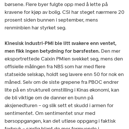
børsene. Flere byer fulgte opp med å lette på
kravene for kjøp av bolig. CSI har steget nærmere 20
prosent siden bunnen i september, mens
renminbien har styrket seg.
Kinesisk industri-PMI ble litt svakere enn ventet,
men fikk ingen betydning for børsfesten.
Den mer
eksportrettede Caixin PMIen svekket seg, mens den
offisielle målingen fra NBS som har med flere
statseide selskap, holdt seg lavere enn 50 for nok en
måned. Selv om de siste grepene fra PBOC endrer
lite på en strukturell omstilling i Kinas økonomi, kan
de bli viktige om de danner en bunn på
aksjenedturen – og slik sett et skudd i armen for
sentimentet. Om sentimentet snur med
børsoppgangen, kan det utløse oppgang i faktisk
forbruk – særlig blant de mer formuende i