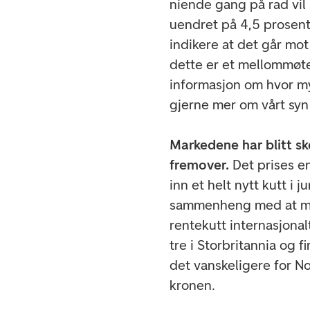
niende gang på rad vil 
uendret på 4,5 prosent
indikere at det går mo
dette er et mellommøt
informasjon om hvor mye
gjerne mer om vårt syn
Markedene har blitt sk
fremover.
Det prises en
inn et helt nytt kutt i 
sammenheng med at ma
rentekutt internasjonalt
tre i Storbritannia og f
det vanskeligere for N
kronen.