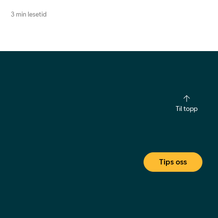
3 min lesetid
Til topp
Tips oss