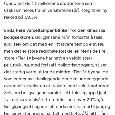
(deriblant de 11 millionene studentene som
uteksamineres fra universitetene i år), steg til en ny
rekord på 19.3%.
Enda flere varsellamper blinker for den kinesiske
boligsektoren
. Boligprisene m/m fortsatte å falle i
juni, selv om det med en litt lavere tempo enn før,
men det er store regionale forskjeller. Mens de fire
store «Tier 1» byene har hatt en veldig sterk
prisutvikling, med fortsatt boligprisoppgang, så ser
det stadig verre ut for de mindre «Tier 3» byene, de
som er mer avsidesliggende der den underliggende
økonomiske veksten er svakere enn i vekstmotorene.
Selv om boligsalgene samlet sett tok seg opp i juni
fra mai, så var nivået fremdeles ned over 20% å/å.
Boligigangsettingene falt enda mer fra mai til juni, og
boliginvesteringene har falt med 5.4% å/å hittil i år. I