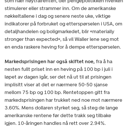
som nær nøytralrenten, der pengepolitikken hverken
stimulerer eller strammer inn. Om de amerikanske
nøkkeltallene i dag og senere neste uke, viktige
indikatorer på forbruket og etterspørselen i USA, om
detaljhandelen og boligmarkedet, blir «materially
stronger than expected», så vil Waller lene seg mot
en enda raskere heving for å dempe etterspørselen.
Markedsprisingen har også skiftet noe,
fra å ha
nesten fullt priset inn en heving på 100 bp i juli i
løpet av dagen igår, ser det nå ut til at prisingen
implisitt viser at det er nærmere 50-50 sjanse
mellom 75 bp og 100 bp. Rentetoppen gitt fra
markedsprisingen har trukket ned noe mot nærmere
3.60%. Mens dollaren styrket seg, så steg de lange
amerikanske rentene før dette trakk seg tilbake
igjen. 10-åringen handles nå rett over 2.94%.