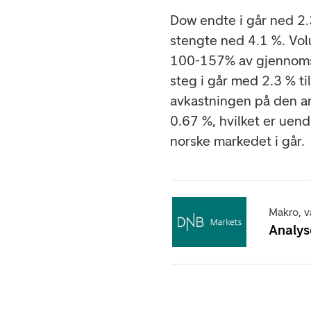
Dow endte i går ned 2
stengte ned 4.1 %. Vo
100-157% av gjennomsn
steg i går med 2.3 % ti
avkastningen på den a
0.67 %, hvilket er uendr
norske markedet i g
Makro, va
Analys