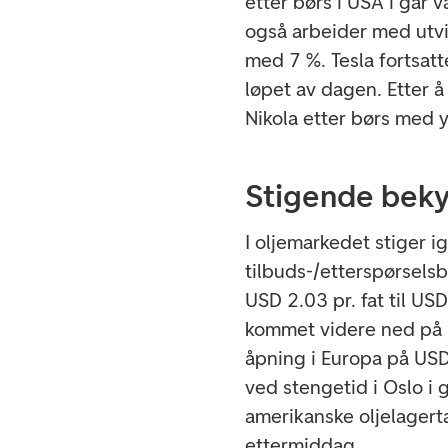
etter børs i USA i går
også arbeider med utvi
med 7 %. Tesla fortsatt
løpet av dagen. Etter 
Nikola etter børs med 
Stigende bek
I oljemarkedet stiger 
tilbuds-/etterspørsels
USD 2.03 pr. fat til US
kommet videre ned på U
åpning i Europa på USD 3
ved stengetid i Oslo i
amerikanske oljelagert
ettermiddag.