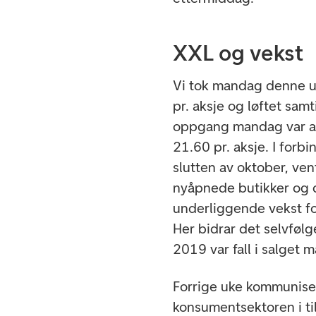
XXL og vekst
Vi tok mandag denne u
pr. aksje og løftet samt
oppgang mandag var ak
21.60 pr. aksje. I forb
slutten av oktober, vent
nyåpnede butikker og d
underliggende vekst fo
Her bidrar det selvfølg
2019 var fall i salget
Forrige uke kommunise
konsumentsektoren i ti