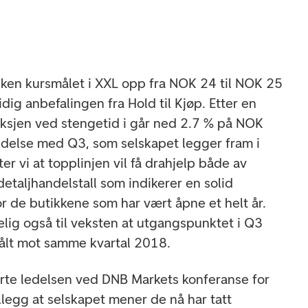
ken kursmålet i XXL opp fra NOK 24 til NOK 25
idig anbefalingen fra Hold til Kjøp. Etter en
sjen ved stengetid i går ned 2.7 % på NOK
indelse med Q3, som selskapet legger fram i
er vi at topplinjen vil få drahjelp både av
etaljhandelstall som indikerer en solid
r de butikkene som har vært åpne et helt år.
elig også til veksten at utgangspunktet i Q3
 målt mot samme kvartal 2018.
rte ledelsen ved DNB Markets konferanse for
llegg at selskapet mener de nå har tatt