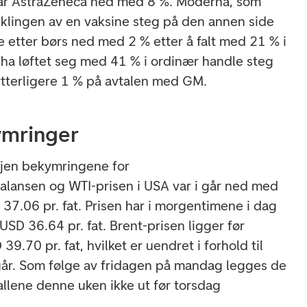
 var AstraZeneca ned med 8 %. Moderna, som
klingen av en vaksine steg på den annen side
e etter børs ned med 2 % etter å falt med 21 % i
å ha løftet seg med 41 % i ordinær handle steg
ytterligere 1 % på avtalen med GM.
ymringer
igjen bekymringene for
balansen og WTI-prisen i USA var i går ned med
D 37.06 pr. fat. Prisen har i morgentimene i dag
SD 36.64 pr. fat. Brent-prisen ligger før
9.70 pr. fat, hvilket er uendret i forhold til
 går. Som følge av fridagen på mandag legges de
allene denne uken ikke ut før torsdag