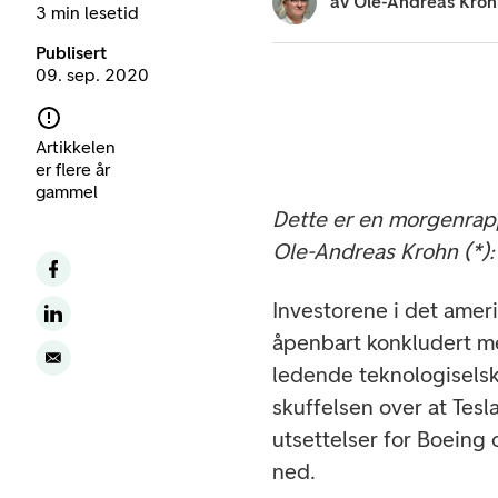
av
Ole-Andreas Kro
3 min lesetid
Publisert
09. sep. 2020
Artikkelen
er flere år
gammel
Dette er en morgenrapp
Ole-Andreas Krohn (*):
Investorene i det amer
åpenbart konkludert med
ledende teknologisels
skuffelsen over at Tes
utsettelser for Boeing 
ned.