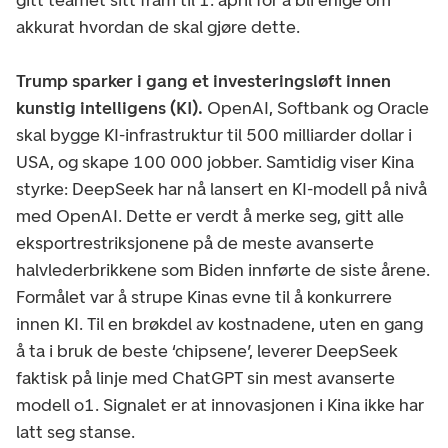
akkurat hvordan de skal gjøre dette.
Trump sparker i gang et investeringsløft innen
kunstig intelligens (KI).
OpenAI, Softbank og Oracle
skal bygge KI-infrastruktur til 500 milliarder dollar i
USA, og skape 100 000 jobber. Samtidig viser Kina
styrke: DeepSeek har nå lansert en KI-modell på nivå
med OpenAI. Dette er verdt å merke seg, gitt alle
eksportrestriksjonene på de meste avanserte
halvlederbrikkene som Biden innførte de siste årene.
Formålet var å strupe Kinas evne til å konkurrere
innen KI. Til en brøkdel av kostnadene, uten en gang
å ta i bruk de beste ‘chipsene’, leverer DeepSeek
faktisk på linje med ChatGPT sin mest avanserte
modell o1. Signalet er at innovasjonen i Kina ikke har
latt seg stanse.