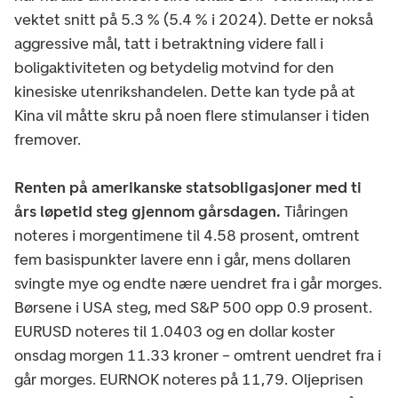
vektet snitt på 5.3 % (5.4 % i 2024). Dette er nokså
aggressive mål, tatt i betraktning videre fall i
boligaktiviteten og betydelig motvind for den
kinesiske utenrikshandelen. Dette kan tyde på at
Kina vil måtte skru på noen flere stimulanser i tiden
fremover.
Renten på amerikanske statsobligasjoner med ti
års løpetid steg gjennom gårsdagen.
Tiåringen
noteres i morgentimene til 4.58 prosent, omtrent
fem basispunkter lavere enn i går, mens dollaren
svingte mye og endte nære uendret fra i går morges.
Børsene i USA steg, med S&P 500 opp 0.9 prosent.
EURUSD noteres til 1.0403 og en dollar koster
onsdag morgen 11.33 kroner – omtrent uendret fra i
går morges. EURNOK noteres på 11,79.
Oljeprisen