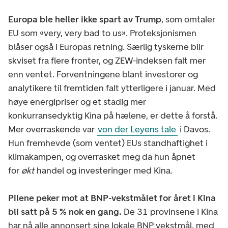
Europa ble heller ikke spart av Trump
, som omtaler
EU som «very, very bad to us». Proteksjonismen
blåser også i Europas retning. Særlig tyskerne blir
skviset fra flere fronter, og ZEW-indeksen falt mer
enn ventet. Forventningene blant investorer og
analytikere til fremtiden falt ytterligere i januar. Med
høye energipriser og et stadig mer
konkurransedyktig Kina på hælene, er dette å forstå.
Mer overraskende var
von der Leyens tale
i Davos.
Hun fremhevde (som ventet) EUs standhaftighet i
klimakampen, og overrasket meg da hun åpnet
for
økt
handel og investeringer med Kina.
Pilene peker mot at BNP-vekstmålet for året i Kina
bli satt på 5 % nok en gang.
De 31 provinsene i Kina
har nå alle annonsert sine lokale BNP vekstmål, med