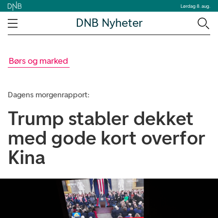
Lørdag 8. aug.
DNB Nyheter
Børs og marked
Dagens morgenrapport:
Trump stabler dekket
med gode kort overfor
Kina