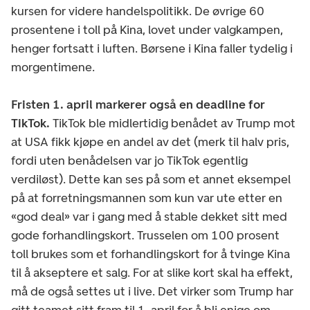
kursen for videre handelspolitikk. De øvrige 60
prosentene i toll på Kina, lovet under valgkampen,
henger fortsatt i luften. Børsene i Kina faller tydelig i
morgentimene.
Fristen 1. april markerer også en deadline for
TikTok.
TikTok ble midlertidig benådet av Trump mot
at USA fikk kjøpe en andel av det (merk til halv pris,
fordi uten benådelsen var jo TikTok egentlig
verdiløst). Dette kan ses på som et annet eksempel
på at forretningsmannen som kun var ute etter en
«god deal» var i gang med å stable dekket sitt med
gode forhandlingskort. Trusselen om 100 prosent
toll brukes som et forhandlingskort for å tvinge Kina
til å akseptere et salg. For at slike kort skal ha effekt,
må de også settes ut i live. Det virker som Trump har
gitt teamet sitt fram til 1. april for å bli enige om