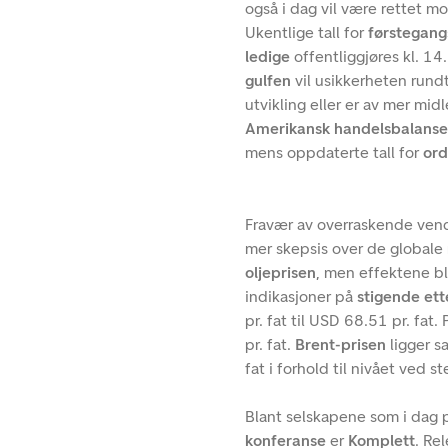
også i dag vil være rettet mo
Ukentlige tall for
førstegan
ledige
offentliggjøres kl. 14
gulfen
vil usikkerheten rund
utvikling eller er av mer mid
Amerikansk handelsbalans
mens oppdaterte tall for
or
Fravær av overraskende ven
mer skepsis over de globale
oljeprisen
, men effektene b
indikasjoner på
stigende ett
pr. fat til USD 68.51 pr. fa
pr. fat.
Brent-prisen
ligger s
fat i forhold til nivået ved 
Blant selskapene som i dag 
konferanse
er
Komplett
. Re