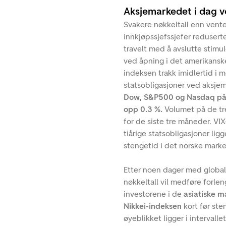
Aksjemarkedet i dag 
Svakere nøkkeltall enn vente
innkjøpssjefssjefer reduserte
travelt med å avslutte stimu
ved åpning i det amerikanske
indeksen trakk imidlertid i 
statsobligasjoner ved aksjem
Dow, S&P500 og Nasdaq på 
opp 0.3 %.
Volumet på de t
for de siste tre måneder. VI
tiårige statsobligasjoner lig
stengetid i det norske marke
Etter noen dager med global
nøkkeltall vil medføre forlen
investorene i de
asiatiske 
Nikkei-indeksen
kort før st
øyeblikket ligger i intervalle