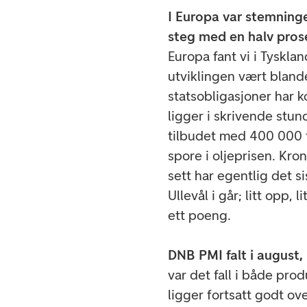
I Europa var stemninge
steg med en halv pros
Europa fant vi i Tysklan
utviklingen vært blande
statsobligasjoner har
ligger i skrivende stu
tilbudet med 400 000 f
spore i oljeprisen. Kro
sett har egentlig det 
Ullevål i går; litt opp, 
ett poeng.
DNB PMI falt i august,
var det fall i både pr
ligger fortsatt godt ov