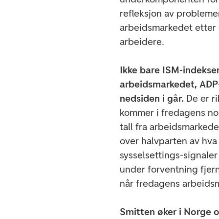
refleksjon av problemen
arbeidsmarkedet etter g
arbeidere.
Ikke bare ISM-indeksen
arbeidsmarkedet, ADP-
nedsiden i går.
De er r
kommer i fredagens non
tall fra arbeidsmarked
over halvparten av hva
sysselsettings-signale
under forventning fjerne
når fredagens arbeids
Smitten øker i Norge o