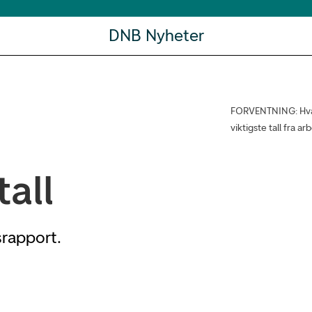
DNB Nyheter
FORVENTNING: Hva 
viktigste tall fra a
tall
srapport.