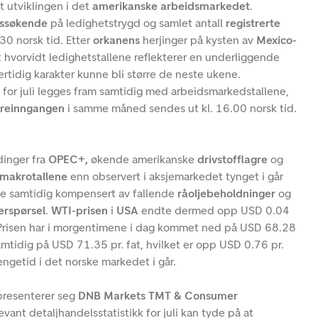
t utviklingen i det
amerikanske arbeidsmarkedet
.
gssøkende
på ledighetstrygd og samlet antall
registrerte
.30 norsk tid. Etter
orkanens
herjinger på kysten av
Mexico-
t hvorvidt ledighetstallene reflekterer en underliggende
lertidig karakter kunne bli større de neste ukene.
e
for juli legges fram samtidig med arbeidsmarkedstallene,
dreinngangen
i samme måned sendes ut kl. 16.00 norsk tid.
dinger fra
OPEC+,
økende amerikanske
drivstofflagre
og
makrotallene
enn observert i aksjemarkedet tynget i går
le samtidig kompensert av fallende
råoljebeholdninger
og
erspørsel
.
WTI-prisen
i
USA
endte dermed opp USD 0.04
t. Prisen har i morgentimene i dag kommet ned på USD 68.28
amtidig på USD 71.35 pr. fat, hvilket er opp USD 0.76 pr.
stengetid i det norske markedet i går.
presenterer seg
DNB Markets TMT & Consumer
levant detaljhandelsstatistikk for juli kan tyde på at