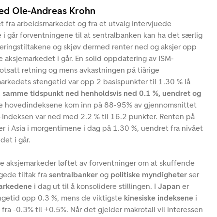
ved Ole-Andreas Krohn
t fra arbeidsmarkedet og fra et utvalg intervjuede
 i går forventningene til at sentralbanken kan ha det særlig
leringstiltakene og skjøv dermed renter ned og aksjer opp
 aksjemarkedet i går. En solid oppdatering av ISM-
motsatt retning og mens avkastningen på tiårige
arkedets stengetid var opp 2 basispunkter til 1.30 % lå
samme tidspunkt ned henholdsvis ned 0.1 %, uendret og
re hovedindeksene kom inn på 88-95% av gjennomsnittet
X-indeksen var ned med 2.2 % til 16.2 punkter. Renten på
ger i Asia i morgentimene i dag på 1.30 %, uendret fra nivået
det i går.
e aksjemarkeder løftet av forventninger om at skuffende
gede tiltak fra
sentralbanker
og
politiske myndigheter
ser
markedene
i dag ut til å konsolidere stillingen. I
Japan
er
engetid opp 0.3 %, mens de viktigste
kinesiske indeksene
i
t fra -0.3% til +0.5%. Når det gjelder makrotall vil interessen