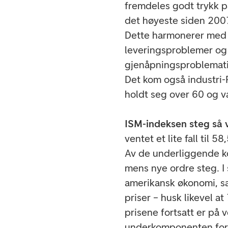
fremdeles godt trykk p
det høyeste siden 2007.
Dette harmonerer med d
leveringsproblemer og 
gjenåpningsproblematik
Det kom også industri-
holdt seg over 60 og va
ISM-indeksen steg så v
ventet et lite fall til
Av de underliggende ko
mens nye ordre steg. I 
amerikansk økonomi, sa
priser – husk likevel at
prisene fortsatt er på 
underkomponenten for s