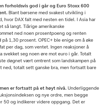
n forholdsvis god i går og Euro Stoxx 600
ent.
Blant børsene med svakest utvikling i
d, hvor DAX falt med nesten en tidel. I Asia har
t så langt. Tiårige amerikanske
 kommet ned noen prosentpoeng og renten
nd på 1,30 prosent. OPEC+ ble enige om å øke
at per dag, som ventet. Ingen reaksjoner å
na svekket seg noen øre mot euro i går. Totalt
siste døgnet vært omtrent som landskampen på
litt ned, totalt sett ganske bra, men fortsatt bare
 men er fortsatt på et høyt nivå.
Underliggende
oduksjonsindeksen og nye ordre, men begge
er 50 og indikerer videre oppgang. Det er