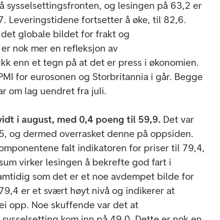
å sysselsettingsfronten, og lesingen på 63,2 er
 Leveringstidene fortsetter å øke, til 82,6.
et globale bildet for frakt og
er nok mer en refleksjon av
k enn et tegn på at det er press i økonomien.
PMI for eurosonen og Storbritannia i går. Begge
r om lag uendret fra juli.
idt i august, med 0,4 poeng til 59,9.
Det var
 58,5, og dermed overrasket denne på oppsiden.
mponentene falt indikatoren for priser til 79,4,
sum virker lesingen å bekrefte god fart i
mtidig som det er et noe avdempet bilde for
 79,4 er et svært høyt nivå og indikerer at
vei opp. Noe skuffende var det at
ysselsetting kom inn på 49,0. Dette er nok en