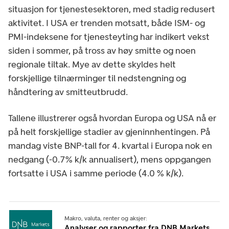
situasjon for tjenestesektoren, med stadig redusert
aktivitet. I USA er trenden motsatt, både ISM- og
PMI-indeksene for tjenesteyting har indikert vekst
siden i sommer, på tross av høy smitte og noen
regionale tiltak. Mye av dette skyldes helt
forskjellige tilnærminger til nedstengning og
håndtering av smitteutbrudd.
Tallene illustrerer også hvordan Europa og USA nå er
på helt forskjellige stadier av gjeninnhentingen. På
mandag viste BNP-tall for 4. kvartal i Europa nok en
nedgang (-0.7% k/k annualisert), mens oppgangen
fortsatte i USA i samme periode (4.0 % k/k).
Makro, valuta, renter og aksjer:
Analyser og rapporter fra DNB Markets