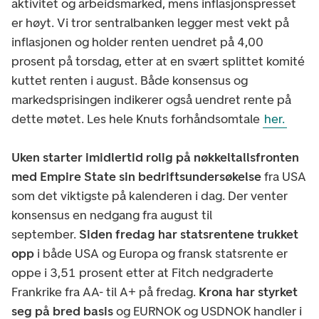
aktivitet og arbeidsmarked, mens inflasjonspresset
er høyt. Vi tror sentralbanken legger mest vekt på
inflasjonen og holder renten uendret på 4,00
prosent på torsdag, etter at en svært splittet komité
kuttet renten i august. Både konsensus og
markedsprisingen indikerer også uendret rente på
dette møtet. Les hele Knuts forhåndsomtale
her.
Uken starter imidlertid rolig på nøkkeltallsfronten
med Empire State sin bedriftsundersøkelse
fra USA
som det viktigste på kalenderen i dag. Der venter
konsensus en nedgang fra august til
september.
Siden fredag har statsrentene trukket
opp
i både USA og Europa og fransk statsrente er
oppe i 3,51 prosent etter at Fitch nedgraderte
Frankrike fra AA- til A+ på fredag.
Krona har styrket
seg på bred basis
og EURNOK og USDNOK handler i