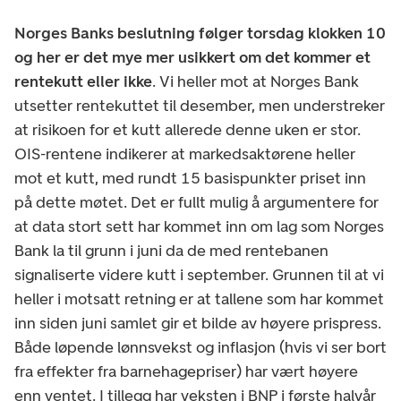
Norges Banks beslutning følger torsdag klokken 10
og her er det mye mer usikkert om det kommer et
rentekutt eller ikke
. Vi heller mot at Norges Bank
utsetter rentekuttet til desember, men understreker
at risikoen for et kutt allerede denne uken er stor.
OIS-rentene indikerer at markedsaktørene heller
mot et kutt, med rundt 15 basispunkter priset inn
på dette møtet. Det er fullt mulig å argumentere for
at data stort sett har kommet inn om lag som Norges
Bank la til grunn i juni da de med rentebanen
signaliserte videre kutt i september. Grunnen til at vi
heller i motsatt retning er at tallene som har kommet
inn siden juni samlet gir et bilde av høyere prispress.
Både løpende lønnsvekst og inflasjon (hvis vi ser bort
fra effekter fra barnehagepriser) har vært høyere
enn ventet. I tillegg har veksten i BNP i første halvår