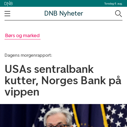
Torsdag 6. aug.
DNB Nyheter
Børs og marked
Dagens morgenrapport:
USAs sentralbank
kutter, Norges Bank på
vippen