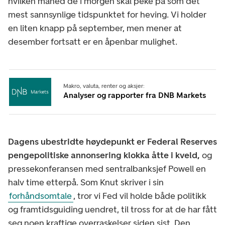
hvilken måned de i morgen skal peke på som det
mest sannsynlige tidspunktet for heving. Vi holder
en liten knapp på september, men mener at
desember fortsatt er en åpenbar mulighet.
Makro, valuta, renter og aksjer:
Analyser og rapporter fra DNB Markets
Dagens ubestridte høydepunkt er Federal Reserves
pengepolitiske annonsering klokka åtte i kveld,
og
pressekonferansen med sentralbanksjef Powell en
halv time etterpå. Som Knut skriver i sin
forhåndsomtale
, tror vi Fed vil holde både politikk
og framtidsguiding uendret, til tross for at de har fått
seg noen kraftige overraskelser siden sist. Den