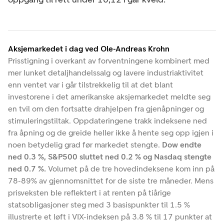
Aksjemarkedet i dag ved Ole-Andreas Krohn
Prisstigning i overkant av forventningene kombinert med
mer lunket detaljhandelssalg og lavere industriaktivitet
enn ventet var i går tilstrekkelig til at det blant
investorene i det amerikanske aksjemarkedet meldte seg
en tvil om den fortsatte drahjelpen fra gjenåpninger og
stimuleringstiltak. Oppdateringene trakk indeksene ned
fra åpning og de greide heller ikke å hente seg opp igjen i
noen betydelig grad før markedet stengte.
Dow endte
ned 0.3 %, S&P500 sluttet ned 0.2 % og Nasdaq stengte
ned 0.7 %.
Volumet på de tre hovedindeksene kom inn på
78-89% av gjennomsnittet for de siste tre måneder. Mens
prisveksten ble reflektert i at renten på tiårige
statsobligasjoner steg med 3 basispunkter til 1.5 %
illustrerte et løft i VIX-indeksen på 3.8 % til 17 punkter at