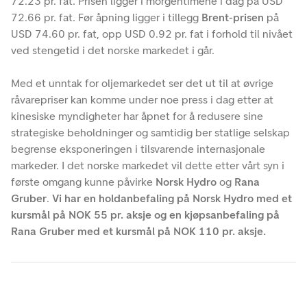
72.23 pr. fat. Prisen ligger i morgentimene i dag på USD
72.66 pr. fat. Før åpning ligger i tillegg
Brent-prisen
på
USD 74.60 pr. fat, opp USD 0.92 pr. fat i forhold til nivået
ved stengetid i det norske markedet i går.
Med et unntak for oljemarkedet ser det ut til at øvrige
råvarepriser kan komme under noe press i dag etter at
kinesiske myndigheter har åpnet for å redusere sine
strategiske beholdninger og samtidig ber statlige selskap
begrense eksponeringen i tilsvarende internasjonale
markeder. I det norske markedet vil dette etter vårt syn i
første omgang kunne påvirke
Norsk Hydro
og
Rana
Gruber
.
Vi har en holdanbefaling på Norsk Hydro med et
kursmål på NOK 55 pr. aksje og en kjøpsanbefaling på
Rana Gruber med et kursmål på NOK 110 pr. aksje.