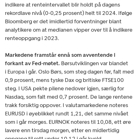
indikere at renteintervallet blir holdt på dagens
rekordlave nivå (0-0,25 prosent) helt til 2024. Ifølge
Bloomberg er det imidlertid forventninger blant
analytikere om at medianen vipper over til å indikere
renteoppgang i 2023.
Markedene framstår ennå som avventende i
forkant av Fed-møtet.
Børsutviklingen var blandet
i Europa i går. Oslo Børs, som steg dagen før, falt med
0,9 prosent, mens tyske Dax og britiske FTSE100
steg. I USA pekte pilene nedover igjen, særlig for
Nasdaq, som falt med 0,7 prosent. De lange rentene
trakk forsiktig oppover. I valutamarkedene noteres
EURUSD i øyeblikket rundt 1,21, det samme nivået
som i går morges. EURNOK noteres til 10,08, ett øre
lavere enn tirsdag morgen, etter en midlertidig
oppgang til rett under 10,12 i går kveld.