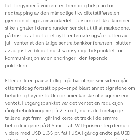
tatt begynner å vurdere en fremtidig tidsplan for
nedtrapping av den månedlige likviditetstilførselen
gjennom obligasjonsmarkedet. Dersom det ikke kommer
slike signaler i denne runden ser det ut til at markedene,
på tross av at det er et nytt rentemøte også i slutten av
juli, venter at den årlige sentralbankkonferansen i slutten
av august vil bli det mest sannsynlige tidspunktet for
kommunikasjon av en endringer i den løpende
politikken.
Etter en liten pause tidlig i går har
oljeprisen
siden i går
ettermiddag fortsatt oppover på blant annet signalene om
betydelig høyere trekk i de amerikanske oljelagrene enn
ventet. I utgangspunktet var det ventet en reduksjon i
råoljebeholdningene på 2.7 mill., mens de foreløpige
tallene lagt fram i går indikerte et trekk i de samme
beholdningene på 8.5 mill. fat.
WTI-prisen
steg dermed
videre med USD 1.35 pr. fat i USA i går og endte på USD