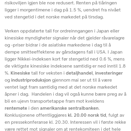
risikoviljen igjen ble noe redusert. Renten på tiåringen
ligger i morgentimene i dag på 1.5 %, uendret fra nivået
ved stengetid i det norske markedet på tirsdag.
Verken oppdaterte tall for ordreinngangen i Japan eller
kinesiske myndigheter signaler når det gjelder råvarelagre
og -priser bidrar i de asiatiske markedene i dag til å
dempe smitteeffektene av gårsdagens fall i USA. I Japan
ligger Nikkei-indeksen kort før stengetid ned 0.6 %, mens
de viktigste kinesiske indeksene samtidig er ned inntil 1.8
%.
Kinesiske
tall for veksten i
detaljhandel
,
investeringer
og
industriproduksjon
gjennom mai ser ut til å være
ventet lagt fram samtidig med at det norske markedet
åpner i dag. Handelen i dag vil også kunne bære preg av å
bli en ujevn transportetappe fram mot kveldens
rentemøte
i den
amerikanske sentralbanken
.
Konklusjonene offentliggjøres
kl. 20.00 norsk tid
, fulgt av
en pressekonferanse kl. 20.30. Interessen vil i første rekke
være rettet mot signaler om at rentekomiteen i det hele