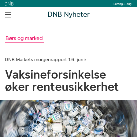
Lørdag 8. aug.
DNB Nyheter
Børs og marked
DNB Markets morgenrapport 16. juni:
Vaksineforsinkelse
øker renteusikkerhet