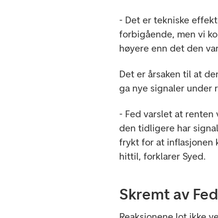
- Det er tekniske effek
forbigående, men vi ko
høyere enn det den va
Det er årsaken til at d
ga nye signaler under 
- Fed varslet at renten
den tidligere har sign
frykt for at inflasjone
hittil, forklarer Syed.
Skremt av Fe
Reaksjonene lot ikke v