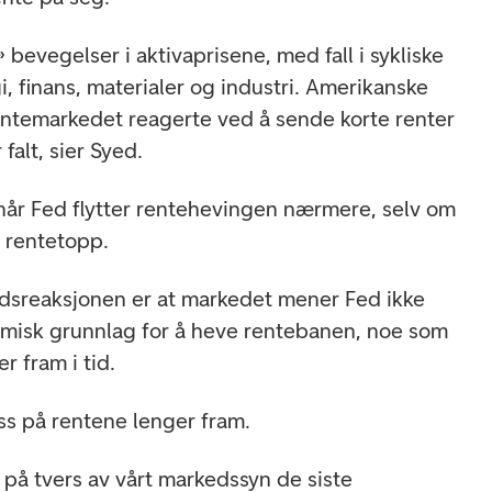
f» bevegelser i aktivaprisene, med fall i sykliske
i, finans, materialer og industri. Amerikanske
rentemarkedet reagerte ved å sende korte renter
falt, sier Syed.
når Fed flytter rentehevingen nærmere, selv om
t rentetopp.
edsreaksjonen er at markedet mener Fed ikke
omisk grunnlag for å heve rentebanen, noe som
r fram i tid.
ss på rentene lenger fram.
 på tvers av vårt markedssyn de siste