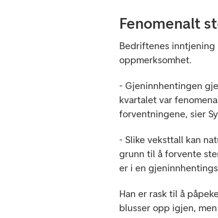
Fenomenalt st
Bedriftenes inntjening
oppmerksomhet.
- Gjeninnhentingen gjen
kvartalet var fenomenal
forventningene, sier S
- Slike veksttall kan na
grunn til å forvente st
er i en gjeninnhentings
Han er rask til å påpek
blusser opp igjen, men a