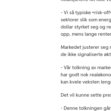
- Vi så typiske «risk-of
sektorer slik som energ
dollar styrket seg og 
opp, mens lange renter 
Markedet justerer seg 
de ikke signaliserte øk
- Vår tolkning av mark
har godt nok realøkon
kan kvele veksten lenge
Det vil kunne sette pre
- Denne tolkningen går