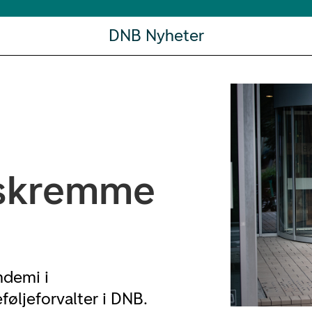
DNB Nyheter
e skremme
ndemi i
føljeforvalter i DNB.