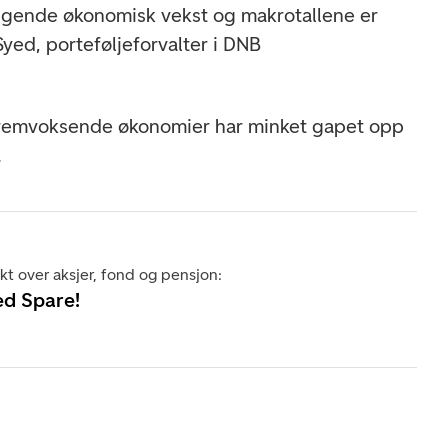
stigende økonomisk vekst og makrotallene er
Syed, porteføljeforvalter i DNB
fremvoksende økonomier har minket gapet opp
.
ikt over aksjer, fond og pensjon:
ed Spare!