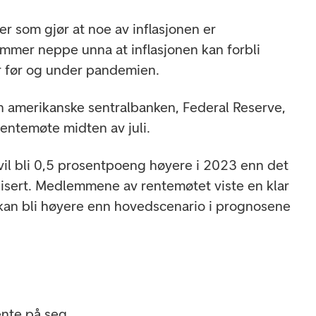
ter som gjør at noe av inflasjonen er
mmer neppe unna at inflasjonen kan forbli
r før og under pandemien.
en amerikanske sentralbanken, Federal Reserve,
rentemøte midten av juli.
 vil bli 0,5 prosentpoeng høyere i 2023 enn det
alisert. Medlemmene av rentemøtet viste en klar
n kan bli høyere enn hovedscenario i prognosene
d
ente på seg.