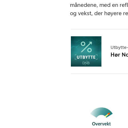
månedene, med en ref
og vekst, der høyere re
Utbytte
Hør No