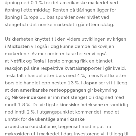
åpning ned 0.1 % for det amerikanske markedet ved
åpning i ettermiddag. Renten på tiåringen ligger før
åpning i Europa 11 basispunkter over nivået ved
stengetid i det norske markedet i går ettermiddag.
Usikkerheten knyttet til den videre utviklingen av krigen
i
Midtøsten
vil også i dag kunne dempe risikoviljen i
markedene. Av mer ordinær karakter ser vi også
at
Netflix
og
Tesla
i første omgang fikk en blandet
reaksjon på sine respektive kvartalsrapporter i går kveld.
Tesla falt i handel etter børs med 4 %, mens Netflix etter
børs ble handlet opp nesten 13 %. I
Japan
ser vi i tillegg
at den
amerikanske renteoppgangen
gir bekymring
og
Nikkei-indeksen
er inn mot stengetid i dag ned med
rundt 1.8 %. De viktigste
kinesiske indeksene
er samtidig
ned inntil 2 %. I utgangspunktet kommer det, med et
unntak for de ukentlige
amerikanske
arbeidsmarkedstallene
, begrenset med input fra
makrosiden ut i markedet i dag. Investorene vil i tillegg til