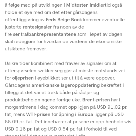
å følge med på utviklingen i
Midtøsten
imidlertid også
holde et øye med om det etter gårsdagens
offentliggjøring av
Feds Beige Book
kommer eventuelle
justerte
rentesignaler
fra noen av de
fire
sentralbankrepresentantene
som i løpet av dagen
skal redegjøre for hvordan de vurderer de økonomiske
utsiktene fremover.
Usikre tider kombinert med fravær av signaler om at
etterspørselen svekker seg gjør at minste motstands vei
for
oljeprisen
i øyeblikket ser ut til å være oppover.
Gårsdagens
amerikanske lageroppdatering
bekreftet i
tillegg at det var et trekk både på råolje- og
produktbeholdningene forrige uke.
Brent-prisen
har i
morgentimene i dag kommet opp igjen på USD 91.02 pr.
fat, mens
WTI-prisen
før åpning i
Europa
ligger på USD
88.09 pr. fat. Det innebærer at prisene er opp henholdsvis
USD 0.18 pr. fat og USD 0.54 pr. fat i forhold til ved