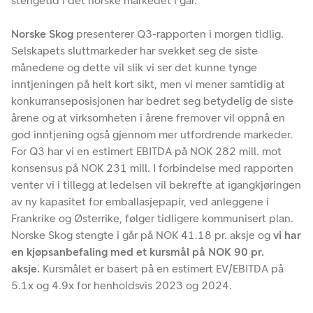
stengetid i det norske markedet i går.
Norske Skog
presenterer Q3-rapporten i morgen tidlig.
Selskapets sluttmarkeder har svekket seg de siste
månedene og dette vil slik vi ser det kunne tynge
inntjeningen på helt kort sikt, men vi mener samtidig at
konkurranseposisjonen har bedret seg betydelig de siste
årene og at virksomheten i årene fremover vil oppnå en
god inntjening også gjennom mer utfordrende markeder.
For Q3 har vi en estimert EBITDA på NOK 282 mill. mot
konsensus på NOK 231 mill. I forbindelse med rapporten
venter vi i tillegg at ledelsen vil bekrefte at igangkjøringen
av ny kapasitet for emballasjepapir, ved anleggene i
Frankrike og Østerrike, følger tidligere kommunisert plan.
Norske Skog stengte i går på NOK 41.18 pr. aksje og
vi har
en kjøpsanbefaling med et kursmål på NOK 90 pr.
aksje.
Kursmålet er basert på en estimert EV/EBITDA på
5.1x og 4.9x for henholdsvis 2023 og 2024.