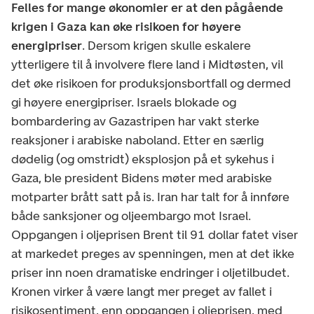
Felles for mange økonomier er at den pågående
krigen i Gaza kan øke risikoen for høyere
energipriser
. Dersom krigen skulle eskalere
ytterligere til å involvere flere land i Midtøsten, vil
det øke risikoen for produksjonsbortfall og dermed
gi høyere energipriser. Israels blokade og
bombardering av Gazastripen har vakt sterke
reaksjoner i arabiske naboland. Etter en særlig
dødelig (og omstridt) eksplosjon på et sykehus i
Gaza, ble president Bidens møter med arabiske
motparter brått satt på is. Iran har talt for å innføre
både sanksjoner og oljeembargo mot Israel.
Oppgangen i oljeprisen Brent til 91 dollar fatet viser
at markedet preges av spenningen, men at det ikke
priser inn noen dramatiske endringer i oljetilbudet.
Kronen virker å være langt mer preget av fallet i
risikosentiment, enn oppgangen i oljeprisen, med