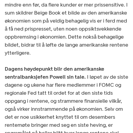
mindre enn før, da flere kunder er mer prissensitive. I
sum skildrer Beige Book et bilde av den amerikanske
økonomien som på veldig behagelig vis er i ferd med
å få ned prispresset, uten noen oppsiktsvekkende
oppbremsing i økonomien. Dette nokså behagelige
bildet, bidrar til å løfte de lange amerikanske rentene
ytterligere.
Dagens høydepunkt blir den amerikanske
sentralbanksjefen Powell sin tale.
I løpet av de siste
dagene og ukene har flere medlemmer i FOMC og
regionale Fed tatt til ordet for at den siste tids
oppgang i rentene, og strammere finansielle vilkår,
også virker innstrammende på økonomien. Selv om
det er noe usikkerhet knyttet til om desembers
rentemøte bringer med seg en siste heving, er
spørsmålet nå heller blitt hvor lenge rentene skal