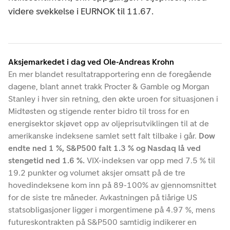
videre svekkelse i EURNOK til 11.67.
Aksjemarkedet i dag ved Ole-Andreas Krohn
En mer blandet resultatrapportering enn de foregående
dagene, blant annet trakk Procter & Gamble og Morgan
Stanley i hver sin retning, den økte uroen for situasjonen i
Midtøsten og stigende renter bidro til tross for en
energisektor skjøvet opp av oljeprisutviklingen til at de
amerikanske indeksene samlet sett falt tilbake i går.
Dow
endte ned 1 %, S&P500 falt 1.3 % og Nasdaq lå ved
stengetid ned 1.6 %.
VIX-indeksen var opp med 7.5 % til
19.2 punkter og volumet aksjer omsatt på de tre
hovedindeksene kom inn på 89-100% av gjennomsnittet
for de siste tre måneder. Avkastningen på tiårige US
statsobligasjoner ligger i morgentimene på 4.97 %, mens
futureskontrakten på S&P500 samtidig indikerer en