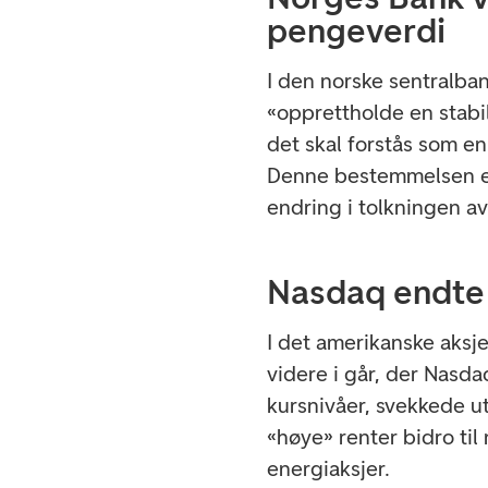
pengeverdi
I den norske sentralba
«opprettholde en stabi
det skal forstås som e
Denne bestemmelsen er 
endring i tolkningen av
Nasdaq endte 
I det amerikanske aksj
videre i går, der Nasd
kursnivåer, svekkede u
«høye» renter bidro til
energiaksjer.