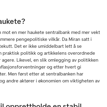
haukete?
elen mot en mer haukete sentralbank med mer vekt
rammere pengepolitiske vilkår. Da Miran satt i
ekutt. Det er ikke umiddelbart lett å se
raktisk politikk og artikkelens overordnede
agere. Likevel, en slik omlegging av politikken
nflasjonsforventninger og etter hvert gi
ter. Men først etter at sentralbanken har
og andre aktører i økonomien om viktigheten av
l opprettholde en stabil