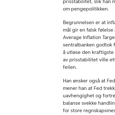
prisstabilitet, slik ha
om pengepolitikken.
Begrunnelsen er at infl
mål gir en falsk følels
Average Inflation Targe
sentralbanken godtok f
å utløse den kraftigste
av prisstabilitet ville 
feilen.
Han ønsker også at Fe
mener han at Fed trekke
uavhengighet og fortren
balanse svekke handlin
for store regnskapsmes