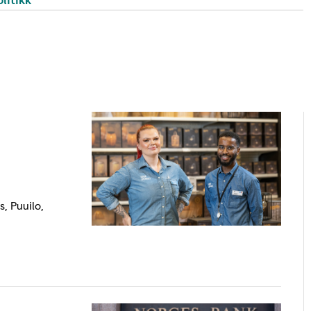
litikk
, Puuilo,