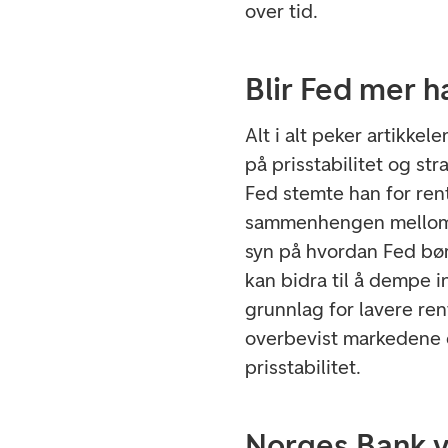
over tid.
Blir Fed mer 
Alt i alt peker artikk
på prisstabilitet og st
Fed stemte han for rent
sammenhengen mellom p
syn på hvordan Fed bør 
kan bidra til å dempe i
grunnlag for lavere ren
overbevist markedene 
prisstabilitet.
Norges Bank vi