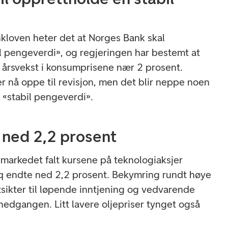
nkloven heter det at Norges Bank skal
l pengeverdi», og regjeringen har bestemt at
n årsvekst i konsumprisene nær 2 prosent.
nå oppe til revisjon, men det blir neppe noen
 «stabil pengeverdi».
ned 2,2 prosent
emarkedet falt kursene på teknologiaksjer
aq endte ned 2,2 prosent. Bekymring rundt høye
tsikter til løpende inntjening og vedvarende
 nedgangen. Litt lavere oljepriser tynget også