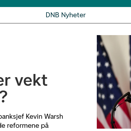
DNB Nyheter
er vekt
t?
banksjef Kevin Warsh
nde reformene på