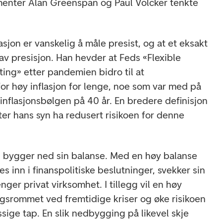
n menter Alan Greenspan og Paul Volcker tenkte
asjon er vanskelig å måle presist, og at et eksakt
e av presisjon. Han hevder at Feds «Flexible
ting» etter pandemien bidro til at
or høy inflasjon for lenge, noe som var med på
 inflasjonsbølgen på 40 år. En bredere definisjon
etter hans syn ha redusert risikoen for denne
d bygger ned sin balanse. Med en høy balanse
s inn i finanspolitiske beslutninger, svekker sin
ger privat virksomhet. I tillegg vil en høy
gsrommet ved fremtidige kriser og øke risikoen
sige tap. En slik nedbygging på likevel skje