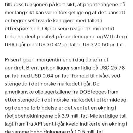
tilbudssituasjonen på kort sikt, at prioriteringene på
mer lang sikt kan være forskjellige og at det uansett
er begrenset hva de kan gjøre med fallet i
etterspørselen. Oljeprisene reagerte imidlertid
forbeholdent positivt på sonderingene og WTI steg i
USA i går med USD 0.42 pr. fat til USD 20.50 pr. fat.
Prisen ligger i morgentimene i dag tilnærmet
uendret. Brent-prisen ligger samtidig på USD 25.78
pr. fat, ned USD 0.64 pr. fat i forhold til nivået ved
stengetid i det norske markedet i går. De
amerikanske oljelagertallene fra DOE legges fram
etter stengetid i det norske markedet i ettermiddag
og i denne forbindelse er det ventet en økning i
råoljebeholdningene på 3.9 mill. fat. Midlertidige tall
lagt fram fra API sent i går kveld indikerte en økning i
de samme beholdningene på 10.5 mill. fat.