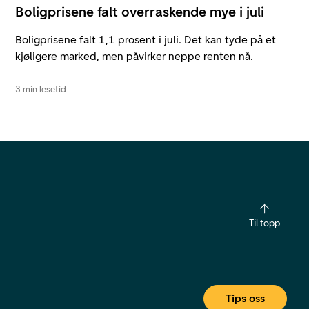
Boligprisene falt overraskende mye i juli
Boligprisene falt 1,1 prosent i juli. Det kan tyde på et
kjøligere marked, men påvirker neppe renten nå.
3 min lesetid
Til topp
Tips oss