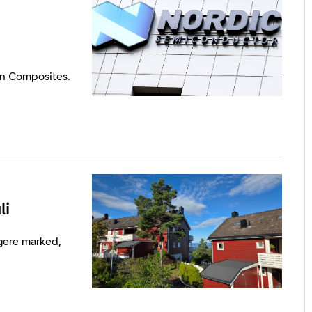
on Composites.
li
igere marked,