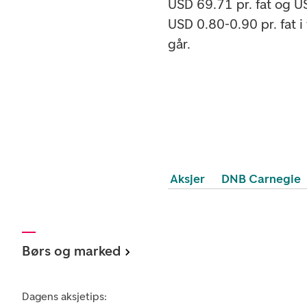
USD 69.71 pr. fat og U
USD 0.80-0.90 pr. fat i
går.
Aksjer
DNB Carnegie
Børs og marked
Dagens aksjetips: