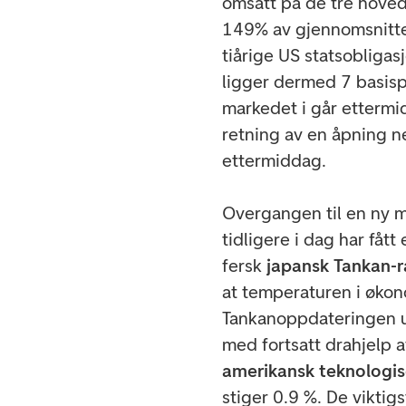
omsatt på de tre hoved
149% av gjennomsnittet
tiårige US statsobligas
ligger dermed 7 basisp
markedet i går ettermi
retning av en åpning ne
ettermiddag.
Overgangen til en ny m
tidligere i dag har fåt
fersk
japansk Tankan-
at temperaturen i økon
Tankanoppdateringen ut
med fortsatt drahjelp 
amerikansk teknologis
stiger 0.9 %. De viktig