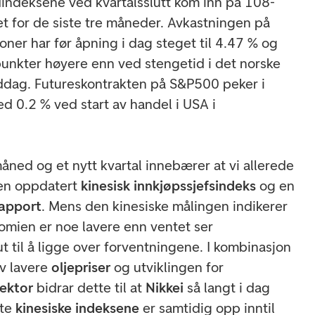
indeksene ved kvartalsslutt kom inn på 108-
 for de siste tre måneder. Avkastningen på
joner har før åpning i dag steget til 4.47 % og
unkter høyere enn ved stengetid i det norske
ddag. Futureskontrakten på S&P500 peker i
d 0.2 % ved start av handel i USA i
åned og et nytt kvartal innebærer at vi allerede
t en oppdatert
kinesisk innkjøpssjefsindeks
og en
rapport
. Mens den kinesiske målingen indikerer
omien er noe lavere enn ventet ser
 til å ligge over forventningene. I kombinasjon
av lavere
oljepriser
og utviklingen for
ektor
bidrar dette til at
Nikkei
så langt i dag
ste
kinesiske indeksene
er samtidig opp inntil