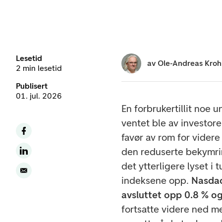
Lesetid
av
Ole-Andreas Kro
2 min lesetid
Publisert
01. jul. 2026
En forbrukertillit noe 
ventet ble av investore
favør av rom for vide
den reduserte bekymrin
det ytterligere lyset i
indeksene opp.
Nasdaq
avsluttet opp 0.8 % o
fortsatte videre ned m