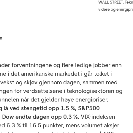
WALL STREET: Teknol
videre og energipri
hn
under forventningene og flere ledige jobber enn
ne i det amerikanske markedet i går tolket i
re vekst og skjøv gjennom dagen, sammen med
gen for verdsettelsene i teknologisektoren og
 tunnelen når det gjelder høye energipriser,
 lå ved stengetid opp 1.5 %, S&P500
g Dow endte dagen opp 0.3 %.
VIX-indeksen
ed 6.3 % til 16.5 punkter, mens volumet aksjer