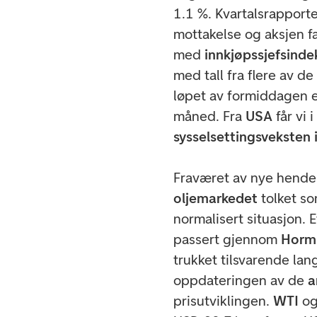
1.1 %. Kvartalsrapport
mottakelse og aksjen f
med
innkjøpssjefsinde
med tall fra flere av de
løpet av formiddagen 
måned. Fra
USA
får vi 
sysselsettingsveksten i
Fraværet av nye hendel
oljemarkedet
tolket s
normalisert situasjon.
passert gjennom
Horm
trukket tilsvarende lan
oppdateringen av de
a
prisutviklingen.
WTI
o