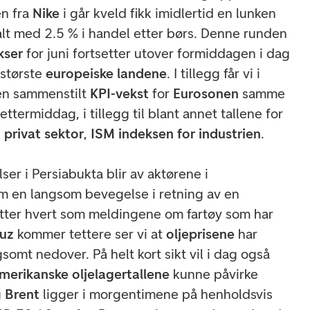
en fra
Nike
i går kveld fikk imidlertid en lunken
alt med 2.5 % i handel etter børs. Denne runden
kser
for juni fortsetter utover formiddagen i dag
 største
europeiske landene
. I tillegg får vi i
en sammenstilt
KPI-vekst
for
Eurosonen
samme
i ettermiddag, i tillegg til blant annet tallene for
 privat sektor
,
ISM indeksen for industrien
.
ser i Persiabukta
blir av aktørene i
om en langsom bevegelse i retning av en
 Etter hvert som meldingene om fartøy som har
uz
kommer tettere ser vi at
oljeprisene
har
gsomt nedover. På helt kort sikt vil i dag også
merikanske oljelagertallene
kunne påvirke
g
Brent
ligger i morgentimene på henholdsvis