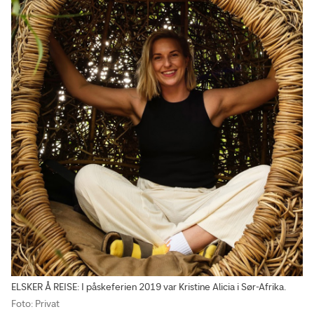
ELSKER Å REISE: I påskeferien 2019 var Kristine Alicia i Sør-Afrika.
Foto: Privat