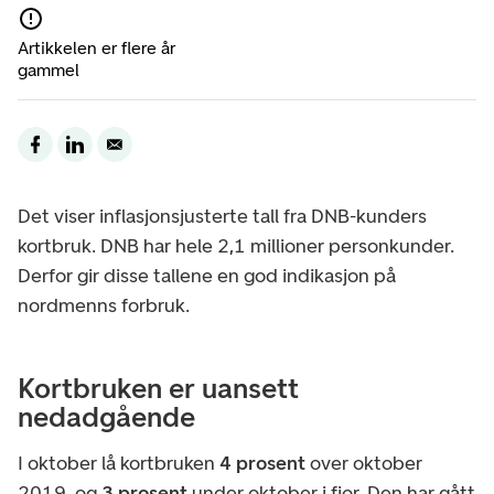
Artikkelen er flere år
gammel
Det viser inflasjonsjusterte tall fra DNB-kunders
kortbruk. DNB har hele 2,1 millioner personkunder.
Derfor gir disse tallene en god indikasjon på
nordmenns forbruk.
Kortbruken er uansett
nedadgående
I oktober lå kortbruken
4 prosent
over oktober
2019, og
3 prosent
under oktober i fjor. Den har gått