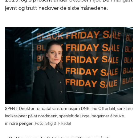
jevnt og trutt nedover de siste månedene.
SPENT: Direktør for datatransformasjon i DNB, Ine Oftedahl, ser klare
indikasjoner på at nordmenn, spesielt de unge, begynner å bruke
mindre penger.
Foto: Stig B. Fiksdal