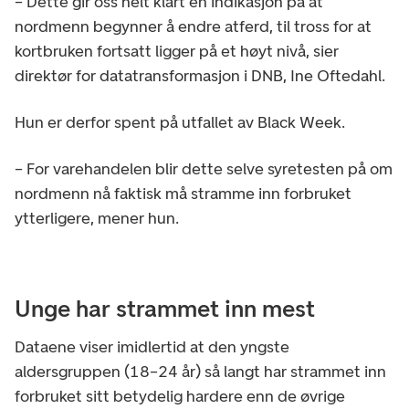
– Dette gir oss helt klart en indikasjon på at
nordmenn begynner å endre atferd, til tross for at
kortbruken fortsatt ligger på et høyt nivå, sier
direktør for datatransformasjon i DNB, Ine Oftedahl.
Hun er derfor spent på utfallet av Black Week.
– For varehandelen blir dette selve syretesten på om
nordmenn nå faktisk må stramme inn forbruket
ytterligere, mener hun.
Unge har strammet inn mest
Dataene viser imidlertid at den yngste
aldersgruppen (18–24 år) så langt har strammet inn
forbruket sitt betydelig hardere enn de øvrige