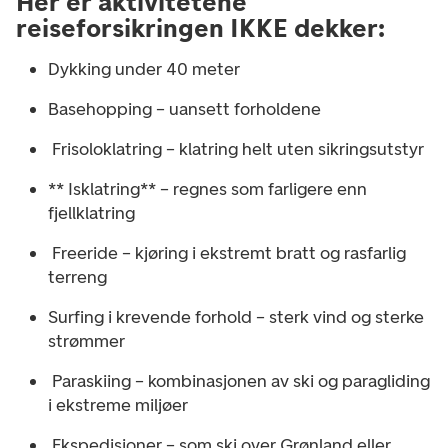
Her er aktivitetene
reiseforsikringen IKKE dekker:
Dykking under 40 meter
Base­hopping – uansett forholdene
Frisolo­klatring – klatring helt uten sikrings­utstyr
** Isklatring** – regnes som farligere enn
fjellklatring
Freeride – kjøring i ekstremt bratt og rasfarlig
terreng
Surfing i krevende forhold – sterk vind og sterke
strømmer
Paraskiing – kombinasjonen av ski og paragliding
i ekstreme miljøer
Ekspedisjoner – som ski over Grønland eller