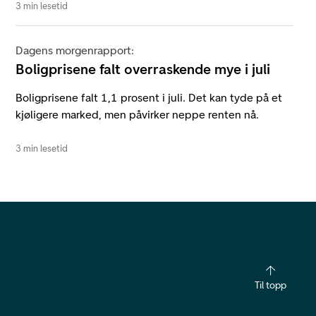
3 min lesetid
Dagens morgenrapport:
Boligprisene falt overraskende mye i juli
Boligprisene falt 1,1 prosent i juli. Det kan tyde på et
kjøligere marked, men påvirker neppe renten nå.
3 min lesetid
Til topp