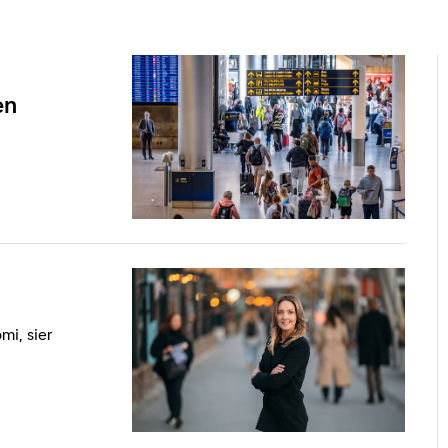
en
mi, sier