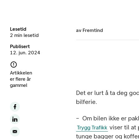
Lesetid
av
Fremtind
2 min lesetid
Publisert
12. jun. 2024
Artikkelen
er flere år
gammel
Det er lurt å ta deg god
bilferie.
– Om bilen ikke er pakk
viser til a
Trygg Trafikk
tunge bagger og koffert