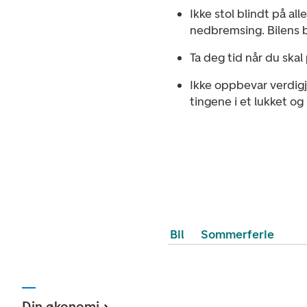
Ikke stol blindt på al
nedbremsing. Bilens b
Ta deg tid når du skal 
Ikke oppbevar verdigje
tingene i et lukket og
Bil
Sommerferie
Din økonomi