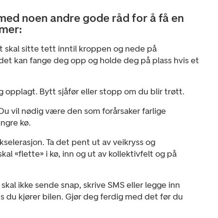
ed noen andre gode råd for å få en
mmer:
et skal sitte tett inntil kroppen og nede på
det kan fange deg opp og holde deg på plass hvis et
g opplagt. Bytt sjåfør eller stopp om du blir trøtt.
 Du vil nødig være den som forårsaker farlige
engre kø.
kselerasjon. Ta det pent ut av veikryss og
kal «flette» i kø, inn og ut av kollektivfelt og på
skal ikke sende snap, skrive SMS eller legge inn
du kjører bilen. Gjør deg ferdig med det før du